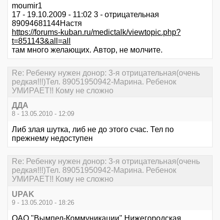
moumir1
17 - 19.10.2009 - 11:02 3 - отрицательная
89094681144Настя
https://forums-kuban.ru/medictalk/viewtopic.php?
t=851143&all=all
там много желающих. Автор, не молчите.
Re: Ребенку нужен донор: 3-я отрицательная(очень
редкая!!!)Тел. 89051950942-Марина. Ребенок
УМИРАЕТ!! Кому не сложно
ДДА
8 - 13.05.2010 - 12:09
Либ злая шутка, либ не до этого счас. Тел по
прежнему недоступен
Re: Ребенку нужен донор: 3-я отрицательная(очень
редкая!!!)Тел. 89051950942-Марина. Ребенок
УМИРАЕТ!! Кому не сложно
UPAK
9 - 13.05.2010 - 18:26
ОАО "Вымпел-Коммуникации" Нижегородская