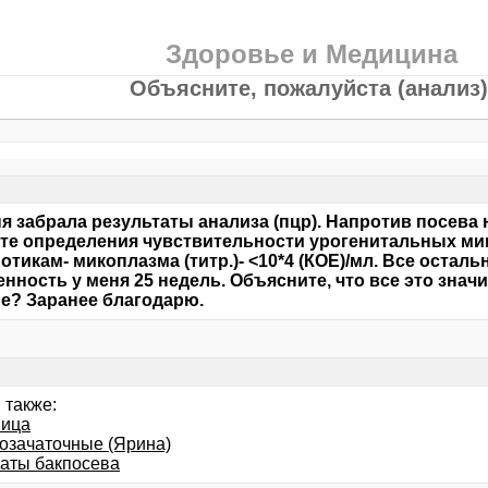
Здоровье и Медицина
Объясните, пожалуйста (анализ)
я забрала результаты анализа (пцр). Напротив посева 
сте определения чувствительности урогенитальных ми
отикам- микоплазма (титр.)- <10*4 (КОЕ)/мл. Все осталь
нность у меня 25 недель. Объясните, что все это значи
е? Заранее благодарю.
 также:
ица
озачаточные (Ярина)
таты бакпосева