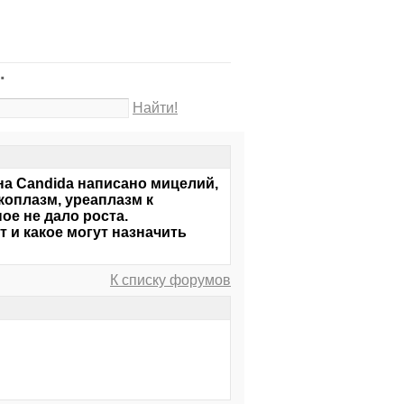
.
Найти!
на Candida написано мицелий,
коплазм, уреаплазм к
ное не дало роста.
т и какое могут назначить
К списку форумов