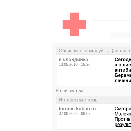
Объясните, пожалуйста (анализ).
я блондинка
Сегодн
13.05.2010 - 15:26
а в ли
антиби
Береме
лечени
К списку тем
Интересные темы
forums-kuban.ru
Смотри
07.08.2026 - 06:07
Молочн
Против
резуль