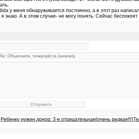
ать.
ida у меня обнаруживается постоянно, а в этот раз написа
 я знаю. А в этом случае- не могу понять. Сейчас беспоко
Ребенку нужен донор: 3-я отрицательная(очень редкая!!!)