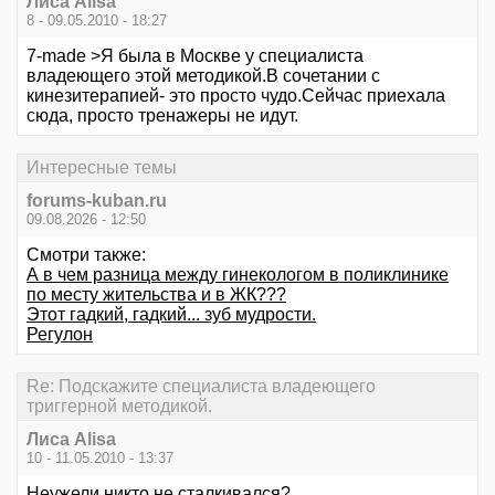
Лиса Alisa
8 - 09.05.2010 - 18:27
7-made >Я была в Москве у специалиста
владеющего этой методикой.В сочетании с
кинезитерапией- это просто чудо.Сейчас приехала
сюда, просто тренажеры не идут.
Интересные темы
forums-kuban.ru
09.08.2026 - 12:50
Смотри также:
А в чем разница между гинекологом в поликлинике
по месту жительства и в ЖК???
Этот гадкий, гадкий... зуб мудрости.
Регулон
Re: Подскажите специалиста владеющего
триггерной методикой.
Лиса Alisa
10 - 11.05.2010 - 13:37
Неужели никто не сталкивался?