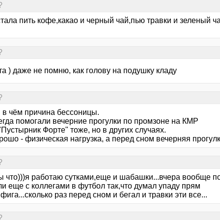
?
тала пить кофе,какао и черный чай,пью травки и зеленый ча
?
та ) даже не помню, как голову на подушку кладу
?
 в чём причина бессоницы.
егда помогали вечерние прогулки по промзоне на КМР
Пустырник Форте" тоже, но в других случаях.
ошо - физическая нагрузка, а перед сном вечерняя прогулк
?
ы что)))я работаю сутками,еще и шабашки...вчера вообще п
и еще с коллегами в футбол так,что думал упаду прям
ифига...сколько раз перед сном и бегал и травки эти все...
?