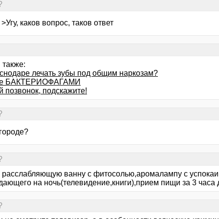
?
>Угу, каков вопрос, таков ответ
 также:
аснодаре лечать зубы под общим наркозам?
ие БАКТЕРИОФАГАМИ
 позвонок, подскажите!
?
 городе?
?
 расслабляющую ванну с фитосолью,аромалампу с успока
ающего на ночь(телевидение,книги),прием пищи за 3 часа 
?