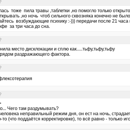
?
ась тоже пила травы ,таблетки ,но помогло только открыто
ткрывать ,но ночь чтоб сильного сквозняка конечно не было
йтесь возбуждающие психику :-))) передачи после 21 часа н
офе за три часа до сна.
?
нила место дисклокации и сплю как.....тьфу,тьфу,тьфу
ет рядом раздражающего фактора.
?
флексотерапия
?
>
о... Чего там раздумывать?
 человека неправильный режим дня, он ест на ночь, страд
-то (что поддаётся корректировке), то всё равно - только иг