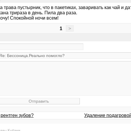
 трава пустырник, что в пакетиках, заваривать как чай и да
ана трираза в день. Пила два раза.
очу! Спокойной ночи всем!
1
>
 рентген зубов?
Удаление подагровой 
умы Кубани
.