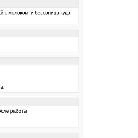
й с молоком, и бессоница куда
а.
осле работы