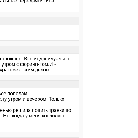
нальные передачки типа
осторожнее! Все индивидуально.
утром с форингитом.И -
куратнее с этим делом!
все пополам.
кану утром и вечером. Только
осенью решила попить травки по
. Но, когда у меня кончились