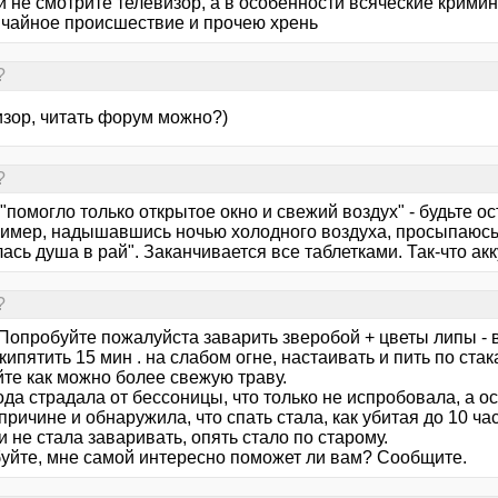
и не смотрите телевизор, а в особенности всяческие крими
чайное происшествие и прочею хрень
?
изор, читать форум можно?)
?
"помогло только открытое окно и свежий воздух" - будьте 
ример, надышавшись ночью холодного воздуха, просыпаюсь 
ась душа в рай". Заканчивается все таблетками. Так-что ак
?
 Попробуйте пожалуйста заварить зверобой + цветы липы - 
кипятить 15 мин . на слабом огне, настаивать и пить по ста
йте как можно более свежую траву.
ода страдала от бессоницы, что только не испробовала, а 
причине и обнаружила, что спать стала, как убитая до 10 час
и не стала заваривать, опять стало по старому.
уйте, мне самой интересно поможет ли вам? Сообщите.