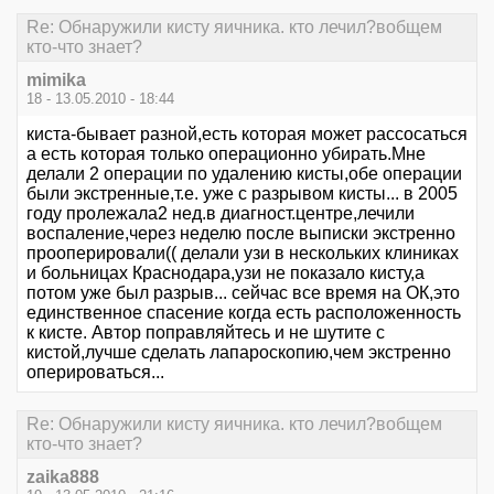
Re: Обнаружили кисту яичника. кто лечил?вобщем
кто-что знает?
mimika
18 - 13.05.2010 - 18:44
киста-бывает разной,есть которая может рассосаться
а есть которая только операционно убирать.Мне
делали 2 операции по удалению кисты,обе операции
были экстренные,т.е. уже с разрывом кисты... в 2005
году пролежала2 нед.в диагност.центре,лечили
воспаление,через неделю после выписки экстренно
прооперировали(( делали узи в нескольких клиниках
и больницах Краснодара,узи не показало кисту,а
потом уже был разрыв... сейчас все время на ОК,это
единственное спасение когда есть расположенность
к кисте. Автор поправляйтесь и не шутите с
кистой,лучше сделать лапароскопию,чем экстренно
оперироваться...
Re: Обнаружили кисту яичника. кто лечил?вобщем
кто-что знает?
zaika888