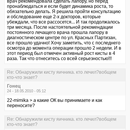
врач рекомендовала сделать лапору, но перед
пронаблюдаться и если будет динамика роста, то
обязательно делать. Я решила пройти консультацию
и обследование еще 2-х докторов, которые
убеждали, что все рассосется... И так продолжалось
три месяца. После настоятельной рекомендации
постоянного лечащего врача прошла лапору в
диагностическом центре по ул. Красных Партизан,
все прошло удачно! Хочу заметить, что с последнего
осмотра до момента операции прошло 2 недели. И в
этот период был отмечен активный рост кисты в 4
раза. Так что отнеситесь со всей серьезностью!!!
Re: Обнаружили кисту яичника. кто лечил?вобщем
кто-что знает?
Гонец
24 - 18.05.2010 - 05:12
22-mimika > а какие ОК вы принимаете и как
переносите?
Re: Обнаружили кисту яичника. кто лечил?вобщем
кто-что знает?