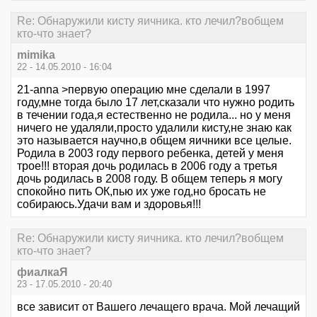
Re: Обнаружили кисту яичника. кто лечил?вобщем
кто-что знает?
mimika
22 - 14.05.2010 - 16:04
21-anna >первую операцию мне сделали в 1997
году,мне тогда было 17 лет,сказали что нужно родить
в течении года,я естественно не родила... но у меня
ничего не удаляли,просто удалили кисту,не знаю как
это называется научно,в общем яичники все целые.
Родила в 2003 году первого ребенка, детей у меня
трое!!! вторая дочь родилась в 2006 году а третья
дочь родилась в 2008 году. В общем теперь я могу
спокойно пить ОК,пью их уже год,но бросать не
собираюсь.Удачи вам и здоровья!!!
Re: Обнаружили кисту яичника. кто лечил?вобщем
кто-что знает?
фиалкаЯ
23 - 17.05.2010 - 20:40
все зависит от Вашего лечащего врача. Мой лечащий