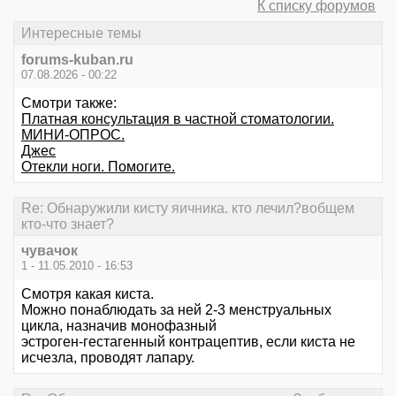
К списку форумов
Интересные темы
forums-kuban.ru
07.08.2026 - 00:22
Смотри также:
Платная консультация в частной стоматологии.
МИНИ-ОПРОС.
Джес
Отекли ноги. Помогите.
Re: Обнаружили кисту яичника. кто лечил?вобщем
кто-что знает?
чувачок
1 - 11.05.2010 - 16:53
Смотря какая киста.
Можно понаблюдать за ней 2-3 менструальных
цикла, назначив монофазный
эстроген-гестагенный контрацептив, если киста не
исчезла, проводят лапару.