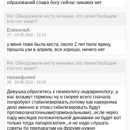
образований слава богу сейчас никаких нет
Re: Обнаружили кисту яичника. кто лечил?вобщем
кто-что знает?
ЕленочкА
27 - 19.05.2010 - 12:23
у меня тоже была киста, около 2 лет пила ярину,
прошла узи в апреле, все хорошо, ничего нет
Re: Обнаружили кисту яичника. кто лечил?вобщем
кто-что знает?
nenavijumed
28 - 19.05.2010 - 19:20
Девушка,обратитесь к гинекологу-эндокринологу...у
вас возьмут гормоны ну и скорее всего сначала
попробуют стабилизировать,потому как наверняка
дело именно в этом,стабилизировать будут
противозачаточными(гормональными)...если через
пару месяцев положительной динамики не будет вот
только тогда лапароскопия...и не надо слушать
советы по препаратам на форуме,нужно