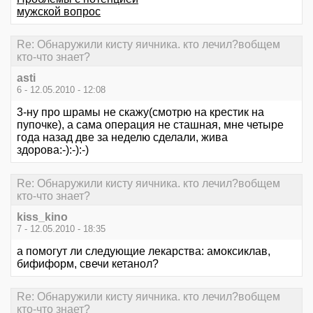
мужской вопрос
Re: Обнаружили кисту яичника. кто лечил?вобщем
кто-что знает?
asti
6 - 12.05.2010 - 12:08
3-ну про шрамы не скажу(смотрю на крестик на
пупочке), а сама операция не сташная, мне четыре
года назад две за неделю сделали, жива
здорова:-):-):-)
Re: Обнаружили кисту яичника. кто лечил?вобщем
кто-что знает?
kiss_kino
7 - 12.05.2010 - 18:35
а помогут ли следующие лекарства: амоксиклав,
бифиформ, свечи кетанол?
Re: Обнаружили кисту яичника. кто лечил?вобщем
кто-что знает?