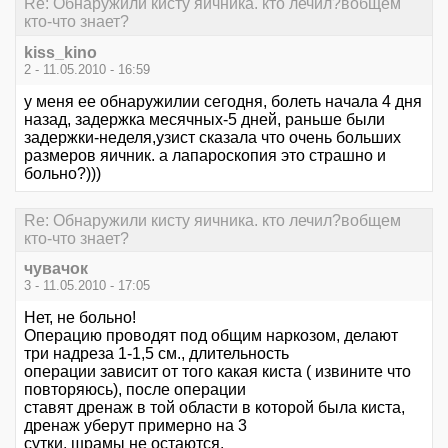
Re: Обнаружили кисту яичника. кто лечил?вобщем
кто-что знает?
kiss_kino
2 - 11.05.2010 - 16:59
у меня ее обнаружилии сегодня, болеть начала 4 дня
назад, задержка месячных-5 дней, раньше были
задержки-неделя,узист сказала что очень больших
размеров яичник. а лапароскопия это страшно и
больно?)))
Re: Обнаружили кисту яичника. кто лечил?вобщем
кто-что знает?
чувачок
3 - 11.05.2010 - 17:05
Нет, не больно!
Операцию проводят под общим наркозом, делают
три надреза 1-1,5 см., длительность
операции зависит от того какая киста ( извините что
повторяюсь), после операции
ставят дренаж в той области в которой была киста,
дренаж уберут примерно на 3
сутки, шрамы не остаются.