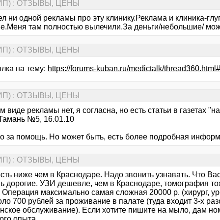
ИП) : ОТЗЫВЫ, ЦЕНЫ
ел ни одной рекламы про эту клинику.Реклама и клиника-гл
е.Меня там полностью вылечили.За деньги/небольшие/ мож
ИП) : ОТЗЫВЫ, ЦЕНЫ
ылка на тему:
https://forums-kuban.ru/medictalk/thread360.htm
ИП) : ОТЗЫВЫ, ЦЕНЫ
м виде рекламы нет, я согласна, но есть статьи в газетах 
Тамань №5, 16.01.10
о за помощь. Но может быть, есть более подробная информ
ИП) : ОТЗЫВЫ, ЦЕНЫ
ть ниже чем в Краснодаре. Надо звонить узнавать. Что Вас
нь дорогие. УЗИ дешевле, чем в Краснодаре, томография то
 Операция максимально самая сложная 20000 р. (хирург, у
ло 700 рублей за проживание в палате (туда входит 3-х раз
нское обслуживание). Если хотите пишите на мыло, дам но
ого опыта.