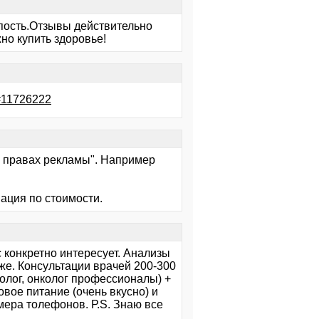
упость.Отзывы действительно
но купить здоровье!
l#11726222
"на правах рекламы". Например
ация по стоимости.
 конкретно интересует. Анализы
же. Консультации врачей 200-300
ролог, онколог профессионалы) +
овое питание (очень вкусно) и
мера толефонов. Р.S. Знаю все