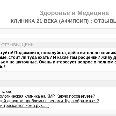
Здоровье и Медицина
КЛИНИКА 21 ВЕКА (АФИПСИП) : ОТЗЫВ
: ОТЗЫВЫ, ЦЕНЫ
туйте! Подскажите, пожалуйста, действительно клиника
аме, стоит ли туда ехать? И какие там расценки? Живу
ьем не шуточные. Очень интересует вопрос о полном 
бо!
 также:
ологическая клиника на КМР. Какую посоветуете?
дой девушки проблемы с венами. Куда обратиться?
и трескается кожа рук... :(