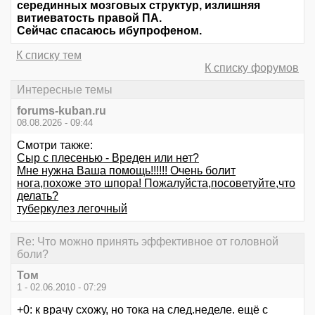
серединных мозговых структур, излишняя
витиеватость правой ПА.
Сейчас спасаюсь ибупрофеном.
К списку тем
К списку форумов
Интересные темы
forums-kuban.ru
08.08.2026 - 09:44
Смотри также:
Сыр с плесенью - Вреден или нет?
Мне нужна Ваша помощь!!!!!! Очень болит
нога,похоже это шпора! Пожалуйста,посоветуйте,что
делать?
туберкулез легочный
Re: Что можно принять эффективное от головной
боли?
Том
1 - 02.06.2010 - 07:29
+0: к врачу схожу, но тока на след.неделе. ещё с