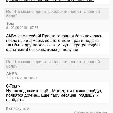
Re: Что можно принять эффективное от головной
боли?
Том
6 - 02.06.2010 - 07:55
АКВА, само собой! Просто головная боль началась
после начала жары. до этого может раз в неделю.
там были другие косяки. а тут чуть перегрелся(без
фанатизма! без фанатизма!) - получай
Re: Что можно принять эффективное от головной
боли?
АКВА
7 - 02.06.2010 - 08:50
6-Том >
Ну так подождите ещё... Может, эти косяки пройдут,
появятся другие... Ещё пару месяцев, глядишь, и
пройдёт...
К списку тем