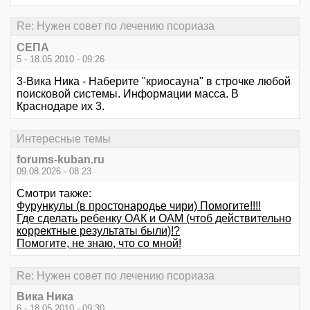
Re: Нужен совет по лечению псориаза
СЕПА
5 - 18.05.2010 - 09:26
3-Вика Ника - Наберите "криосауна" в строчке любой
поисковой системы. Информации масса. В
Краснодаре их 3.
Интересные темы
forums-kuban.ru
09.08.2026 - 08:23
Смотри также:
Фурункулы (в простонародье чири) Помогите!!!!
Где сделать ребенку ОАК и ОАМ (чтоб действительно
корректные результаты были)!?
Помогите, не знаю, что со мной!
Re: Нужен совет по лечению псориаза
Вика Ника
6 - 18.05.2010 - 09:30