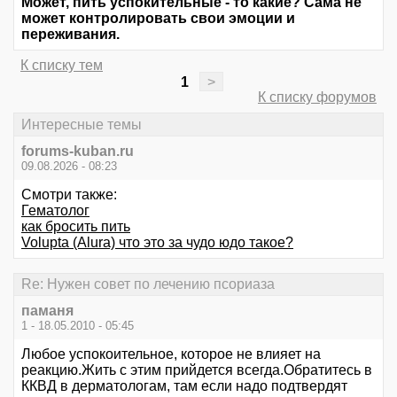
Может, пить успокительные - то какие? Сама не
может контролировать свои эмоции и
переживания.
К списку тем
1
>
К списку форумов
Интересные темы
forums-kuban.ru
09.08.2026 - 08:23
Смотри также:
Гематолог
как бросить пить
Volupta (Alura) что это за чудо юдо такое?
Re: Нужен совет по лечению псориаза
паманя
1 - 18.05.2010 - 05:45
Любое успокоительное, которое не влияет на
реакцию.Жить с этим прийдется всегда.Обратитесь в
ККВД в дерматологам, там если надо подтвердят