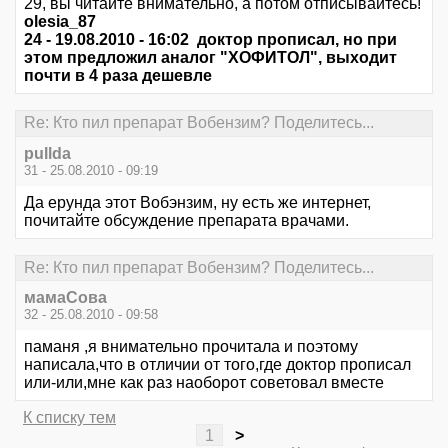
29, вы читайте внимательно, а потом отписывайтесь!
olesia_87
24 - 19.08.2010 - 16:02 доктор прописал, но при
этом предложил аналог "ХОФИТОЛ", выходит
почти в 4 раза дешевле
Re: Кто пил препарат Вобензим? Поделитесь...
pullda
31 - 25.08.2010 - 09:19
Да ерунда этот Вобэнзим, ну есть же интернет,
почитайте обсуждение препарата врачами.
Re: Кто пил препарат Вобензим? Поделитесь...
мамаСова
32 - 25.08.2010 - 09:58
паманя ,я внимательно прочитала и поэтому
написала,что в отличии от того,где доктор прописал
или-или,мне как раз наоборот советовал вместе
К списку тем
1
>