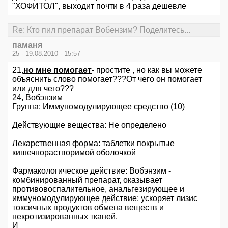
"ХОФИТОЛ", выходит почти в 4 раза дешевле
Re: Кто пил препарат Вобензим? Поделитесь...
паманя
25 - 19.08.2010 - 15:57
21,
но мне помогает
- простите , но как вы можете
объяснить слово помогает???От чего он помогает
или для чего???
24, Вобэнзим
Группа: Иммуномодулирующее средство (10)
Действующие вещества: Не определено
Лекарственная форма: таблетки покрытые
кишечнорастворимой оболочкой
Фармакологическое действие: Вобэнзим -
комбинированный препарат, оказывает
противовоспалительное, анальгезирующее и
иммуномодулирующее действие; ускоряет лизис
токсичных продуктов обмена веществ и
некротизированных тканей.
И