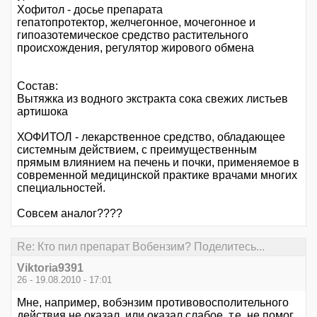
Хофитол - досье препарата
гепатопротектор, желчегонное, мочегонное и
гипоазотемическое средство растительного
происхождения, регулятор жирового обмена
Состав:
Вытяжка из водного экстракта сока свежих листьев
артишока
ХОФИТОЛ - лекарственное средство, обладающее
системным действием, с преимущественным
прямым влиянием на печень и почки, применяемое в
современной медицинской практике врачами многих
специальностей.
Совсем аналог????
Re: Кто пил препарат Вобензим? Поделитесь...
Viktoria9391
26 - 19.08.2010 - 17:01
Мне, например, вобэнзим противовосполительного
действия не оказал, или оказал слабое, т.е. не помог.