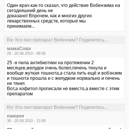
Один врач как-то сказал, что действие Вобензима на
сегодняшний день не
доказано! Впрочем, как и многих других
лекарственных средств, которые мы
принимаем...
Re: Кто пил препарат Вобензим? Поделитесь...
мамаСова
29 - 20.08.2010 - 08:06
25 -я пила антибиотики на протяжении 2
месяцев,желудок очень болел,печень тянула и
вообще жуткая тошнота,а стала пить ещё и вобэнзим
и тошнота прошла и с желудком нормально и печень
не тянет.
Вот,а хофитол прописали не вместо,а вместе с этим
препаратом
Re: Кто пил препарат Вобензим? Поделитесь...
паманя
30 - 20.08.2010 - 13:09