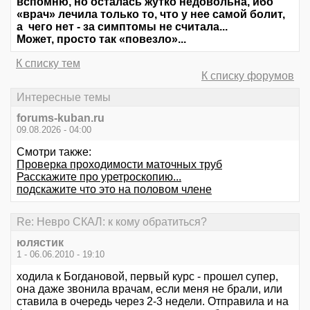
вспомню, но осталась жутко недовольна, ибо
«врач» лечила только то, что у нее самой болит,
а чего нет - за симптомы не считала...
Может, просто так «повезло»...
К списку тем
К списку форумов
Интересные темы
forums-kuban.ru
09.08.2026 - 04:00
Смотри также:
Проверка проходимости маточных труб
Расскажите про уретроскопию...
подскажите что это на половом члене
Re: Невро СКАЛ: к кому обратиться?
юлястик
1 - 06.06.2010 - 19:10
ходила к Богдановой, первый курс - прошел супер,
она даже звонила врачам, если меня не брали, или
ставила в очередь через 2-3 недели. Отправила и на