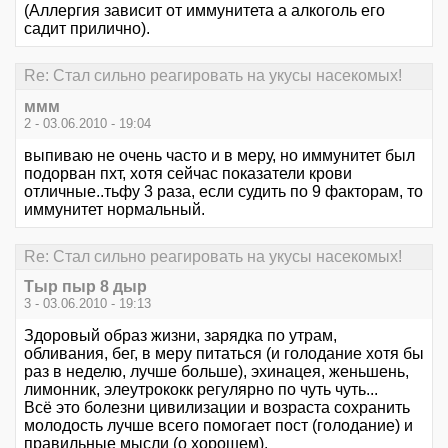
(Аллергия зависит от иммунитета а алкоголь его
садит прилично).
Re: Стал сильно реагировать на укусы насекомых!
ммм
2 - 03.06.2010 - 19:04
выпиваю не очень часто и в меру, но иммунитет был
подорван пхт, хотя сейчас показатели крови
отличные..тьфу 3 раза, если судить по 9 факторам, то
иммунитет нормальный.
Re: Стал сильно реагировать на укусы насекомых!
Тыр пыр 8 дыр
3 - 03.06.2010 - 19:13
Здоровый образ жизни, зарядка по утрам,
обливания, бег, в меру питаться (и голодание хотя бы
раз в неделю, лучше больше), эхинацея, женьшень,
лимонник, элеутрококк регулярно по чуть чуть...
Всё это болезни цивилизации и возраста сохранить
молодость лучше всего помогает пост (голодание) и
правильные мысли (о хорошем).