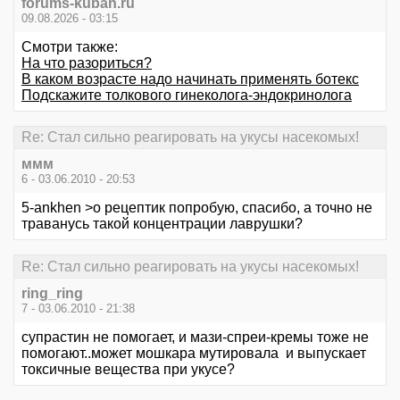
forums-kuban.ru
09.08.2026 - 03:15
Смотри также:
На что разориться?
В каком возрасте надо начинать применять ботекс
Подскажите толкового гинеколога-эндокринолога
Re: Стал сильно реагировать на укусы насекомых!
ммм
6 - 03.06.2010 - 20:53
5-ankhen >о рецептик попробую, спасибо, а точно не
траванусь такой концентрации лаврушки?
Re: Стал сильно реагировать на укусы насекомых!
ring_ring
7 - 03.06.2010 - 21:38
супрастин не помогает, и мази-спреи-кремы тоже не
помогают..может мошкара мутировала и выпускает
токсичные вещества при укусе?