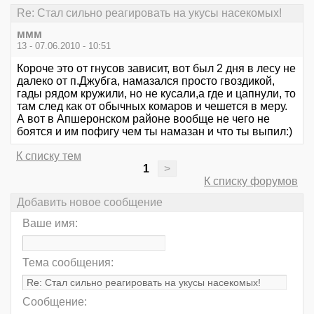
Re: Стал сильно реагировать на укусы насекомых!
ммм
13 - 07.06.2010 - 10:51
Короче это от гнусов зависит, вот был 2 дня в лесу не
далеко от п.Джубга, намазался просто гвоздикой,
гады рядом кружили, но не кусали,а где и цапнули, то
там след как от обычных комаров и чешется в меру.
А вот в Апшеронском районе вообще не чего не
боятся и им пофигу чем ты намазан и что ты выпил:)
К списку тем
1
>
К списку форумов
Добавить новое сообщение
Ваше имя:
Тема сообщения:
Сообщение: