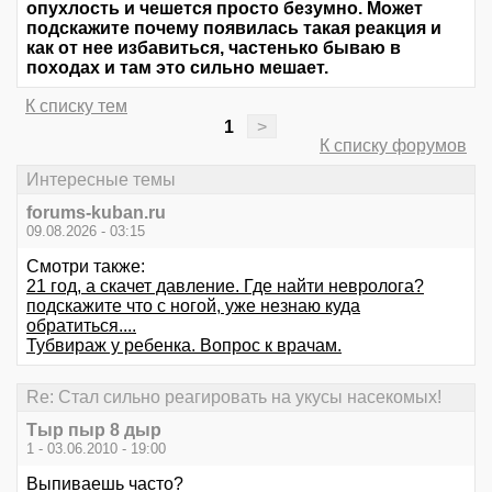
опухлость и чешется просто безумно. Может
подскажите почему появилась такая реакция и
как от нее избавиться, частенько бываю в
походах и там это сильно мешает.
К списку тем
1
>
К списку форумов
Интересные темы
forums-kuban.ru
09.08.2026 - 03:15
Смотри также:
21 год, а скачет давление. Где найти невролога?
подскажите что с ногой, уже незнаю куда
обратиться....
Тубвираж у ребенка. Вопрос к врачам.
Re: Стал сильно реагировать на укусы насекомых!
Тыр пыр 8 дыр
1 - 03.06.2010 - 19:00
Выпиваешь часто?