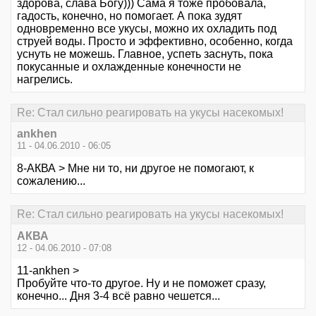
здорова, слава Богу))) Сама я тоже пробовала,
гадость, конечно, но помогает. А пока зудят
одновременно все укусы, можно их охладить под
струей воды. Просто и эффективно, особенно, когда
уснуть не можешь. Главное, успеть заснуть, пока
покусанные и охлажденные конечности не
нагрелись.
Re: Стал сильно реагировать на укусы насекомых!
ankhen
11 - 04.06.2010 - 06:05
8-АКВА > Мне ни то, ни другое не помогают, к
сожалению...
Re: Стал сильно реагировать на укусы насекомых!
АКВА
12 - 04.06.2010 - 07:08
11-ankhen >
Пробуйте что-то другое. Ну и не поможет сразу,
конечно... Дня 3-4 всё равно чешется...