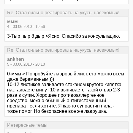
Re: Стал сильно реагировать на укусы насекомых!
ммм
4 - 03.06.2010 - 19:56
3-Тыр пыр 8 дыр >Ясно. Спасибо за консультацию.
Re: Стал сильно реагировать на укусы насекомых!
ankhen
5 - 03.06.2010 - 20:18
0-ммм > Попробуйте лавровый лист. его можно всем,
даже беременным.)))
10-12 листиков заливаете стаканом крутого кипятка,
настаиваете минут 10 и выпиваете такой отвар 2-3
раза в сутки. Хорошее противоаллергенное
средство. можно обычный антигистаминный
препарат, если хотите. Я как-то супрастин пила -
тоже помог. Но безопаснее все же лаврушка.
Интересные темы