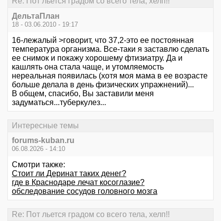
Re: Пот льется градом со всего тела, хелп!!
ДельтаПлан
18 - 03.06.2010 - 19:17
16-лежалый >говорит, что 37,2-это ее постоянная
температура организма. Все-таки я заставлю сделать
ее снимок и покажу хорошему фтизиатру. Да и
кашлять она стала чаще, и утомляемость
нереальная появилась (хотя моя мама в ее возрасте
больше делала в день физических упражнений)...
В общем, спасибо, Вы заставили меня
задуматься...туберкулез...
Интересные темы
forums-kuban.ru
06.08.2026 - 14:10
Смотри также:
Стоит ли Деринат таких денег?
где в Краснодаре лечат косоглазие?
обследование сосудов головного мозга
Re: Пот льется градом со всего тела, хелп!!