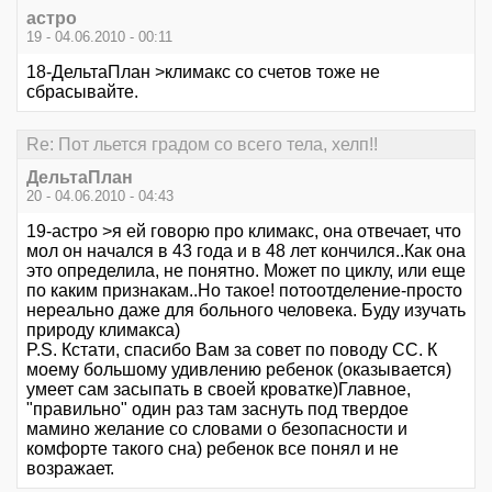
астро
19 - 04.06.2010 - 00:11
18-ДельтаПлан >климакс со счетов тоже не
сбрасывайте.
Re: Пот льется градом со всего тела, хелп!!
ДельтаПлан
20 - 04.06.2010 - 04:43
19-астро >я ей говорю про климакс, она отвечает, что
мол он начался в 43 года и в 48 лет кончился..Как она
это определила, не понятно. Может по циклу, или еще
по каким признакам..Но такое! потоотделение-просто
нереально даже для больного человека. Буду изучать
природу климакса)
P.S. Кстати, спасибо Вам за совет по поводу СС. К
моему большому удивлению ребенок (оказывается)
умеет сам засыпать в своей кроватке)Главное,
"правильно" один раз там заснуть под твердое
мамино желание со словами о безопасности и
комфорте такого сна) ребенок все понял и не
возражает.