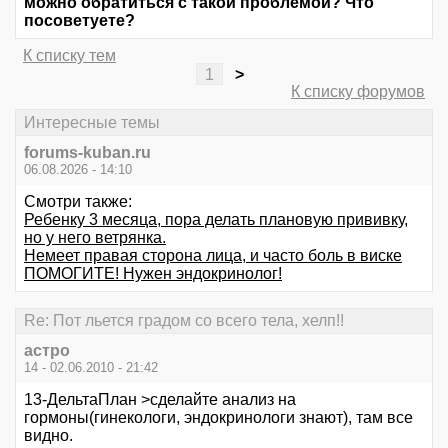
можно обратиться с такой проблемой? Что
посоветуете?
К списку тем
1
>
К списку форумов
Интересные темы
forums-kuban.ru
06.08.2026 - 14:10
Смотри также:
Ребенку 3 месяца, пора делать плановую прививку,
но у него ветрянка.
Немеет правая сторона лица, и часто боль в виске
ПОМОГИТЕ! Нужен эндокринолог!
Re: Пот льется градом со всего тела, хелп!!
астро
14 - 02.06.2010 - 21:42
13-ДельтаПлан >сделайте анализ на
гормоны(гинекологи, эндокринологи знают), там все
видно.