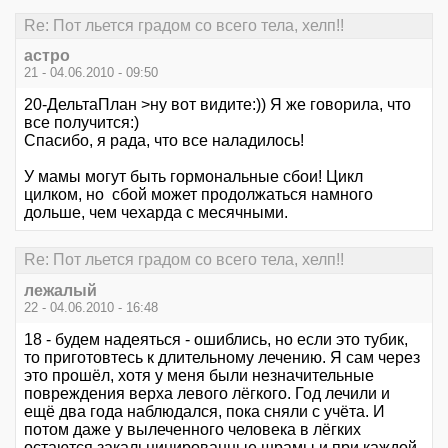
Re: Пот льется градом со всего тела, хелп!!
астро
21 - 04.06.2010 - 09:50
20-ДельтаПлан >ну вот видите:)) Я же говорила, что
все получится:)
Спасибо, я рада, что все наладилось!
У мамы могут быть гормональные сбои! Цикл
цилком, но сбой может продолжаться намного
дольше, чем чехарда с месячными.
Re: Пот льется градом со всего тела, хелп!!
лежалый
22 - 04.06.2010 - 16:48
18 - будем надеяться - ошиблись, но если это тубик,
то приготовтесь к длительному лечению. Я сам через
это прошёл, хотя у меня были незначительные
повреждения верха левого лёгкого. Год лечили и
ещё два года наблюдался, пока сняли с учёта. И
потом даже у вылеченного человека в лёгких
остаются закальцинированные шрамы и при каждой