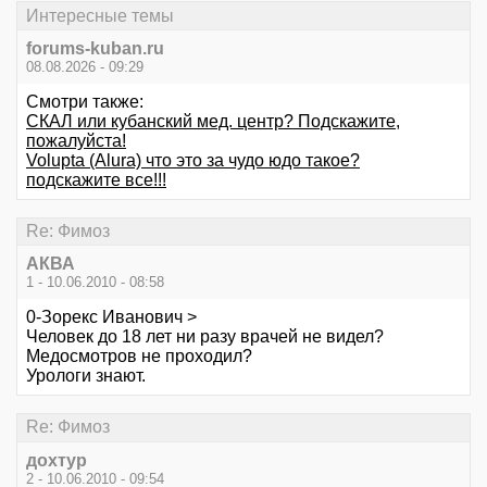
Интересные темы
forums-kuban.ru
08.08.2026 - 09:29
Смотри также:
СКАЛ или кубанский мед. центр? Подскажите,
пожалуйста!
Volupta (Alura) что это за чудо юдо такое?
подскажите все!!!
Re: Фимоз
АКВА
1 - 10.06.2010 - 08:58
0-Зорекс Иванович >
Человек до 18 лет ни разу врачей не видел?
Медосмотров не проходил?
Урологи знают.
Re: Фимоз
дохтур
2 - 10.06.2010 - 09:54