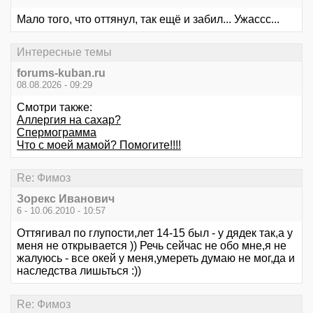
Мало того, что оттянул, так ещё и забил... Ужассс...
Интересные темы
forums-kuban.ru
08.08.2026 - 09:29
Смотри также:
Аллергия на сахар?
Спермограмма
Что с моей мамой? Помогите!!!!
Re: Фимоз
Зорекс Иванович
6 - 10.06.2010 - 10:57
Оттягивал по глупости,лет 14-15 был - у дядек так,а у
меня не открывается )) Речь сейчас не обо мне,я не
жалуюсь - все окей у меня,умереть думаю не мог,да и
наследства лишьться :))
Re: Фимоз