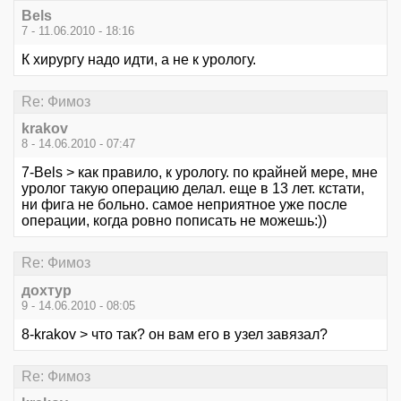
Bels
7 - 11.06.2010 - 18:16
К хирургу надо идти, а не к урологу.
Re: Фимоз
krakov
8 - 14.06.2010 - 07:47
7-Bels > как правило, к урологу. по крайней мере, мне
уролог такую операцию делал. еще в 13 лет. кстати,
ни фига не больно. самое неприятное уже после
операции, когда ровно пописать не можешь:))
Re: Фимоз
дохтур
9 - 14.06.2010 - 08:05
8-krakov > что так? он вам его в узел завязал?
Re: Фимоз