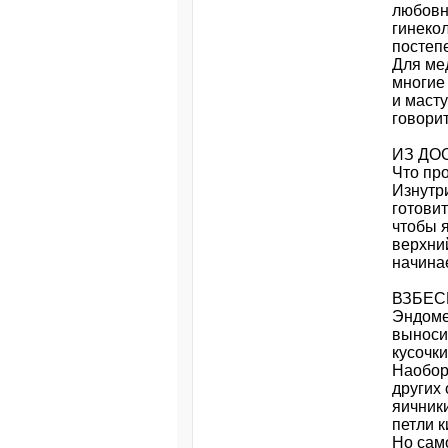
любовн
гинекол
постепе
Для ме
многие
и масту
говорит
ИЗ ДО
Что пр
Изнутр
готови
чтобы я
верхний
начина
ВЗБЕ
Эндоме
выносит
кусочки
Наобор
других
яичник
петли к
Но сам