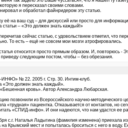
 меня так задело это Ваше «уссаться», что я нашёл ту газ
 которую я пересказал своими словами.
анировал и обработал файнридером эту статью.
 её на ваш суд – для дискуссий или просто для информации
а статьи – «Это должен знать каждый!»
перечитав сейчас статью, с удовольствием отметил, что пе
ьно. То есть – ещё не совсем мои мозги атрофировались.
статья относится просто прямым образом. И, повторюсь - Э
 приведу следующим постом, чтобы – без обрезания.
ИНФО» № 22. 2005 г. Стр. 30. Интим-клуб.
а «Это должен знать каждый».
 «Бешенная кровь». Автор Александра Любарская.
кцию позвонили из Всероссийского научно-методического це
ла «трудная» пациентка. Отказывается от контактов, но се
итать «СПИД-инфо». И они надеются, что нам удастся ее ра
бря с.г. Наталья Ладыгина (фамилия изменена) приехала из
 на Крымский мест и попыталась броситься с него в воду. 