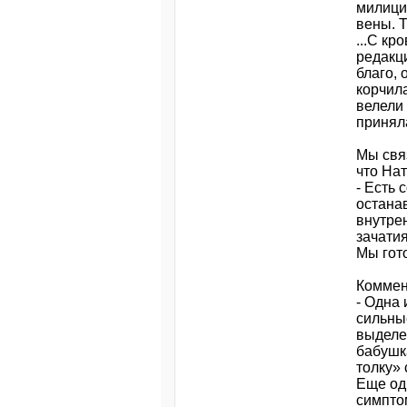
милици
вены. 
...С кр
редакци
благо,
корчила
велели 
принял
Мы свя
что На
- Есть
остана
внутре
зачатия
Мы гот
Коммен
- Одна 
сильны
выделе
бабушк
толку» 
Еще од
симптом