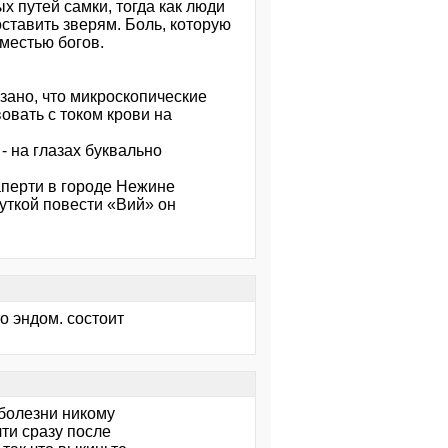
х путей самки, тогда как люди
оставить зверям. Боль, которую
местью богов.
зано, что микроскопические
овать с током крови на
- на глазах буквально
аперти в городе Нежине
жуткой повести «Вий» он
то эндом. состоит
 болезни никому
чти сразу после