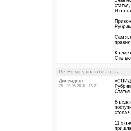
Знаете,
статья,
Я отск
Привожу
Рубрик
Сам я, 
правил
К теме 
Статью
Re: Не могу долго без секса...
Диссидент
«СПИД-
76 - 20.05.2010 - 13:21
Рубрик
Статья
В реда
поступи
стола ч
11 октя
пришла