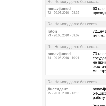
Re: Не могу долго без секса...
nenavijumed
60-rato
72 - 20.05.2010 - 08:32
проходи
Re: Не могу долго без секса...
raton
72...ну
73 - 20.05.2010 - 09:07
гинекол
Re: Не могу долго без секса...
nenavijumed
73-rat
74 - 20.05.2010 - 10:21
сосудов
не при
экзоти
менстру
Re: Не могу долго без секса...
Диссидент
nenavij
75 - 20.05.2010 - 13:18
54-Дисс
работу,