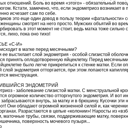
ых отношений. Боль во время «этого» - обязательный пово
огом. Кстати, замечено, что, если эндометриоз возникает в
нно исчезает сам по себе.
диков это еще один довод в пользу теории «фатальности» с
 женщины смотрят на него просто. Мужских объятий во вре
рбировать в этот момент не стоит, ведь матка тоже сильно 
ся, лихо, пока оно тихо!
СЬЕ «С-И»
оисходит в матке перед месячными?
и ее выстилает слой эндометрия - особой слизистой оболо
тся принять оплодотворенную яйцеклетку. Перед месячными
йцеклетке было легче прикрепиться к стенке матки. Если о
 слой эндометрия отторгается, при этом лопаются капилляр
ется менструация.
СИВШИЙСЯ ЭНДОМЕТРИЙ
триоз - заболевание слизистой матки. С менструальной кро
ся огромное количество отторгнутого эндометрия. И вот ино
 забрасываются внутрь, за матку и в брюшину. Кусочки эти 
от! Они обладают огромной жизненной силой и, как черенки
 органах. Разрастаются в целые «колонии»! Наросты из «вз
и, маточные трубы, связки, поддерживающие матку, поверхн
ишечника, поверхность мочевого пузыря...
о