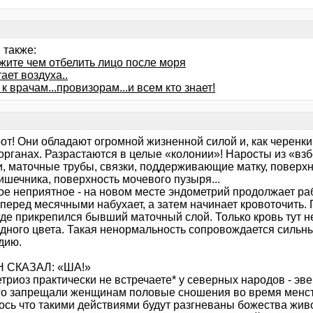
 также:
жите чем отбелить лицо после моря
ает воздуха..
к врачам...провизорам...и всем кто знает!
от! Они обладают огромной жизненной силой и, как черенки
 органах. Разрастаются в целые «колонии»! Наросты из «вз
и, маточные трубы, связки, поддерживающие матку, поверхн
ишечника, поверхность мочевого пузыря...
е неприятное - на новом месте эндометрий продолжает работ
 перед месячными набухает, а затем начинает кровоточить.
где прикрепился бывший маточный слой. Только кровь тут н
дного цвета. Такая ненормальность сопровождается сильны
дию.
 СКАЗАЛ: «ША!»
риоз практически не встречаете* у северных народов - эве
го запрещали женщинам половые сношения во время менс
сь что такими действиями будут разгневаны божества живот