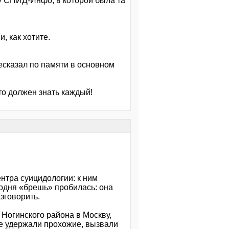
ету СПИД-Инфо, в которой была та
, как хотите.
ресказал по памяти в основном
то должен знать каждый!
нтра суицидологии: к ним
годня «брешь» пробилась: она
зговорить.
 Ногинского района в Москву,
Ее удержали прохожие, вызвали