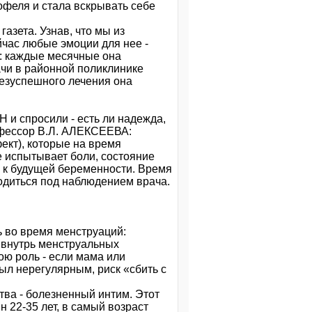
офеля и стала вскрывать себе
газета. Узнав, что мы из
йчас любые эмоции для нее -
ь: каждые месячные она
ачи в районной поликлинике
безуспешного лечения она
 и спросили - есть ли надежда,
рофессор В.Л. АЛЕКСЕЕВА:
кт), которые на время
 испытывает боли, состояние
ь к будущей беременности. Время
ходиться под наблюдением врача.
ь во время менструаций:
 внутрь менструальных
ю роль - если мама или
ыл нерегулярным, риск «сбить с
тва - болезненный интим. Этот
н 22-35 лет, в самый возраст