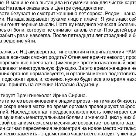
ю. В машине она вытащила из сумочки нож для чистки карт
Так Наталья оказалась в Центре суицидологии.
овати безучастно смотрит женщина лет сорока. Рядом - наша 
и, Наташа закрывает руками лицо и плачет. Я уже знаю: се
 они гонят черные мысли. Наташу измучила женская болезн
сь от боли, которую не снимают анальгетики. Про детей вр
забыть раз и навсегда. После пятнадцати лет страданий и 
а решение уйти.
зались с НЦ акушерства, гинекологии и перинатологии РАМН
таша все-таки сможет родить? Отвечает врач-гинеколог, п
 современные препараты (имеющие противозачаточный эффе
вливают менструальную функцию. За это время женщина не
нних органов нормализуется, и организм можно подготовит
 подскажет врач, и, конечно, нужно будет все это время на
овы принять на лечение Наталью Ладыгину.
тирует Врач-гинеколог Ирина Сирина.
из гипотез возникновения эндометриоза - интимная близост
е сокращения матки во время оргазма провоцируют заброс
ний. Наследственная предрасположенность тоже играет сво
а мучились менструальными болями и женский цикл у них б
свой организм сексом в месячные возрастает во много раз.
ин сигнал переселения эндометрия на новое место жительс
 легко заметить - эндометриоз чаще всего находят у женщи