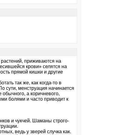
 растений, приживаются на
бесившейся крови» селятся на
ость прямой кишки и другие
ать так же, как когда-то в
 По сути, менструация начинается
е обычного, а коричневого,
ми болями и часто приводит к
нков и чукчей. Шаманы строго-
труации.
ных, ведь у зверей случка как.