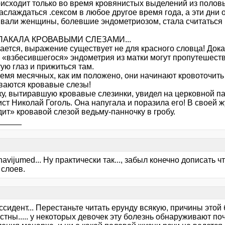
оисходит только во время кровянистых выделений из половы
аслаждаться .сексом в любое другое время года, а эти дни 
вали женщины, болевшие эндометриозом, стала считаться 
ЛАКАЛА КРОВАВЫМИ СЛЕЗАМИ...
ается, выражение существует не для красного словца! Дока
и «взбесившегося» эндометрия из матки могут пропутешеств
ую глаз и прижиться там.
емя месячных, как им положено, они начинают кровоточить 
ваются кровавые слезы!
у, вытиравшую кровавые слезинки, увидел на церковной п
ст Николай Гоголь. Она напугала и поразила его! В своей 
ит» кровавой слезой ведьму-панночку в гробу.
_____
enavijumed... Ну практически так..., забыл конечно дописать ч
 слоев.
иссидент... Перестаньте читать ерунду всякую, причины этой
стны..... у некоторых девочек эту болезнь обнаруживают по