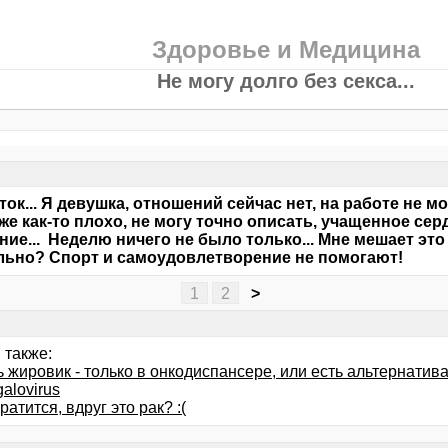
Здоровье и Медицина
Не могу долго без секса...
ток... Я девушка, отношений сейчас нет, на работе не м
же как-то плохо, не могу точно описать, учащенное се
ние... Неделю ничего не было только... Мне мешает эт
ьно? Спорт и самоудовлетворение не помогают!
1
2
>
 также:
 жировик - только в онкодиспансере, или есть альтернатив
alovirus
ратится, вдруг это рак? :(