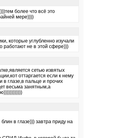
)))тем более что всё это
айней мере))))
ники, которые углубленно изучали
о работают не в этой сфере)))
атке,является сетью извятых
ции,кот оттаргается если к нему
 в глазе,в пальце и прочих
дет весьма занятным,а
))))))))))
блин в глазе))) завтра приду на