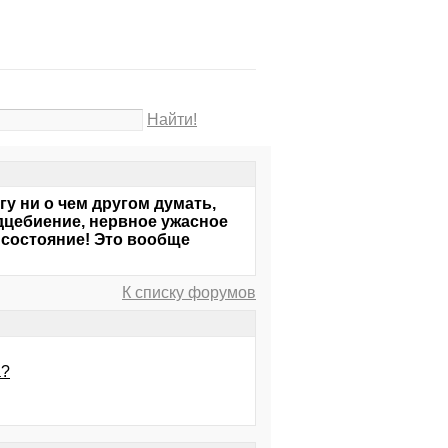
Найти!
огу ни о чем другом думать,
рдцебиение, нервное ужасное
о состояние! Это вообще
К списку форумов
а?