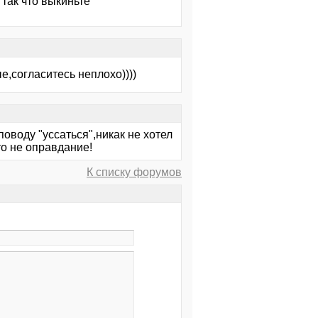
 так что выкиньте
е,согласитесь неплохо))))
оводу "уссаться",никак не хотел
то не оправдание!
К списку форумов