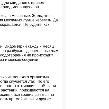
д дли свидания с врачом-
 период менопаузы, он
екса в месячные. Жаль, что
мя месячных лучше избегать. Да
сокращается. Не будите, как
чки. Эндометрий каждый месяц
 он разбухает, делается рыхлым,
плодотворения не происходит,
ы и мелкие сосудики -
вью из женского организма
гда случается .так, что его
не просто отжившие своё ткани.
 растений, приживаются на
бесившейся крови» селятся на
ость прямой кишки и другие