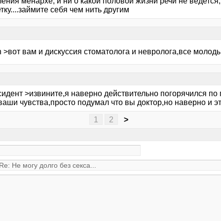
ения менархе, и ни о какой половой жизни речи не ведется,
етку....займите себя чем нить другим
n >вот вам и дискуссия стоматолога и невролога,все молоды
идент >извините,я наверно действительно погорячился по п
ваши чувства,просто подумал что вы доктор,но наверно и э
1
2
>