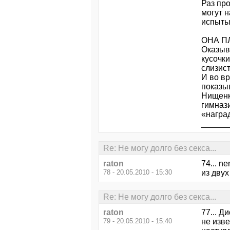
Раз пр
могут н
испыты
ОНА П
Оказыв
кусочк
слизист
И во вр
показы
Нищенк
гимнази
«наград
______
Re: Не могу долго без секса...
raton
74... n
78 - 20.05.2010 - 15:30
из двух
Re: Не могу долго без секса...
raton
77... Д
79 - 20.05.2010 - 15:40
не изве