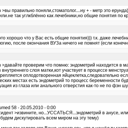
n >вы правильно поняли,стоматолог....ну + - метр это ерунда)
ли.не так углкблённо как лечебники,но общие понятия по кр
 это хорошо что у Вас есть общие понятия))) т.к. даже лечеб
огию, после окончания ВУЗа ничего не помнят (если конечн
on >давайте проверим что помню: эндометрий находится в м
 внутреннего слоя матки,кот участвует в процессе менструа
крепляется оплодотворенная яйцеклетка,следовательно если
ческих местах есть эндометрий то процесс беременности бу
ация из глаза или анального отверстия как-то не по фэн шую))
umed 58 - 20.05.2010 - 0:00
идент >извините, но...УССАТЬСЯ...эндометрий в анусе, или 
 будем дискутировать всем миром на эту тему)