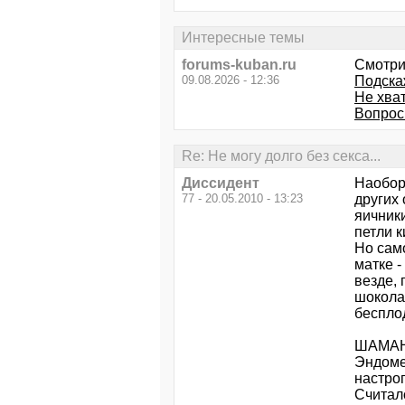
Интересные темы
forums-kuban.ru
Смотри
09.08.2026 - 12:36
Подска
Не хват
Вопрос 
Re: Не могу долго без секса...
Диссидент
Наобор
77 - 20.05.2010 - 13:23
других
яичник
петли к
Но само
матке -
везде, 
шокола
беспло
ШАМАН
Эндомет
настро
Считало