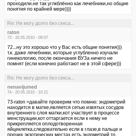
проходили.не так углкблённо как лечебники,но общие
понятия по крайней мере))))
Re: Не могу долго без секса...
raton
73 - 20.05.2010 - 09:07
72...ну это хорошо что у Вас есть общие понятия)))
т.к. даже лечебники, которые углубленно изучали
гинекологию, после окончания ВУЗа ничего не
помнят (если конечно работают не в этой сфере)))
Re: Не могу долго без секса...
nenavijumed
74 - 20.05.2010 - 10:21
73-raton >давайте проверим что помню: эндометрий
находится в матке,является сетью извятых сосудов
внутреннего слоя матки,кот участвует в процессе
менструации,кот оттаргается если к нему не
прикрепляется оплодотворенная
яйцеклетка,следовательно если в глазе,в пальце и
прочих экзотических местах есть эндометрий то