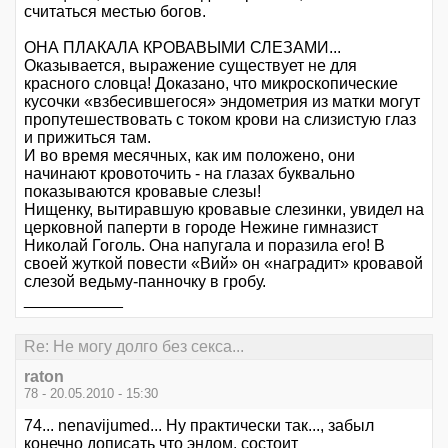
считаться местью богов.
ОНА ПЛАКАЛА КРОВАВЫМИ СЛЕЗАМИ...
Оказывается, выражение существует не для
красного словца! Доказано, что микроскопические
кусочки «взбесившегося» эндометрия из матки могут
пропутешествовать с током крови на слизистую глаз
и прижиться там.
И во время месячных, как им положено, они
начинают кровоточить - на глазах буквально
показываются кровавые слезы!
Нищенку, вытиравшую кровавые слезинки, увидел на
церковной паперти в городе Нежине гимназист
Николай Гоголь. Она напугала и поразила его! В
своей жуткой повести «Вий» он «наградит» кровавой
слезой ведьму-панночку в гробу.
___________
Re: Не могу долго без секса...
raton
78 - 20.05.2010 - 15:30
74... nenavijumed... Ну практически так..., забыл
конечно дописать что эндом. состоит