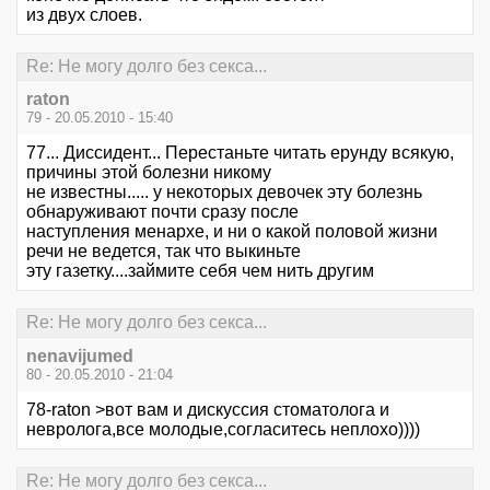
из двух слоев.
Re: Не могу долго без секса...
raton
79 - 20.05.2010 - 15:40
77... Диссидент... Перестаньте читать ерунду всякую,
причины этой болезни никому
не известны..... у некоторых девочек эту болезнь
обнаруживают почти сразу после
наступления менархе, и ни о какой половой жизни
речи не ведется, так что выкиньте
эту газетку....займите себя чем нить другим
Re: Не могу долго без секса...
nenavijumed
80 - 20.05.2010 - 21:04
78-raton >вот вам и дискуссия стоматолога и
невролога,все молодые,согласитесь неплохо))))
Re: Не могу долго без секса...