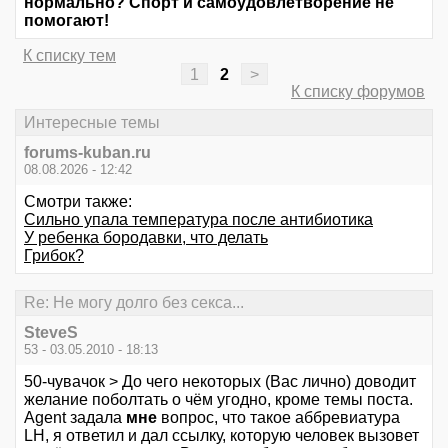
нормально? Спорт и самоудовлетворение не
помогают!
К списку тем
1
2
>
К списку форумов
Интересные темы
forums-kuban.ru
08.08.2026 - 12:42
Смотри также:
Сильно упала температура после антибиотика
У ребенка бородавки, что делать
Грибок?
Re: Не могу долго без секса...
SteveS
53 - 03.05.2010 - 18:13
50-чувачок > До чего некоторых (Вас лично) доводит
желание поболтать о чём угодно, кроме темы поста.
Agent задала
мне
вопрос, что такое аббревиатура
LH, я ответил и дал ссылку, которую человек вызовет