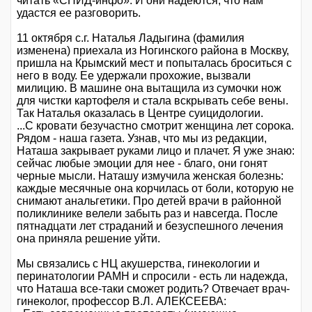
читать «СПИД-инфо». И они надеются, что нам
удастся ее разговорить.
11 октября с.г. Наталья Ладыгина (фамилия
изменена) приехала из Ногинского района в Москву,
пришла на Крымский мест и попыталась броситься с
него в воду. Ее удержали прохожие, вызвали
милицию. В машине она вытащила из сумочки нож
для чистки картофеля и стала вскрывать себе вены.
Так Наталья оказалась в Центре суицидологии.
...С кровати безучастно смотрит женщина лет сорока.
Рядом - наша газета. Узнав, что мы из редакции,
Наташа закрывает руками лицо и плачет. Я уже знаю:
сейчас любые эмоции для нее - благо, они гонят
черные мысли. Наташу измучила женская болезнь:
каждые месячные она корчилась от боли, которую не
снимают анальгетики. Про детей врачи в районной
поликлинике велели забыть раз и навсегда. После
пятнадцати лет страданий и безуспешного лечения
она приняла решение уйти.
Мы связались с НЦ акушерства, гинекологии и
перинатологии РАМН и спросили - есть ли надежда,
что Наташа все-таки сможет родить? Отвечает врач-
гинеколог, профессор В.Л. АЛЕКСЕЕВА: