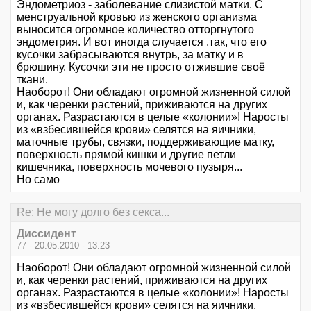
Эндометриоз - заболевание слизистой матки. С
менструальной кровью из женского организма
выносится огромное количество отторгнутого
эндометрия. И вот иногда случается .так, что его
кусочки забрасываются внутрь, за матку и в
брюшину. Кусочки эти не просто отжившие своё
ткани.
Наоборот! Они обладают огромной жизненной силой
и, как черенки растений, приживаются на других
органах. Разрастаются в целые «колонии»! Наросты
из «взбесившейся крови» селятся на яичники,
маточные трубы, связки, поддерживающие матку,
поверхность прямой кишки и другие петли
кишечника, поверхность мочевого пузыря...
Но само
Re: Не могу долго без секса...
Диссидент
77 - 20.05.2010 - 13:23
Наоборот! Они обладают огромной жизненной силой
и, как черенки растений, приживаются на других
органах. Разрастаются в целые «колонии»! Наросты
из «взбесившейся крови» селятся на яичники,