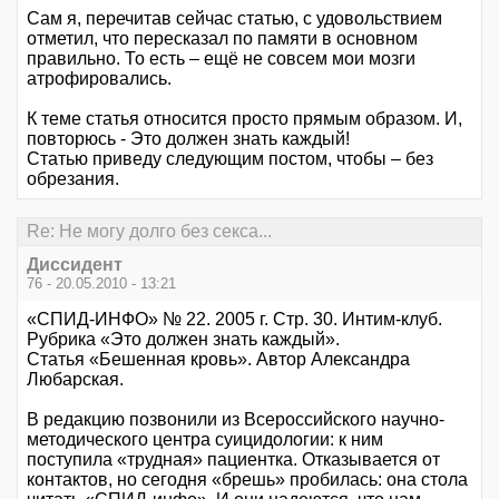
Сам я, перечитав сейчас статью, с удовольствием
отметил, что пересказал по памяти в основном
правильно. То есть – ещё не совсем мои мозги
атрофировались.
К теме статья относится просто прямым образом. И,
повторюсь - Это должен знать каждый!
Статью приведу следующим постом, чтобы – без
обрезания.
Re: Не могу долго без секса...
Диссидент
76 - 20.05.2010 - 13:21
«СПИД-ИНФО» № 22. 2005 г. Стр. 30. Интим-клуб.
Рубрика «Это должен знать каждый».
Статья «Бешенная кровь». Автор Александра
Любарская.
В редакцию позвонили из Всероссийского научно-
методического центра суицидологии: к ним
поступила «трудная» пациентка. Отказывается от
контактов, но сегодня «брешь» пробилась: она стола