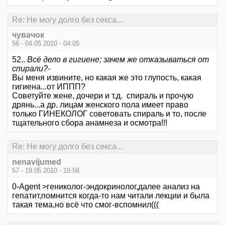
Re: Не могу долго без секса...
чувачок
56 - 04.05.2010 - 04:05
52..
Всё дело в гигиене; зачем же отказываться от
спирали?
-
Вы меня извините, но какая же это глупость, какая
гигиена...от ИППП?
Советуйте жене, дочери и т.д. спираль и прочую
дрянь...а др. лицам женского пола имеет право
только ГИНЕКОЛОГ советовать спираль и то, после
тщательного сбора анамнеза и осмотра!!!
Re: Не могу долго без секса...
nenavijumed
57 - 19.05.2010 - 19:58
0-Agent >гениколог-эндокринолог,далее анализ на
гепатит,помнится когда-то нам читали лекции и была
такая тема,но всё что смог-вспомнил(((