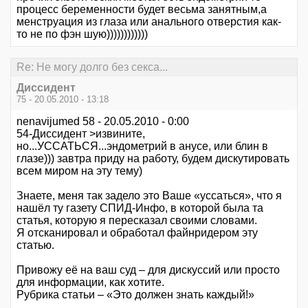
процесс беременности будет весьма занятным,а
менструация из глаза или анального отверстия как-
то не по фэн шую))))))))))))
Re: Не могу долго без секса...
Диссидент
75 - 20.05.2010 - 13:18
nenavijumed 58 - 20.05.2010 - 0:00
54-Диссидент >извините,
но...УССАТЬСЯ...эндометрий в анусе, или блин в
глазе))) завтра приду на работу, будем дискутировать
всем миром на эту тему)
Знаете, меня так задело это Ваше «уссаться», что я
нашёл ту газету СПИД-Инфо, в которой была та
статья, которую я пересказал своими словами.
Я отсканировал и обработал файнридером эту
статью.
Привожу её на ваш суд – для дискуссий или просто
для информации, как хотите.
Рубрика статьи – «Это должен знать каждый!»