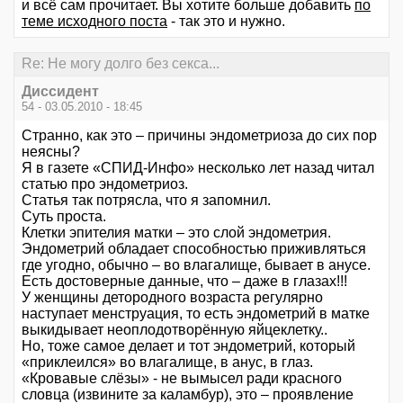
и всё сам прочитает. Вы хотите больше добавить
по
теме исходного поста
- так это и нужно.
Re: Не могу долго без секса...
Диссидент
54 - 03.05.2010 - 18:45
Странно, как это – причины эндометриоза до сих пор
неясны?
Я в газете «СПИД-Инфо» несколько лет назад читал
статью про эндометриоз.
Статья так потрясла, что я запомнил.
Суть проста.
Клетки эпителия матки – это слой эндометрия.
Эндометрий обладает способностью приживляться
где угодно, обычно – во влагалище, бывает в анусе.
Есть достоверные данные, что – даже в глазах!!!
У женщины детородного возраста регулярно
наступает менструация, то есть эндометрий в матке
выкидывает неоплодотворённую яйцеклетку..
Но, тоже самое делает и тот эндометрий, который
«приклеился» во влагалище, в анус, в глаз.
«Кровавые слёзы» - не вымысел ради красного
словца (извините за каламбур), это – проявление