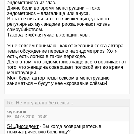
эндометриоза из глаз.
Дикие боли во время менструации – тоже
эндометриоз – влагалища или ануса.
В статье писали, что тысячи женщин, устав от
регулярных мук эндометриоза, кончают жизнь
самоубийством.
Такова тяжёлая участь женщин, увы.
Я не совсем понимаю - как от желания секса автора
темы обсуждение перешло на эндометриоз. Хотя
есть, есть логика в таком переходе.
Дело в том, что эндометриоз чаще всего возникает от
того, что женщина совершает половой акт во время
менструации.
Мол, будет автор темы сексом в менструацию
заниматься – будут у неё «кровавые слёзы»!
Re: Не могу долго без секса...
чувачок
55 - 04.05.2010 - 03:49
54..Диссидент
- Вы когда возвращаетесь в
психиатрическую больницу?