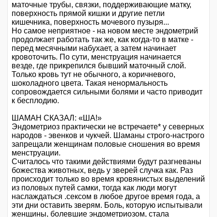
маточные трубы, связки, поддерживающие матку,
поверхность прямой кишки и другие петли
кишечника, поверхность мочевого пузыря...
Но самое неприятное - на новом месте эндометрий
продолжает работать так же, как когда-то в матке -
перед месячными набухает, а затем начинает
кровоточить. По сути, менструация начинается
везде, где прикрепился бывший маточный слой.
Только кровь тут не обычного, а коричневого,
шоколадного цвета. Такая ненормальность
сопровождается сильными болями и часто приводит
к бесплодию.
ШАМАН СКАЗАЛ: «ША!»
Эндометриоз практически не встречаете* у северных
народов - эвенков и чукчей. Шаманы строго-настрого
запрещали женщинам половые сношения во время
менструации.
Считалось что такими действиями будут разгневаны
божества животных, ведь у зверей случка как. Раз
происходит только во время кровянистых выделений
из половых путей самки, тогда как люди могут
наслаждаться .сексом в любое другое время года, а
эти дни оставить зверям. Боль, которую испытывали
женщины, болевшие эндометриозом, стала