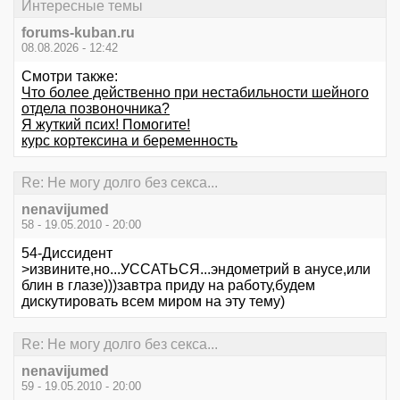
Интересные темы
forums-kuban.ru
08.08.2026 - 12:42
Смотри также:
Что более действенно при нестабильности шейного
отдела позвоночника?
Я жуткий псих! Помогите!
курс кортексина и беременность
Re: Не могу долго без секса...
nenavijumed
58 - 19.05.2010 - 20:00
54-Диссидент
>извините,но...УССАТЬСЯ...эндометрий в анусе,или
блин в глазе)))завтра приду на работу,будем
дискутировать всем миром на эту тему)
Re: Не могу долго без секса...
nenavijumed
59 - 19.05.2010 - 20:00