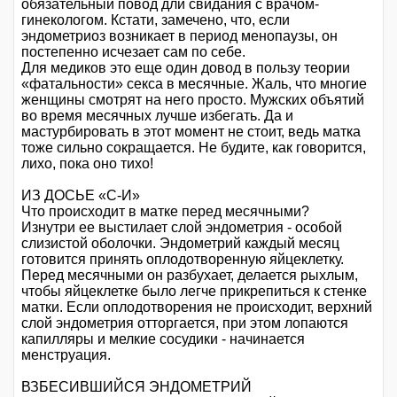
обязательный повод дли свидания с врачом-
гинекологом. Кстати, замечено, что, если
эндометриоз возникает в период менопаузы, он
постепенно исчезает сам по себе.
Для медиков это еще один довод в пользу теории
«фатальности» секса в месячные. Жаль, что многие
женщины смотрят на него просто. Мужских объятий
во время месячных лучше избегать. Да и
мастурбировать в этот момент не стоит, ведь матка
тоже сильно сокращается. Не будите, как говорится,
лихо, пока оно тихо!
ИЗ ДОСЬЕ «С-И»
Что происходит в матке перед месячными?
Изнутри ее выстилает слой эндометрия - особой
слизистой оболочки. Эндометрий каждый месяц
готовится принять оплодотворенную яйцеклетку.
Перед месячными он разбухает, делается рыхлым,
чтобы яйцеклетке было легче прикрепиться к стенке
матки. Если оплодотворения не происходит, верхний
слой эндометрия отторгается, при этом лопаются
капилляры и мелкие сосудики - начинается
менструация.
ВЗБЕСИВШИЙСЯ ЭНДОМЕТРИЙ