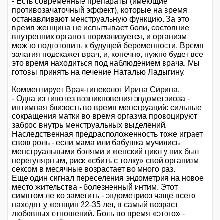
- Есть современные препараты (имеющие
противозачаточный эффект), которые на время
останавливают менструальную функцию. За это
время женщина не испытывает боли, состояние
внутренних органов нормализуется, и организм
можно подготовить к будущей беременности. Время
зачатия подскажет врач, и, конечно, нужно будет все
это время находиться под наблюдением врача. Мы
готовы принять на лечение Наталью Ладыгину.
Комментирует Врач-гинеколог Ирина Сирина.
- Одна из гипотез возникновения эндометриоза -
интимная близость во время менструаций: сильные
сокращения матки во время оргазма провоцируют
заброс внутрь менструальных выделений.
Наследственная предрасположенность тоже играет
свою роль - если мама или бабушка мучились
менструальными болями и женский цикл у них был
нерегулярным, риск «сбить с толку» свой организм
сексом в месячные возрастает во много раз.
Еще один сигнал переселения эндометрия на новое
место жительства - болезненный интим. Этот
симптом легко заметить - эндометриоз чаще всего
находят у женщин 22-35 лет, в самый возраст
любовных отношений. Боль во время «этого» -