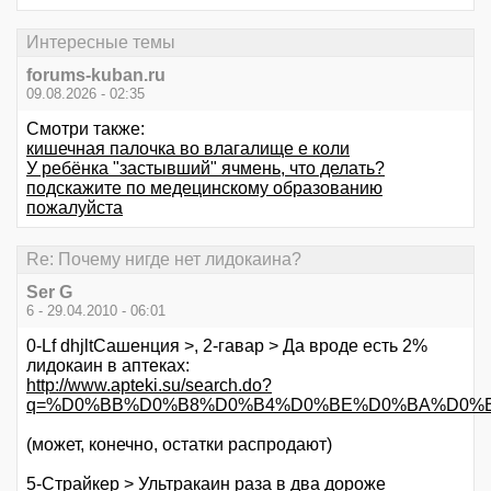
Интересные темы
forums-kuban.ru
09.08.2026 - 02:35
Смотри также:
кишечная палочка во влагалище е коли
У ребёнка "застывший" ячмень, что делать?
подскажите по медецинскому образованию
пожалуйста
Re: Почему нигде нет лидокаина?
Ser G
6 - 29.04.2010 - 06:01
0-Lf dhjltСашенция >, 2-гавар > Да вроде есть 2%
лидокаин в аптеках:
http://www.apteki.su/search.do?
q=%D0%BB%D0%B8%D0%B4%D0%BE%D0%BA%D0%B0%
(может, конечно, остатки распродают)
5-Страйкер > Ультракаин раза в два дороже