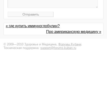
« где купить иммуноглобулин?
Про американскую медицину »
© 2009—2010 Здоровье и Медицина,
Форумы Кубани
.
Техническая поддержка:
support@forums-kuban.ru