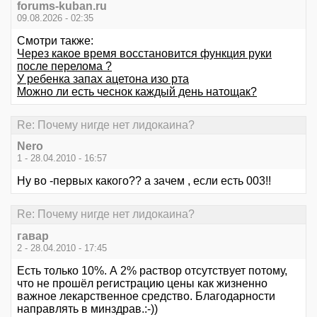
forums-kuban.ru
09.08.2026 - 02:35
Смотри также:
Через какое время восстановится функция руки
после перелома ?
У ребенка запах ацетона изо рта
Можно ли есть чеснок каждый день натощак?
Re: Почему нигде нет лидокаина?
Nero
1 - 28.04.2010 - 16:57
Ну во -первых какого?? а зачем , если есть 003!!
Re: Почему нигде нет лидокаина?
гавар
2 - 28.04.2010 - 17:45
Есть только 10%. А 2% раствор отсутствует потому,
что не прошёл регистрацию цены как жизненно
важное лекарственное средство. Благодарности
направлять в минздрав.:-))