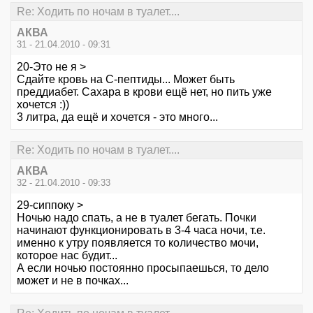
Re: Ходить по ночам в туалет....
АКВА
31 - 21.04.2010 - 09:31
20-Это не я >
Сдайте кровь на С-пептиды... Может быть
преддиабет. Сахара в крови ещё нет, но пить уже
хочется :))
3 литра, да ещё и хочется - это много...
Re: Ходить по ночам в туалет....
АКВА
32 - 21.04.2010 - 09:33
29-сиппоку >
Ночью надо спать, а не в туалет бегать. Почки
начинают функционировать в 3-4 часа ночи, т.е.
именно к утру появляется то количество мочи,
которое нас будит...
А если ночью постоянно просыпаешься, то дело
может и не в почках...