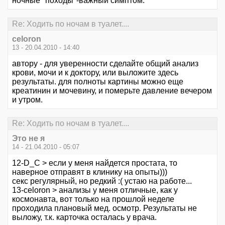
ночные "походы"-важный симптом.
Re: Ходить по ночам в туалет....
celoron
13 - 20.04.2010 - 14:40
автору - для уверенности сделайте общий анализ
крови, мочи и к доктору, или выложите здесь
результаты. для полноты картины можно еще
креатинин и мочевину, и померьте давление вечером
и утром.
Re: Ходить по ночам в туалет....
Это не я
14 - 21.04.2010 - 05:07
12-D_C > если у меня найдется простата, то
наверное отправят в клинику на опыты)))
секс регулярный, но редкий :( устаю на работе...
13-celoron > анализы у меня отличные, как у
космонавта, вот только на прошлой неделе
проходила плановый мед. осмотр. Результаты не
выложу, т.к. карточка осталась у врача.