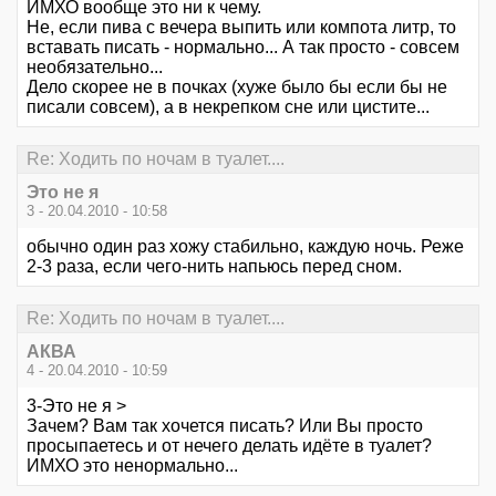
ИМХО вообще это ни к чему.
Не, если пива с вечера выпить или компота литр, то
вставать писать - нормально... А так просто - совсем
необязательно...
Дело скорее не в почках (хуже было бы если бы не
писали совсем), а в некрепком сне или цистите...
Re: Ходить по ночам в туалет....
Это не я
3 - 20.04.2010 - 10:58
обычно один раз хожу стабильно, каждую ночь. Реже
2-3 раза, если чего-нить напьюсь перед сном.
Re: Ходить по ночам в туалет....
АКВА
4 - 20.04.2010 - 10:59
3-Это не я >
Зачем? Вам так хочется писать? Или Вы просто
просыпаетесь и от нечего делать идёте в туалет?
ИМХО это ненормально...