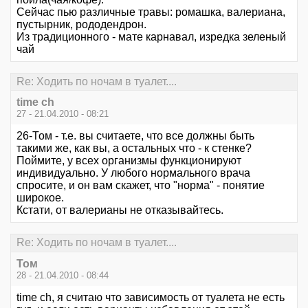
Сейчас пью различные травы: ромашка, валериана,
пустырник, рододендрон.
Из традиционного - мате карнавал, изредка зеленый
чай
Re: Ходить по ночам в туалет....
time ch
27 - 21.04.2010 - 08:21
26-Том - т.е. вы считаете, что все должны быть
такими же, как вы, а остальных что - к стенке?
Поймите, у всех организмы функционируют
индивидуально. У любого нормального врача
спросите, и он вам скажет, что "норма" - понятие
широкое.
Кстати, от валерианы не отказывайтесь.
Re: Ходить по ночам в туалет....
Том
28 - 21.04.2010 - 08:44
time ch, я считаю что зависимость от туалета не есть