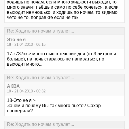
ходишь по ночам. если много жидкости выходит, то
много значит пьёшь и само по себе хочеться. а если
выходит немношько, и ходишь по ночам, то видимо
чёто не то. поправьте если не так
Re: Ходить по ночам в туалет....
Это не я
18 - 21.04.2010 - 06:15
17-к737кк > много пью в течение дня (от 3 литров и
больше), на ночь стараюсь не напиваться, но
выходит много...
Re: Ходить по ночам в туалет....
АКВА
19 - 21.04.2010 - 06:32
18-Это не я >
Зачем и почему Вы так много пьёте? Сахар
проверяли?
Re: Ходить по ночам в туалет....