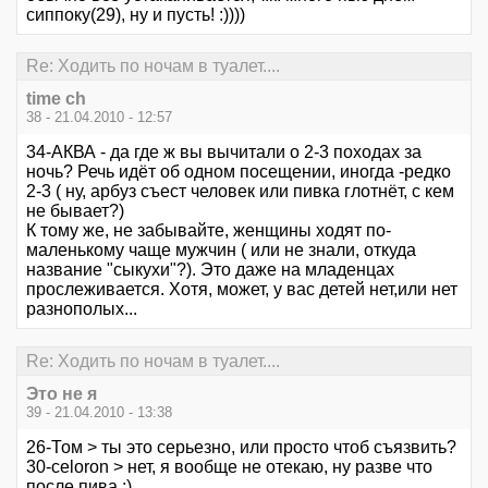
сиппоку(29), ну и пусть! :))))
Re: Ходить по ночам в туалет....
time ch
38 - 21.04.2010 - 12:57
34-АКВА - да где ж вы вычитали о 2-3 походах за
ночь? Речь идёт об одном посещении, иногда -редко
2-3 ( ну, арбуз съест человек или пивка глотнёт, с кем
не бывает?)
К тому же, не забывайте, женщины ходят по-
маленькому чаще мужчин ( или не знали, откуда
название "сыкухи"?). Это даже на младенцах
прослеживается. Хотя, может, у вас детей нет,или нет
разнополых...
Re: Ходить по ночам в туалет....
Это не я
39 - 21.04.2010 - 13:38
26-Том > ты это серьезно, или просто чтоб съязвить?
30-celoron > нет, я вообще не отекаю, ну разве что
после пива ;)