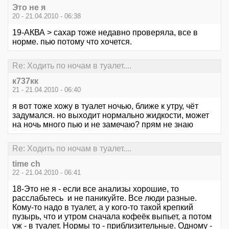
Это не я
20 - 21.04.2010 - 06:38
19-АКВА > сахар тоже недавно проверяла, все в
норме. пью потому что хочется.
Re: Ходить по ночам в туалет....
к737кк
21 - 21.04.2010 - 06:40
я вот тоже хожу в туалет ночью, ближе к утру, чёт
задумался. но выходит нормально жидкости, может
на ночь много пью и не замечаю? прям не знаю
Re: Ходить по ночам в туалет....
time ch
22 - 21.04.2010 - 06:41
18-Это не я - если все анализы хорошие, то
расслабьтесь и не паникуйте. Все люди разные.
Кому-то надо в туалет, а у кого-то такой крепкий
пузырь, что и утром сначала кофеёк выпьет, а потом
уж - в туалет. Нормы то - приблизительные. Одному -