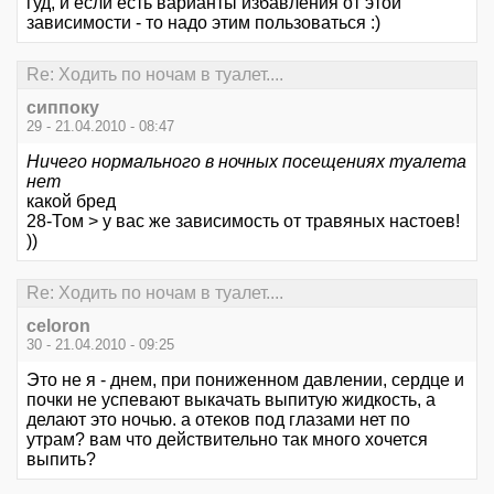
гуд, и если есть варианты избавления от этой
зависимости - то надо этим пользоваться :)
Re: Ходить по ночам в туалет....
сиппоку
29 - 21.04.2010 - 08:47
Ничего нормального в ночных посещениях туалета
нет
какой бред
28-Том > у вас же зависимость от травяных настоев!
))
Re: Ходить по ночам в туалет....
celoron
30 - 21.04.2010 - 09:25
Это не я - днем, при пониженном давлении, сердце и
почки не успевают выкачать выпитую жидкость, а
делают это ночью. а отеков под глазами нет по
утрам? вам что действительно так много хочется
выпить?