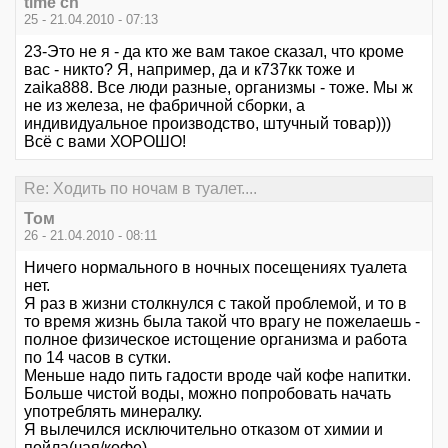
time ch
25 - 21.04.2010 - 07:13
23-Это не я - да кто же вам такое сказал, что кроме
вас - никто? Я, например, да и к737кк тоже и
zaika888. Все люди разные, организмы - тоже. Мы ж
не из железа, не фабричной сборки, а
индивидуальное производство, штучный товар)))
Всё с вами ХОРОШО!
Re: Ходить по ночам в туалет....
Том
26 - 21.04.2010 - 08:11
Ничего нормального в ночных посещениях туалета
нет.
Я раз в жизни столкнулся с такой проблемой, и то в
то время жизнь была такой что врагу не пожелаешь -
полное физическое истощение организма и работа
по 14 часов в сутки.
Меньше надо пить гадости вроде чай кофе напитки.
Больше чистой воды, можно попробовать начать
употреблять минералку.
Я вылечился исключительно отказом от химии и
пойла(чая/кофе).