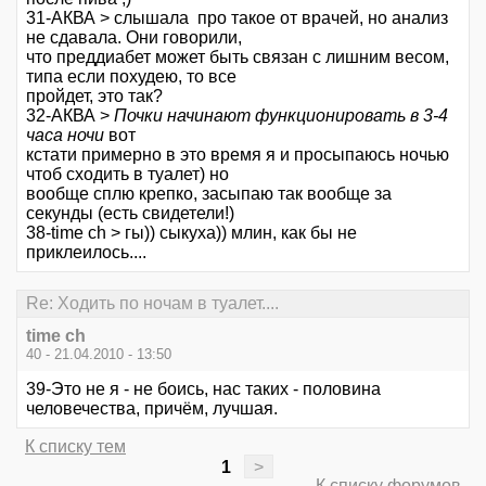
31-АКВА > слышала про такое от врачей, но анализ
не сдавала. Они говорили,
что преддиабет может быть связан с лишним весом,
типа если похудею, то все
пройдет, это так?
32-АКВА >
Почки начинают функционировать в 3-4
часа ночи
вот
кстати примерно в это время я и просыпаюсь ночью
чтоб сходить в туалет) но
вообще сплю крепко, засыпаю так вообще за
секунды (есть свидетели!)
38-time ch > гы)) сыкуха)) млин, как бы не
приклеилось....
Re: Ходить по ночам в туалет....
time ch
40 - 21.04.2010 - 13:50
39-Это не я - не боись, нас таких - половина
человечества, причём, лучшая.
К списку тем
1
>
К списку форумов