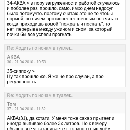
34-АКВА > в пору загруженности работой случалось
и поболее раз. прошло. само. имхо днем недосуг
было потомучто. поэтому считаю это не то чтобы
нормой, но ничем противоестественным не считаю.
когда приходишь домой "пожрать и поспать", то
нет перерыва между ужином и сном, за который
почки бы все успели прогнать.
Re: Ходить по ночам в туалет....
АКВА
36 - 21.04.2010 - 10:53
35-сиппоку >
Ну так прошло же. Я же не про случаи, а про
регулярность.
Re: Ходить по ночам в туалет....
Том
37 - 21.04.2010 - 11:32
АКВА(31), да кстати. У меня тоже сахар прыгает и
иногда выпиваю более 3х литров. Но к вечеру
обычно всё устаканивается, т.к. много пью днём