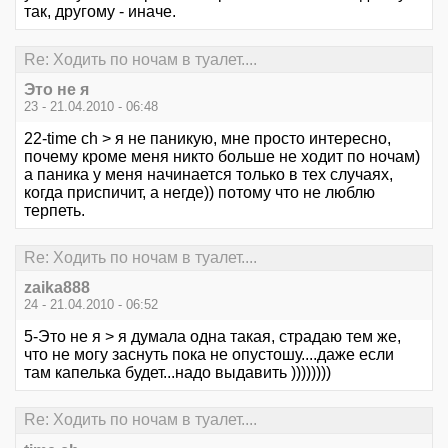
так, другому - иначе.
Re: Ходить по ночам в туалет....
Это не я
23 - 21.04.2010 - 06:48
22-time ch > я не паникую, мне просто интересно,
почему кроме меня никто больше не ходит по ночам)
а паника у меня начинается только в тех случаях,
когда приспичит, а негде)) потому что не люблю
терпеть.
Re: Ходить по ночам в туалет....
zaika888
24 - 21.04.2010 - 06:52
5-Это не я > я думала одна такая, страдаю тем же,
что не могу заснуть пока не опустошу....даже если
там капелька будет...надо выдавить ))))))))
Re: Ходить по ночам в туалет....