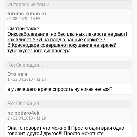
Интересные темы
forums-kuban.ru
09.08.2026 - 15:55
Смотри также:
Онкозаболевание, но бесплатных лекарств не дают!
как влияет УЗИ на плод в ранние сроки???
В Краснодаре совершено покушение на врачей
туберкулезного диспансера
Re: Операция...
Это не я
1 - 22.04.2010 - 11:14
а у лечащего врача спросить ну никак нельзя?
Re: Операция...
ne podaro4ek
2 - 22.04.2010 - 11:19
Она то говорит что можно!!! Просто один врач одно
говорит, другой другое!!! Просто может кто