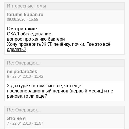
Интересные темы
forums-kuban.ru
09.08.2026 - 15:55
Смотри также:
СКАЛ обследование
вопрос про хелико бактери
Хочу проверить ЖКТ, печёнку, почки. Где это всё
сделать?
Re: Операция...
ne podaro4ek
6 - 22.04.2010 - 11:42
3-дохтур> я в том смысле, что еще
послеоперационный период (первый месяц) и не
ранова то ли еще?
Re: Операция...
Это не я
7 - 22.04.2010 - 11:57