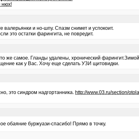
 нюх!
 валерьянки и но-шпу. Спазм снимет и успокоит.
сли это остатки фарингита, не повредит.
 то же самое. Гланды удалены, хронический фарингит.Зимой
щение как у Вас. Хочу еще сделать УЗИ щитовидки.
но, это синдром надгортанника.
http://www.03.ru/section/oto
ое обаяние буржуази-спасибо! Прямо в точку.