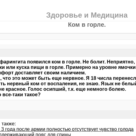
Здоровье и Медицина
Ком в горле.
фарингита появился ком в горле. Не болит. Неприятно
ки или куска пищи в горле. Примерно на уровне ямочки
форт доставляет своим наличием.
, что это может быть еще нервное. Я 18 числа перенесл
ть нервный ком от воспаления, не знаю. Язык не белый
не красное. Голос осипший, т.к. еще немного болею.
о все-таки такое?
 также:
 3 года после армии полностью отсутствует чувство голода
ддерживающий пояс для спины