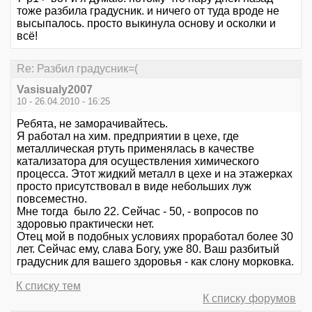
тоже разбила градусник. и ничего от туда вроде не
высыпалось. просто выкинула основу и осколки и
всё!
Re: Разбил градусник=(
Vasisualy2007
10 - 26.04.2010 - 16:25
Ребята, не заморачивайтесь.
Я работал на хим. предприятии в цехе, где
металлическая ртуть применялась в качестве
катализатора для осуществления химического
процесса. Этот жидкий металл в цехе и на этажерках
просто присутствовал в виде небольших луж
повсеместно.
Мне тогда было 22. Сейчас - 50, - вопросов по
здоровью практически нет.
Отец мой в подобных условиях проработал более 30
лет. Сейчас ему, слава Богу, уже 80. Ваш разбитый
градусник для вашего здоровья - как слону морковка.
К списку тем
К списку форумов