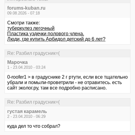
forums-kuban.ru
09.08.2026 - 07:18
Смотри также:
туберкулез легочный
Пластика уздечки полового члена.
Люди, где купить Арбидол детский до 6 лет?
Re: Разбил градусник=(
Марочка
1 - 23.04.2010 - 03:24
0-roofer1 > в градуснике 2 г ртути, если все тщательно
убрали и помыли-проветрили - не отравитесь. есть
сайт эколог.ру, там все подробно расписано.
Re: Разбил градусник=(
густая карамель
2 - 23.04.2010 - 06:29
куда дел то что собрал?