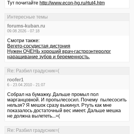
Тут почитайте
http://www.econ-hg.ru/rtut4.htm
Интересные темы
forums-kuban.ru
09.08.2026 - 07:18
Смотри также:
Вегето-сосудистая дистония
Нужен ОЧЕНЬ хороший врач-гастроэнтеролог
наращивание зубов и беременность.
Re: Разбил градусник=(
roofer1
6 - 23.04.2010 - 21:07
Собрал на бумажку. Дальше промыл пол
марганцовкой. И пропылесосил. Почему пылесосить
нельзя? Я мешок сразу выкинул. Ртуть как мне
показалось достаточный вес имеет. Дальше мешка
не должна вылететь...=(
Re: Разбил градусник=(