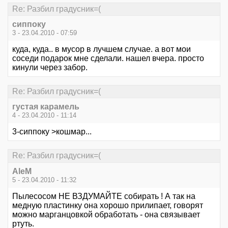
Re: Разбил градусник=(
сиппоку
3 - 23.04.2010 - 07:59
куда, куда.. в мусор в лучшем случае. а вот мои
соседи подарок мне сделали. нашел вчера. просто
кинули через забор.
Re: Разбил градусник=(
густая карамель
4 - 23.04.2010 - 11:14
3-сиппоку >кошмар...
Re: Разбил градусник=(
AleM
5 - 23.04.2010 - 11:32
Пылесосом НЕ ВЗДУМАЙТЕ собирать ! А так на
медную пластинку она хорошо прилипает, говорят
можно марганцовкой обработать - она связывает
ртуть.