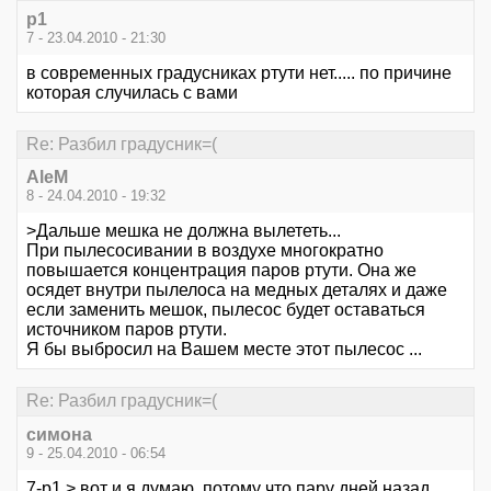
p1
7 - 23.04.2010 - 21:30
в современных градусниках ртути нет..... по причине
которая случилась с вами
Re: Разбил градусник=(
AleM
8 - 24.04.2010 - 19:32
>Дальше мешка не должна вылететь...
При пылесосивании в воздухе многократно
повышается концентрация паров ртути. Она же
осядет внутри пылелоса на медных деталях и даже
если заменить мешок, пылесос будет оставаться
источником паров ртути.
Я бы выбросил на Вашем месте этот пылесос ...
Re: Разбил градусник=(
симона
9 - 25.04.2010 - 06:54
7-p1 > вот и я думаю. потому что пару дней назад