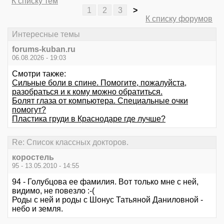
К списку тем
1
2
3
>
К списку форумов
Интересные темы
forums-kuban.ru
06.08.2026 - 19:03
Смотри также:
Сильные боли в спине. Помогите, пожалуйста,
разобраться и к кому можно обратиться.
Болят глаза от компьютера. Специальные очки
помогут?
Пластика груди в Краснодаре где лучше?
Re: Список классных докторов.
коростель
95 - 13.05.2010 - 14:55
94 - Голубцова ее фамилия. Вот только мне с ней,
видимо, не повезло :-(
Роды с ней и роды с Шонус Татьяной Даниловной -
небо и земля.