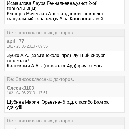
Исмаилова Лаура Геннадьевна,узист 2-ой
горбольницы;
Клепцов Вячеслав Александрович, невролог-
мануальный терапевт,каб.на Комсомольской.
Re: Список классных докторов.
april_77
101 - 25.05.2010 - 09:55
Зубко А.А. (зав.гинеколо. 4рд)- лучший хирург-
гинеколог!
Калюжный А.А. - (гинеколог 4рд)врач от Бога!
Re: Список классных докторов.
Олесик3103
102 - 04.06.2010 - 17:51
Шубина Мария Юрьевна- 5 р.д, спасибо Вам за
дочку!!!
Re: Список классных докторов.