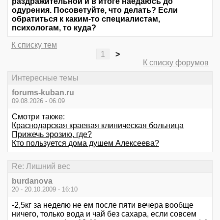
раздражительной и в итоге наедаюсь до
одурения. Посоветуйте, что делать? Если
обратиться к каким-то специалистам,
психологам, то куда?
К списку тем
1
>
К списку форумов
Интересные темы
forums-kuban.ru
09.08.2026 - 06:09
Смотри также:
Краснодарская краевая клиническая больница
Прижечь эрозию, где?
Кто пользуется дома душем Алексеева?
Re: Лишний вес
burdanova
20 - 20.10.2009 - 16:10
-2,5кг за неделю не ем после пяти вечера вообще
ничего, только вода и чай без сахара, если совсем