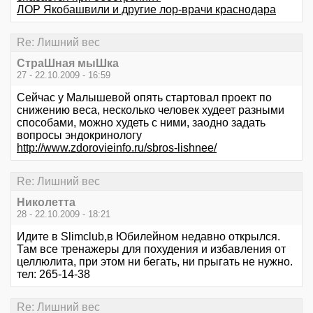
ЛОР Якобашвили и другие лор-врачи краснодара
Re: Лишний вес
СтраШная мыШка
27 - 22.10.2009 - 16:59
Сейчас у Малышевой опять стартовал проект по
снижению веса, несколько человек худеет разными
способами, можно худеть с ними, заодно задать
вопросы эндокринологу
http://www.zdorovieinfo.ru/sbros-lishnee/
Re: Лишний вес
Николетта
28 - 22.10.2009 - 18:21
Идите в Slimclub,в Юбилейном недавно открылся.
Там все тренажеры для похудения и избавления от
целлюлита, при этом ни бегать, ни прыгать не нужно.
тел: 265-14-38
Re: Лишний вес