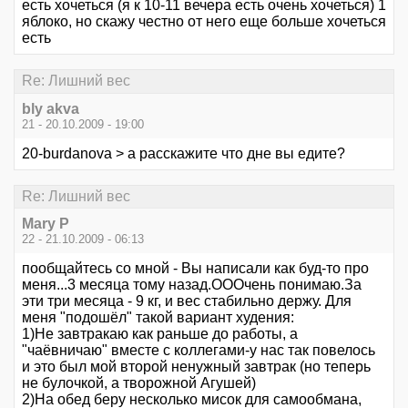
есть хочеться (я к 10-11 вечера есть очень хочеться) 1
яблоко, но скажу честно от него еще больше хочеться
есть
Re: Лишний вес
bly akva
21 - 20.10.2009 - 19:00
20-burdanova > а расскажите что дне вы едите?
Re: Лишний вес
Mary P
22 - 21.10.2009 - 06:13
пообщайтесь со мной - Вы написали как буд-то про
меня...3 месяца тому назад.ОООчень понимаю.За
эти три месяца - 9 кг, и вес стабильно держу. Для
меня "подошёл" такой вариант худения:
1)Не завтракаю как раньше до работы, а
"чаёвничаю" вместе с коллегами-у нас так повелось
и это был мой второй ненужный завтрак (но теперь
не булочкой, а творожной Агушей)
2)На обед беру несколько мисок для самообмана,