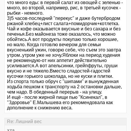
что много еды: в первой салат из овощей с зеленью -
много, во второй, например, рис, в третьей кусочек -
рыбки - немного.
3)5 часов-последний "перекус" и даже бутербродом
ржаной хлебец+лист салата+помидорчик+котлетка.
Чай и кофе оказывается вкусные и без сахара и без
печенья.Без майонеза тоже оказалось, что можно
обойтись.А вот продукты покупаю только хорошие,
но мало. Когда готовлю вечером для семьи
вкусненький ужин, говорю себе, что съем это завтра
утром..утром уже не хочу.Яблоки на период худения
не рекомендую-от них аппетит действительно
усиливается.А вот апельсинки, грейпфруты, груши
вкусно и не тяжело.Вместо сладостей-гадостей
кусочки горького шоколада, но не куски и плитки.
Из спорта только обруч с "шипами" и вынужденная
ходьба пешком к транспорту на 2 остановки дальше,
чем надо. В обеденный перерыв - на улицу.
И ещё - после жирной пищи пью "Ксинекал", в
"Здоровье" Е.Малышева его рекомендовала как
дополнение к снижению веса.
Re: Лишний вес
xza