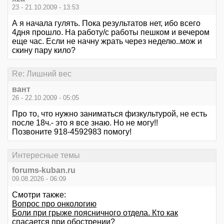
23 - 21.10.2009 - 13:53
А я начала гулять. Пока результатов нет, ибо всего
4дня прошло. На работу/с работы пешком и вечером
еще час. Если не начну жрать через неделю..мож и
скину пару кило?
Re: Лишний вес
вант
26 - 22.10.2009 - 05:05
Про то, что нужно заниматься физкультурой, не есть
после 18ч.- это я все знаю. Но не могу!!
Позвоните 918-4592983 помогу!
Интересные темы
forums-kuban.ru
09.08.2026 - 06:09
Смотри также:
Вопрос про онкологию
Боли при грыже поясничного отдела. Кто как
спасается при обострении?