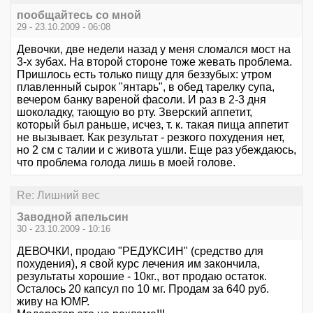
пообщайтесь со мной
29 - 23.10.2009 - 06:08
Девочки, две недели назад у меня сломался мост на
3-х зубах. На второй стороне тоже жевать проблема.
Пришлось есть только пищу для беззубых: утром
плавленный сырок "янтарь", в обед тарелку супа,
вечером банку вареной фасоли. И раз в 2-3 дня
шоколадку, тающую во рту. Зверский аппетит,
который был раньше, исчез, т. к. такая пища аппетит
не вызывает. Как результат - резкого похудения нет,
но 2 см с талии и с живота ушли. Еще раз убеждаюсь,
что проблема голода лишь в моей голове.
Re: Лишний вес
Заводной апельсин
30 - 23.10.2009 - 10:16
ДЕВОЧКИ, продаю "РЕДУКСИН" (средство для
похудения), я свой курс лечения им закончила,
результаты хорошие - 10кг., вот продаю остаток.
Осталось 20 капсул по 10 мг. Продам за 640 руб.
живу на ЮМР.