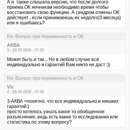
А я также слышала версию, что после долгого
приема ОК яичникам необходимо время чтобы
восстановить свою функцию. А синдром отмены ОК
действует , если принимаеешь их недолго(3 месяца)
или я ошибаюсь?
Re: Вопрос про беременность и ОК
АКВА
3 - 28.09.2009 - 07:25
Может быть и так... Но в любом случае всё
индивидуально и гарантий Вам никто не даст :))
Re: Вопрос про беременность и ОК
Vic
4 - 28.09.2009 - 07:38
3-АКВА >понятно, что все индивидуально,и никаких
гарантий:)
просто хотелось узнать какое то обобщенное
разъяснение, ведь есть какие то исследования или
статистика по этому вопросу?