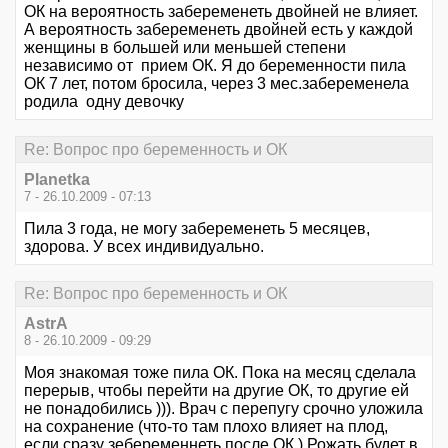
ОК на вероятность забеременеть двойней не влияет.
А вероятность забеременеть двойней есть у каждой
женщины в большей или меньшей степени
независимо от прием ОК. Я до беременности пила
ОК 7 лет, потом бросила, через 3 мес.забеременела
родила одну девочку
Re: Вопрос про беременность и ОК
Planetka
7 - 26.10.2009 - 07:13
Пила 3 года, не могу забеременеть 5 месяцев,
здорова. У всех индивидуально.
Re: Вопрос про беременность и ОК
AstrA
8 - 26.10.2009 - 09:29
Моя знакомая тоже пила ОК. Пока на месяц сделала
перерыв, чтобы перейти на другие ОК, то другие ей
не понадобились ))). Врач с перепугу срочно уложила
на сохранение (что-то там плохо влияет на плод,
если сразу зебеременнеть после ОК.) Рожать будет в