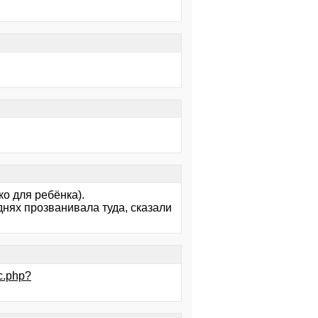
о для ребёнка).
днях прозванивала туда, сказали
ic.php?