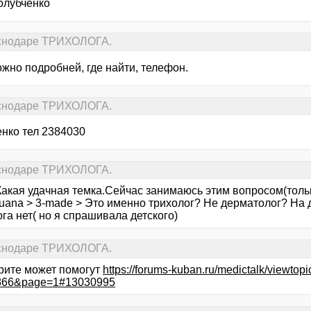
олубченко
раснодаре ТРИХОЛОГА.
жно подробней, где найти, телефон.
раснодаре ТРИХОЛОГА.
енко тел 2384030
раснодаре ТРИХОЛОГА.
Какая удачная темка.Сейчас занимаюсь этим вопросом(тольк
huana > 3-made > Это именно трихолог? Не дерматолог? На 
га нет( но я спрашивала детского)
раснодаре ТРИХОЛОГА.
рите может помогут
https://forums-kuban.ru/medictalk/viewtop
866&page=1#13030995