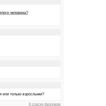
илого человека?
ся или только взрослыми?
К списку форумов