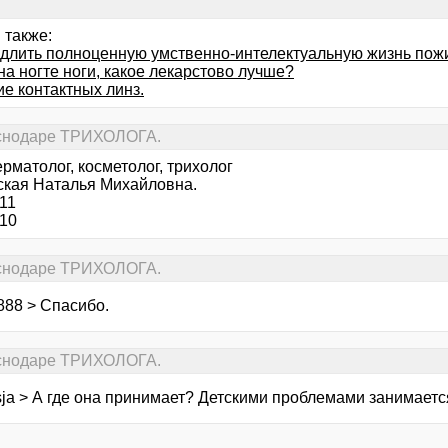
 также:
одлить полноценную умственно-интелектуальную жизнь пож
на ногте ноги, какое лекарстово лучше?
е контактных линз.
раснодаре ТРИХОЛОГА.
рматолог, косметолог, трихолог
ская Наталья Михайловна.
11
-10
раснодаре ТРИХОЛОГА.
888 > Спасибо.
раснодаре ТРИХОЛОГА.
sja > А где она принимает? Детскими проблемами занимает