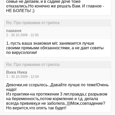
семье не делаем, и в садике доче тоже
отказались.Но конечно же решать Вам. И главное -
НЕ БОЛЕТЬ! ;)
Re: Про прививки от гриппа
паманя
2 - 30.10.2009 - 11:50
1, пусть ваша знакомая м/с занимается лучше
своими прямыми обязанностями, а не дает советы
по вирусологии!
Re: Про прививки от гриппа
Вика Ника
3 - 30.10.2009 - 12:04
Девочки,не ссорьтесь...Давайте лучше по теме!Очень
надо!
Из практики-на протяжении 3 лет.правда,с разрывом
на беременность,потом кормление и т.д. делала
всегда прививку,и не заболела..)))Мож,совпадение?
Но верится,что опять так будет!