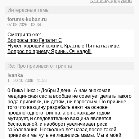
К списку форумов
Интересные темы
forums-kuban.ru
07.08.2026 - 03:34
Смотри также:
Вопросы про Гепатит С
Нужен хороший кожник. Красные Пятна на лице.
Вопрос по приему Ярины. Оч надо!!!
Re: Про прививки от гриппа
Ivanka
1 - 30.10.2009 - 11:38
0-Вика Ника > Добрый день. А нам знакомая
медицинская сеста вообще не советует делать такого
рода прививки, ни детям, ни взрослым. По причине
того что вакцину разрабатывают на основе
прошлогоднего гриппа, а он с каждым годом
мутирует, и следовательно вакцина является
бесполезной, и наоборот увеличивает риск
заболевания. Несколько лет назад после такой
прививки мы чуть не лишились мамы. Мы в моей