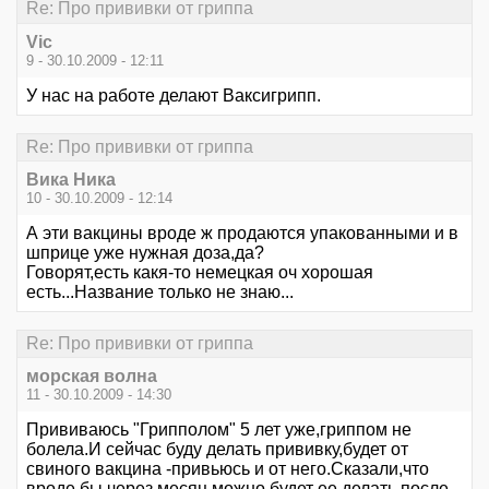
Re: Про прививки от гриппа
Vic
9 - 30.10.2009 - 12:11
У нас на работе делают Ваксигрипп.
Re: Про прививки от гриппа
Вика Ника
10 - 30.10.2009 - 12:14
А эти вакцины вроде ж продаются упакованными и в
шприце уже нужная доза,да?
Говорят,есть какя-то немецкая оч хорошая
есть...Название только не знаю...
Re: Про прививки от гриппа
морская волна
11 - 30.10.2009 - 14:30
Прививаюсь "Грипполом" 5 лет уже,гриппом не
болела.И сейчас буду делать прививку,будет от
свиного вакцина -привьюсь и от него.Сказали,что
вроде бы через месяц можно будет ее делать после