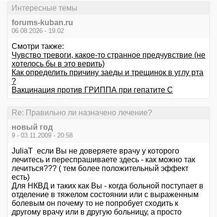
Интересные темы
forums-kuban.ru
06.08.2026 - 19:02
Смотри также:
Чувство тревоги, какое-то странное предчувствие (не
хотелось бы в это верить)
Как определить причину заеды и трещинок в углу рта
?
Вакцинация против ГРИППА при гепатите С
Re: Правильно ли назначено лечение?
новый год
9 - 03.11.2009 - 20:58
JuliaT если Вы не доверяете врачу у которого
лечитесь и переспрашиваете здесь - как можно так
лечиться??? ( тем более положительный эффект
есть)
Для НКВД и таких как Вы - когда больной поступает в
отделение в тяжелом состоянии или с выраженным
болевым он почему то не попробует сходить к
другому врачу или в другую больницу, а просто