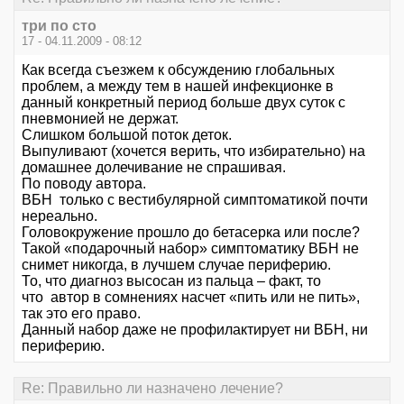
три по сто
17 - 04.11.2009 - 08:12
Как всегда съезжем к обсуждению глобальных
проблем, а между тем в нашей инфекционке в
данный конкретный период больше двух суток с
пневмонией не держат.
Слишком большой поток деток.
Выпуливают (хочется верить, что избирательно) на
домашнее долечивание не спрашивая.
По поводу автора.
ВБН только с вестибулярной симптоматикой почти
нереально.
Головокружение прошло до бетасерка или после?
Такой «подарочный набор» симптоматику ВБН не
снимет никогда, в лучшем случае периферию.
То, что диагноз высосан из пальца – факт, то
что автор в сомнениях насчет «пить или не пить»,
так это его право.
Данный набор даже не профилактирует ни ВБН, ни
периферию.
Re: Правильно ли назначено лечение?