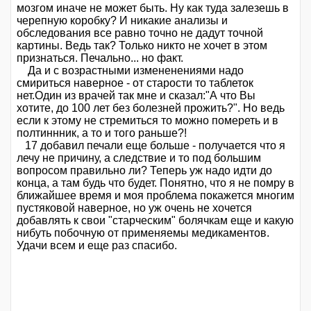
мозгом иначе не может быть. Ну как туда залезешь в
черепную коробку? И никакие анализы и
обследования все равно точно не дадут точной
картины. Ведь так? Только никто не хочет в этом
признаться. Печально... но факт.
Да и с возрастными измененениями надо
смириться наверное - от старости то таблеток
нет.Один из врачей так мне и сказал:"А что Вы
хотите, до 100 лет без болезней прожить?". Но ведь
если к этому не стремиться то можно помереть и в
полтиннник, а то и того раньше?!
17 добавил печали еще больше - получается что я
лечу не причину, а следствие и то под большим
вопросом правильно ли? Теперь уж надо идти до
конца, а там будь что будет. Понятно, что я не помру в
ближайшее время и моя проблема покажется многим
пустяковой наверное, но уж очень не хочется
добавлять к свои "старческим" болячкам еще и какую
нибуть побочную от применяемы медикаментов.
Удачи всем и еще раз спасибо.