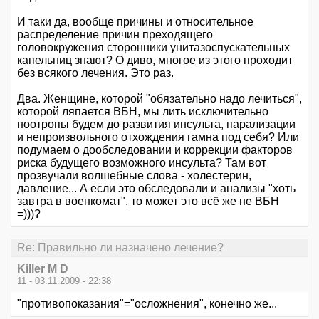
И таки да, вообще причины и относительное
распределение причин преходящего
головокружения сторонники унитазоспускательных
капельниц знают? О диво, многое из этого проходит
без всякого лечения. Это раз.
Два. Женщине, которой "обязательно надо лечиться",
которой ляпается ВБН, мы лить исключительно
ноотропы будем до развития инсульта, парализации
и непроизвольного отхождения гамна под себя? Или
подумаем о дообследовании и коррекции факторов
риска будущего возможного инсульта? Там вот
прозвучали волшебные слова - холестерин,
давление... А если это обследовали и анализы "хоть
завтра в военкомат", то может это всё же не ВБН
=)))?
Re: Правильно ли назначено лечение?
Killer M D
11 - 03.11.2009 - 22:38
"противопоказания"="осложнения", конечно же...