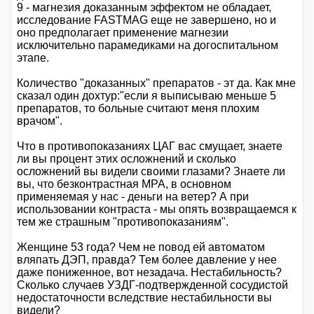
9 - магнезия доказанным эффектом не обладает,
исследование FASTMAG еще не завершено, но и
оно предполагает применение магнезии
исключительно парамедиками на догоспитальном
этапе.
Количество "доказанных" препаратов - эт да. Как мне
сказал один дохтур:"если я выписываю меньше 5
препаратов, то больные считают меня плохим
врачом".
Что в противопоказаниях ЦАГ вас смущает, знаете
ли вы процент этих осложнений и сколько
осложнений вы видели своими глазами? Знаете ли
вы, что безконтрастная МРА, в основном
применяемая у нас - деньги на ветер? А при
использовании контраста - мы опять возвращаемся к
тем же страшным "противопоказаниям".
Женщине 53 года? Чем не повод ей автоматом
вляпать ДЭП, правда? Тем более давление у нее
даже пониженное, вот незадача. Нестабильность?
Сколько случаев УЗДГ-подтвержденной сосудистой
недостаточности вследствие нестабильности вы
видели?