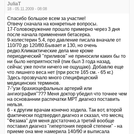
JuliaT
18 - 05.11.2009 - 08:08
Спасибо большое всем за участие!
Отвечу сначала на конкретные вопросы.
17-Головокружение прошло примерно через 3 дня
после начала применения бетасерка.
9-холестерин 5.4, про давление писала вначале от
110/70 до 120/80.Бывает и 130, но очень
редко.Климактические дела мне кроме
периодический "приливов" не приносили каких бы то
ни было неприятностей (пик был 3 года назад,
сейчас уже почти ничего не ощущаю). Добавлю еще
что лишнего веса нет (при росте 165 см. - 65 кг.)
Здесь прозвучало много специфицеский
медицинских терминов.
7-"узи брахиоцефальных артерий или
ангиография"??? Меня доктор убедил что точнее чем
на основаннии распечатки МРТ диагноз поставить
нельзя.
6 - к другим врачам конечно ходила. Так вот, второй
фактически подтвердил диагноз и сказал, что месяц
"Фезама" для меня достаточно,а третий вообще
поставил диагноз "гипертония первой степени" - на
приеме она мне намерила 140/90 и выписала