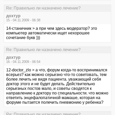
Re: Правильно ли назначено лечение?
дохтур
15 - 04.11.2009 - 06:38
14-станичник > а при чем здесь модератор? это
компьютер автоматически ищет нехорошее
сочетание букв )))
Re: Правильно ли назначено лечение?
дохтур
16 - 04.11.2009 - 06:54
12-doctor_zlo > а что, форум когда-то воспринимался
всерьез? как можно серьезно что-то советовать, тем
более лечить не видя пациента. уважающий себя
доктор этого и не будет делать. Действительно
серьезных постов мало, и советы сводятся к
направлению к доктору по специальности. что можно
ответить энцефалопатичной мамаше, которая на
форуме пытается полечить пневмонию у ребенка?
Re: Правильно ли назначено лечение?