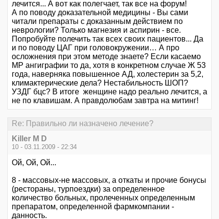
лечится... А вот как полегчает, так все на форум!
А по поводу доказательной медицины - Вы сами
читали препараты с доказанным действием по
неврологии? Только магнезия и аспирин - все.
Попробуйте полечить так всех своих пациентов... Да
и по поводу ЦАГ при головокружении… А про
осложнения при этом методе знаете? Если касаемо
МР ангиграфии то да, хотя в конкретном случае Ж 53
года, наверняка повышенное АД, холестерин за 5,2,
климактерические дела? Нестабильность ШОП?
УЗДГ бцс? В итоге женщине надо реально лечится, а
не по клавишам. А правдолюбам завтра на митинг!
Re: Правильно ли назначено лечение?
Killer M D
10 - 03.11.2009 - 22:34
Ой, Ой, Ой...
8 - массовых-не массовых, а откаты и прочие бонусы
(рестораны, турпоездки) за определенное
количество больных, пролеченных определенным
препаратом, определенной фармкомпании -
данность.