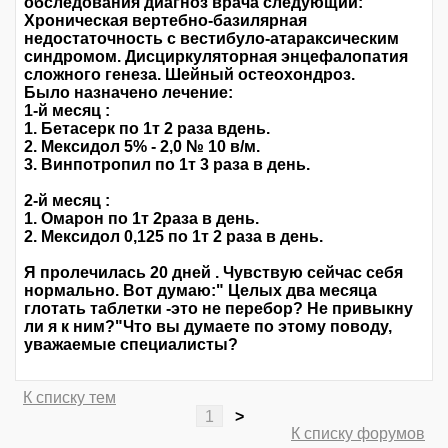
обследования диагноз врача следующий:
Хроническая вертебно-базилярная
недостаточность с вестибуло-атараксическим
синдромом. Дисциркуляторная энцефалопатия
сложного генеза. Шейный остеохондроз.
Было назначено лечение:
1-й месяц :
1. Бетасерк по 1т 2 раза вдень.
2. Мексидол 5% - 2,0 № 10 в/м.
3. Винпотропил по 1т 3 раза в день.
2-й месяц :
1. Омарон по 1т 2раза в день.
2. Мексидол 0,125 по 1т 2 раза в день.
Я пролечилась 20 дней . Чувствую сейчас себя
нормально. Вот думаю:" Целых два месяца
глотать таблетки -это не перебор? Не привыкну
ли я к ним?"Что вы думаете по этому поводу,
уважаемые специалисты?
К списку тем
1
>
К списку форумов