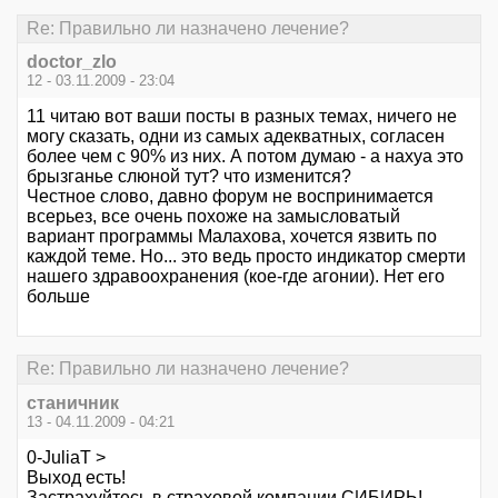
Re: Правильно ли назначено лечение?
doctor_zlo
12 - 03.11.2009 - 23:04
11 читаю вот ваши посты в разных темах, ничего не
могу сказать, одни из самых адекватных, согласен
более чем с 90% из них. А потом думаю - а нахуа это
брызганье слюной тут? что изменится?
Честное слово, давно форум не воспринимается
всерьез, все очень похоже на замысловатый
вариант программы Малахова, хочется язвить по
каждой теме. Но... это ведь просто индикатор смерти
нашего здравоохранения (кое-где агонии). Нет его
больше
Re: Правильно ли назначено лечение?
станичник
13 - 04.11.2009 - 04:21
0-JuliaT >
Выход есть!
Застрахуйтесь в страховой компании СИБИРЬ!