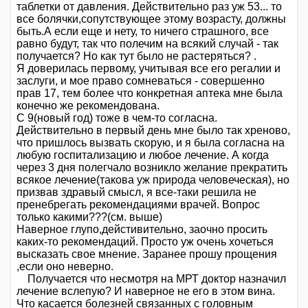
таблетки от давления. Действительно раз уж 53... то
все болячки,сопутствующее этому возрасту, должны
быть.А если еще и нету, то ничего страшного, все
равно будут, так что полечим на всякий случай - так
получается? Но как тут было не растеряться? .
Я доверилась первому, учитывая все его регалии и
заслуги, и мое право сомневаться - совершенно
прав 17, тем более что конкретная аптека мне была
конечно же рекомендована.
С 9(новый год) тоже в чем-то согласна.
Действительно в первый день мне было так хреново,
что пришлось вызвать скорую, и я была согласна на
любую госпитализацию и любое лечение. А когда
через 3 дня полегчало возникло желание прекратить
всякое лечение(такова уж природа человеческая), но
призвав здравый смысл, я все-таки решила не
пренебрегать рекомендациями врачей. Вопрос
только какими???(см. выше)
Наверное глупо,дейстивительно, заочно просить
каких-то рекомендаций. Просто уж очень хочеться
высказать свое мнение. Заранее прошу прощения
,если оно неверно.
Получается что несмотря на МРТ доктор назначил
лечение вслепую? И наверное не его в этом вина.
Что касается болезней связанных с головным