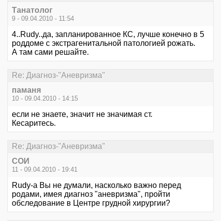
Танатолог
9 - 09.04.2010 - 11:54
4..Rudy..да, запланированное КС, лучше конечно в 5
роддоме с экстрагенитальной патологией рожать.
А там сами решайте.
Re: Диагноз-"Аневризма"
паманя
10 - 09.04.2010 - 14:15
если не знаете, значит не значимая ст.
Кесаритесь.
Re: Диагноз-"Аневризма"
СОИ
11 - 09.04.2010 - 19:41
Rudy-а Вы не думали, насколько важно перед
родами, имея диагноз "аневризма", пройти
обследование в Центре грудной хирургии?