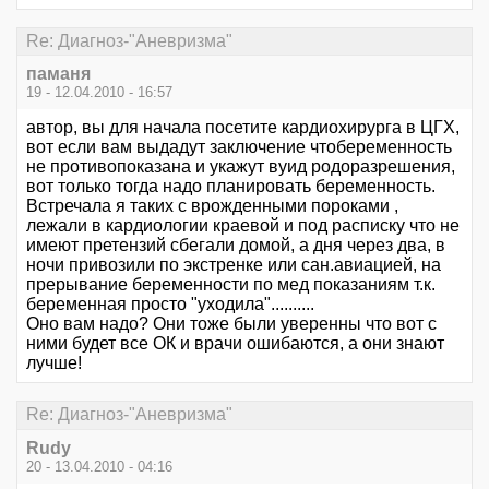
Re: Диагноз-"Аневризма"
паманя
19 - 12.04.2010 - 16:57
автор, вы для начала посетите кардиохирурга в ЦГХ,
вот если вам выдадут заключение чтобеременность
не противопоказана и укажут вуид родоразрешения,
вот только тогда надо планировать беременность.
Встречала я таких с врожденными пороками ,
лежали в кардиологии краевой и под расписку что не
имеют претензий сбегали домой, а дня через два, в
ночи привозили по экстренке или сан.авиацией, на
прерывание беременности по мед показаниям т.к.
беременная просто "уходила"..........
Оно вам надо? Они тоже были уверенны что вот с
ними будет все ОК и врачи ошибаются, а они знают
лучше!
Re: Диагноз-"Аневризма"
Rudy
20 - 13.04.2010 - 04:16