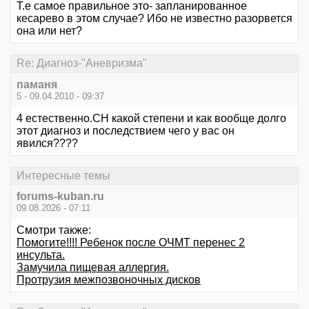
Т.е самое правильное это- запланированное
кесарево в этом случае? Ибо не известно разорвется
она или нет?
Re: Диагноз-"Аневризма"
паманя
5 - 09.04.2010 - 09:37
4 естественно.СН какой степени и как вообще долго
этот диагноз и последствием чего у вас он
явился????
Интересные темы
forums-kuban.ru
09.08.2026 - 07:11
Смотри также:
Помогите!!!! Ребенок после ОЧМТ перенес 2
инсульта.
Замучила пищевая аллергия.
Протрузия межпозвоночных дисков