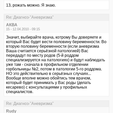
13, рожать можно. Я знаю.
Re: Диагноз-"Аневризма"
АКВА
15 - 12.04.2010 - 09:15
Значит, выбирайте врача, котрому Вы доверяете и
который Вас будет вести половину беременности. Во
вторую половину беременности (если аневризма
Ваша считается серьёзной патологией) Вас
передадут по месту родов (5-й роддом
специализируется на патологиях) и будут наблюдать
уже там - сначала в профильном отделении
горбольницы №2, потом в патологии 5-го роддома.
НО это действительно в серьёзных случаях...
Вообще вполне можно обойтись тем врачом,
который будет принимать у Вас роды (делать
кесарево) с консультациями у профильных
специалистов.
Re: Диагноз-"Аневризма"
Rudy