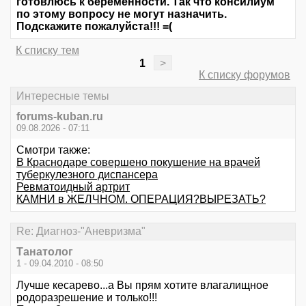
готовлюсь к беременности. Так что консилиум
по этому вопросу не могут назначить.
Подскажите пожалуйста!!! =(
К списку тем
1
>
К списку форумов
Интересные темы
forums-kuban.ru
09.08.2026 - 07:11
Смотри также:
В Краснодаре совершено покушение на врачей
туберкулезного диспансера
Ревматоидный артрит
КАМНИ в ЖЕЛЧНОМ. ОПЕРАЦИЯ?ВЫРЕЗАТЬ?
Re: Диагноз-"Аневризма"
Танатолог
1 - 09.04.2010 - 08:50
Лучше кесарево...а Вы прям хотите влагалищное
родоразрешение и только!!!