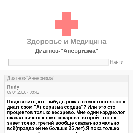
Здоровье и Медицина
Диагноз-"Аневризма"
Найти!
Диагноз-"Аневризма"
Rudy
09.04.2010 - 08:42
Подскажите, кто-нибудь рожал самостоятельно с
диагнозом "Аневризма сердца"? Или это сто
процентов только кесарево. Мне один кардиолог
сказал-ничего кроме кесарева, второй- что не
знает точно, третий вообще сказал-нормально
всё(правда ей не больше 25 лет).Я пока только