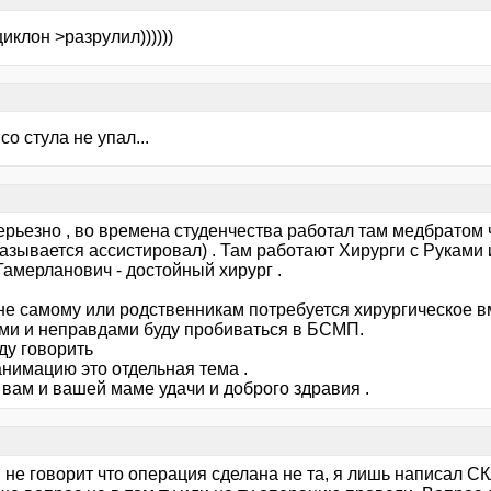
иклон >разрулил))))))
 со стула не упал...
 серьезно , во времена студенчества работал там медбратом 
азывается ассистировал) . Там работают Хирурги с Руками 
Тамерланович - достойный хирург .
не самому или родственникам потребуется хирургическое в
ми и неправдами буду пробиваться в БСМП.
ду говорить
анимацию это отдельная тема .
 вам и вашей маме удачи и доброго здравия .
и не говорит что операция сделана не та, я лишь напи