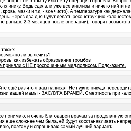
ще вопрос не в том ту или не ту операцию провели. Вопрос
ю клинику. Ведь сделали уже все анализы и ничего найти не
, кровь, мазки и т.д. - все чисто). А температура как держа
день. Через два дня будут делать реконструкцию колоносто
не раньше 2-3 месяцев после операции), говорят возможна 
 также:
!возможно ли вылечить?
кровь, как избежать образование тромбов
е приняли с НЕ просроченным мед.полисом. Подскажите.
те ещё раз что я вам написал. Не нужно никуда переводить
изни вашей мамы - ЗАСЛУГА ВРАЧЕЙ. Смертность при кало
все понимаю, и очень благодарен врачам за проделанную оп
ия еще сложнее чем была, ей будут восстанавливать непре
ваю, поэтому и спрашиваю самый лучший вариант.