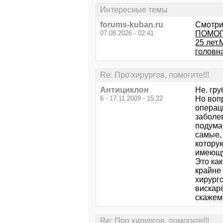
Интересные темы
forums-kuban.ru
Смотри
07.08.2026 - 02:41
ПОМОГИ
25 лет
головн
Re: Про хирургов, помогите!!!
Антициклон
Не. груб
6 - 17.11.2009 - 15:22
Но вопр
операци
заболев
подума
самые, 
котору
имеющу
Это ка
крайне 
хирурго
вискарё
скажем
Re: Про хирургов, помогите!!!