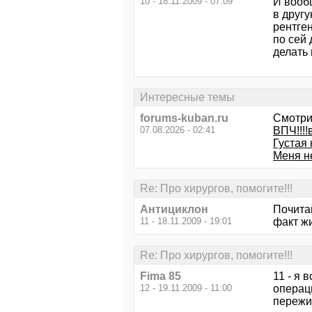
10 - 18.11.2009 - 07:09
И вооб
в другу
рентген
по сей 
делать 
Интересные темы
forums-kuban.ru
Смотри
07.08.2026 - 02:41
ВПЧ!!!
Густая 
Меня н
Re: Про хирургов, помогите!!!
Антициклон
Почитай
11 - 18.11.2009 - 19:01
факт ж
Re: Про хирургов, помогите!!!
Fima 85
11 - я 
12 - 19.11.2009 - 11:00
операц
пережи