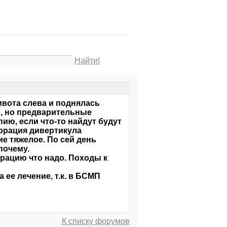
Найти!
живота слева и поднялась
П, но предварительные
пию, если что-то найдут будут
форация дивертикула
е тяжелое. По сей день
почему.
ерацию что надо. Походы к
 ее лечение, т.к. в БСМП
К списку форумов