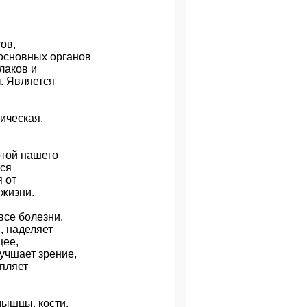
ов,
основных органов
лаков и
. Является
ическая,
той нашего
тся
я от
 жизни.
все болезни.
, наделяет
щее,
учшает зрение,
епляет
ышцы, кости.