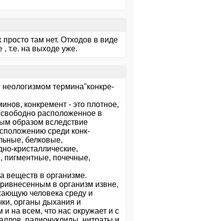
 просто там нет. Отходов в виде
, т.е. на выходе уже.
я неологизмом термина"конкре-
нов, конкремент - это плотное,
о свободно расположенное в
ным образом вследствие
асположению среди конк-
льные, белковые,
дно-кристаллические,
, пигментные, почечные,
 веществ в организме.
привнесенным в организм извне,
жающую человека среду и
чки, органы дыхания и
 и на всем, что нас окружает и с
аллов, радионуклиды, нитраты и