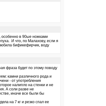
ь, особенно в 90ые ножками
пуха. И что, по Малахову, если я
полюбила бификефирчик, воду
вая фраза будет по этому поводу
уем: камни различного рода и
чени - от употребления
которое налипло на стенки и не
я. А соли разве не
естве, иначе все были бы
ела на 7 кг и резко спал ее