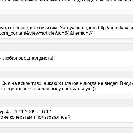
очно не выведете,никаким. Уж лучше водой-
http://agastyavi
com_content&view=article&id=64&Itemid=74
и любая овощная диета!
 был на вскрытиях, никаких шлаков никогда не видел. Види
 специальные чаи или воду специальную ))
ур 4 - 11.11.2009 - 16:17
 оне кочерьгами пользовались ?