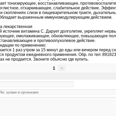
ает тонизирующее, восстанавливающее, противовоспалите
оглистное, отхаркивающее, слабительное действие. Эффек
 и скоплениях слизи в пищеварительном тракте, дыхательн
 Обладает выраженным иммуномодулирующим действием.
а лекарственная
й источник витамина С. Дарует долголетие, укрепляет нерв
рующее, омолаживающее, обновляющее, повышающее поло
станавливающее и противоопухолевое действие.
ндации по применению:
ется 1 раз утром за 15 минут до еды или вечером перед сн
ся продуктом ежедневного применения. Обр. по тел: 89182
ах не продается. Звоните объясню где купить.
1
>