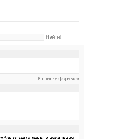
Найти!
К списку форумов
особов отъёма денег у населения