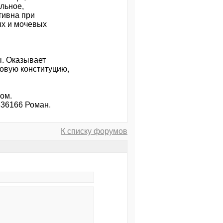
льное,
тивна при
ых и мочевых
ы. Оказывает
вую конституцию,
ом.
336166 Роман.
К списку форумов