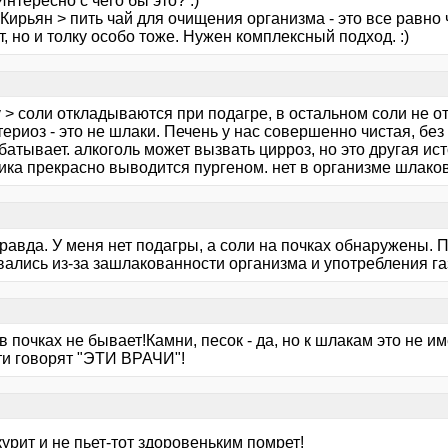
Интересно с чего бы это? :)
Кирьян > пить чай для очищения организма - это все равно
т, но и толку особо тоже. Нужен комплексный подход. :)
 > соли откладываются при подагре, в остальном соли не о
ериоз - это не шлаки. Печень у нас совершенно чистая, без
батывает. алкоголь может вызвать цирроз, но это другая и
ика прекрасно выводится пургеном. нет в организме шлаков
равда. У меня нет подагры, а соли на почках обнаружены. 
вались из-за зашлакованности организма и употребления г
 в почках не бывает!Камни, песок - да, но к шлакам это не и
ти говорят "ЭТИ ВРАЧИ"!
курит и не пьет-тот здоровеньким помрет!