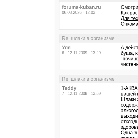
forums-kuban.ru
Смотри
06.08.2026 - 12:03
Как рас
Для тех
Онкома
Re: шлаки в организме
Уля
А дейс
6 - 12.11.2009 - 13:29
буша, ю
"почищу
чистен
Re: шлаки в организме
Teddy
1-АКВА 
7 - 12.11.2009 - 13:59
вашей и
Шлаки э
содерж
алкогол
выходит
отклад
здоров
Одна зн