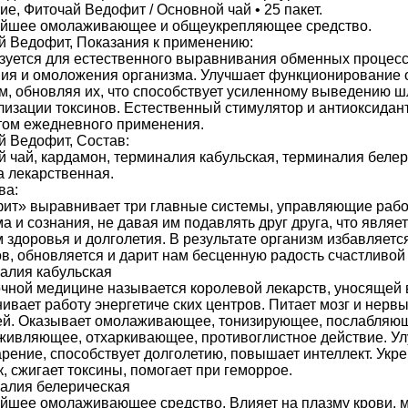
е, Фиточай Ведофит / Основной чай • 25 пакет.
йшее омолаживающее и общеукрепляющее средство.
й Ведофит, Показания к применению:
зуется для естественного выравнивания обменных процесс
ия и омоложения организма. Улучшает функционирование 
ем, обновляя их, что способствует усиленному выведению ш
лизации токсинов. Естественный стимулятор и антиоксидант
том ежедневного применения.
й Ведофит, Состав:
й чай, кардамон, терминалия кабульская, терминалия белер
а лекарственная.
ва:
ит» выравнивает три главные системы, управляющие рабо
ма и сознания, не давая им подавлять друг друга, что являе
 здоровья и долголетия. В результате организм избавляетс
ов, обновляется и дарит нам бесценную радость счастливой
алия кабульская
очной медицине называется королевой лекарств, уносящей 
вает работу энергетиче ских центров. Питает мозг и нервы
ей. Оказывает омолаживающее, тонизирующее, послабляю
живляющее, отхаркивающее, противоглистное действие. Ул
рение, способствует долголетию, повышает интеллект. Укр
, сжигает токсины, помогает при геморрое.
алия белерическая
йшее омолаживающее средство. Влияет на плазму крови, м