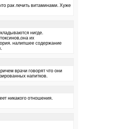
 что рак лечить витаминами. Хуже
ткладываются нигде.
 токсинов,она их
стория. налипшее содержание
.
Причем врачи говорят что они
азированных напитков.
меет никакого отношения.