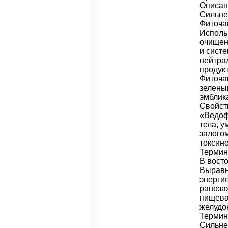
Описани
Сильне
Фиточа
Исполь
очищен
и сист
нейтра
продук
Фиточа
зелены
эмблик
Свойст
«Ведоф
тела, у
залогом
токсин
Термин
В вост
Выравни
энерги
раноза
пищева
желудок
Термин
Сильне