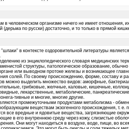
м в человеческом организме ничего не имеет отношения, их
 (дерьма по русски) достаточно, и то только в прямой кишке 
 "шлаки" в контексте оздоровительной литературы являетс
.
еделению из энциклопедического словаря медицинских терми
каменистой структуры, патологическое образование, обычн
органе или выводном протоке железы и возникающее глав
ния солей. По своему происхождению, форме, составу и р
ов можно выделить множество видов: аморфные, бактериа
ительные, грибковые, желчные, каловые, кишечные, коллои
овидные, лекарственные, метаболические, панкреатические
онега-тивные и многие, многие другие.
вляются промежуточными продуктами метаболизма - обмена
ообразующим веществам экзогенного происхождения, т. е. 
тся все вредные и ядовитые вещества, загрязняющие окру
ющие в его внутреннюю среду через кожу, слизистые оболо
ения. Они могут находиться в воздухе, воде, пище, во всем
 соприкасаемся. Это могут быть окислы и соли тяжелых мет