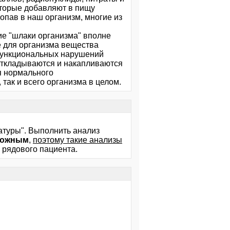
оторые добавляют в пищу
Попав в наш организм, многие из
ие "шлаки организма" вполне
е для организма вещества
 функциональных нарушений
откладываются и накапливаются
ля нормального
так и всего организма в целом.
ратуры". Выполнить анализ
можным
,
поэтому такие анализы
 рядового пациента.