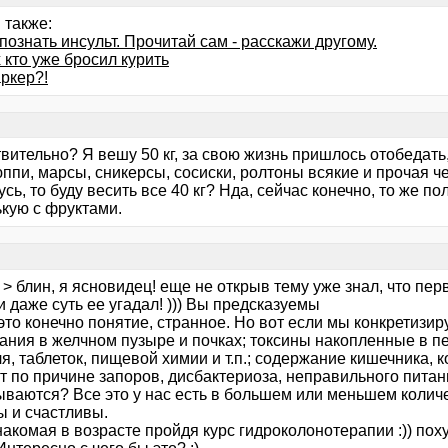
 также:
познать инсульт. Прочитай сам - расскажи другому.
 кто уже бросил курить
ркер?!
твительно? Я вешу 50 кг, за свою жизнь пришлось отобедат
ппи, марсы, сникерсы, сосиски, ролтоны всякие и прочая че
сь, то буду весить все 40 кг? Нда, сейчас конечно, то же 
ькую с фруктами.
> блин, я ясновидец! еще не открыв тему уже знал, что пер
 даже суть ее угадал! ))) Вы предсказуемы
то конечно понятие, странное. Но вот если мы конкретизир
ания в желчном пузыре и почках; токсины накопленные в пе
я, таблеток, пищевой химии и т.п.; содержание кишечника, 
 по причине запоров, дисбактериоза, неправильного питани
ываются? Все это у нас есть в большем или меньшем колич
ы и счастливы.
акомая в возрасте пройдя курс гидроколонотерапии :)) похуд