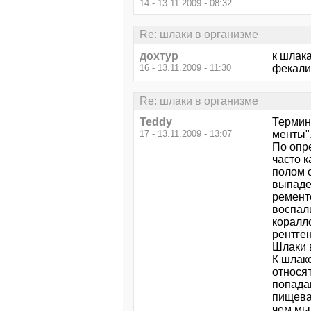
14 - 13.11.2009 - 08:32
Re: шлаки в организме
дохтур
к шлака
16 - 13.11.2009 - 11:30
фекалий
Re: шлаки в организме
Teddy
Термин
17 - 13.11.2009 - 13:07
менты"
По опр
часто 
полом 
выпаде
ремент
воспал
коралл
рентген
Шлаки 
К шлак
относя
попада
пищевар
чем мы