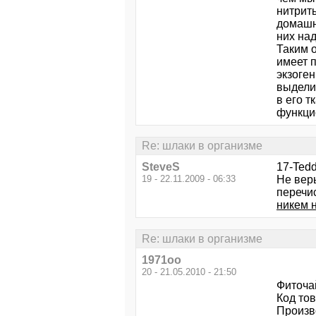
нитрит
домашне
них над
Таким 
имеет 
экзоге
выдели
в его т
функцио
Re: шлаки в организме
SteveS
17-Tedd
19 - 22.11.2009 - 06:33
Не вер
перечи
никем 
Re: шлаки в организме
1971oo
20 - 21.05.2010 - 21:50
Фиточай
Код то
Произв