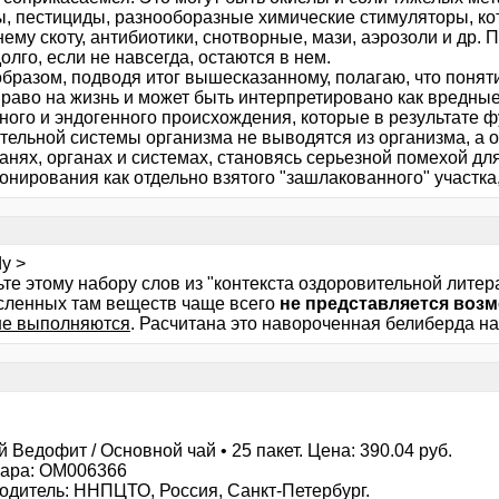
ы, пестициды, разнооборазные химические стимуляторы, к
му скоту, антибиотики, снотворные, мази, аэрозоли и др. 
олго, если не навсегда, остаются в нем.
образом, подводя итог вышесказанному, полагаю, что понят
право на жизнь и может быть интерпретировано как вредны
нного и эндогенного происхождения, которые в результате
тельной системы организма не выводятся из организма, а 
канях, органах и системах, становясь серьезной помехой д
нирования как отдельно взятого "зашлакованного" участка, 
y >
ьте этому набору слов из "контекста оздоровительной лите
сленных там веществ чаще всего
не представляется воз
не выполняются
. Расчитана это навороченная белиберда на
 Ведофит / Основной чай • 25 пакет. Цена: 390.04 руб.
вара: OM006366
одитель: ННПЦТО, Россия, Санкт-Петербург.