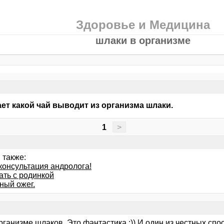
Здоровье и Медицина
шлаки в организме
ает какой чай выводит из организма шлаки.
1
>
 также:
консультация андролога!
ать с родинкой
ный ожег.
рганизме шлаков. Это фантастика :)) И один из честных сп