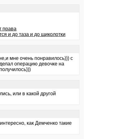
т права
тся и до таза и до щиколотки
е,и мне очень понравилось))) с
сделал операцию девочке на
получилось)))
ись, или в какой другой
 интересно, как Демченко такие