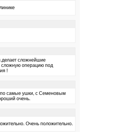
клинике
я.делает сложнейшие
л сложную операцию под
ия !
 по самые ушки, с Семеновым
хороший очень.
оложительно. Очень положительно.