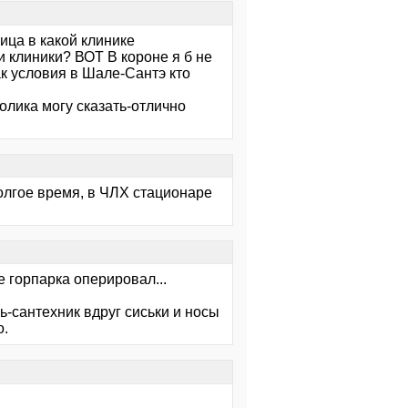
ица в какой клинике
и клиники? ВОТ В короне я б не
ак условия в Шале-Сантэ кто
олика могу сказать-отлично
олгое время, в ЧЛХ стационаре
е горпарка оперировал...
ь-сантехник вдруг сиськи и носы
о.