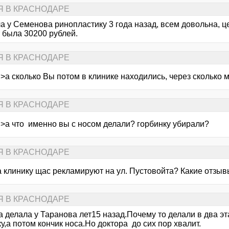
Я В КРАСНОДАРЕ
а у Семенова ринопластику 3 года назад, всем довольна, ц
 была 30200 рублей.
Я В КРАСНОДАРЕ
 >а сколько Вы потом в клинике находились, через сколько
Я В КРАСНОДАРЕ
i >а что именно вы с носом делали? горбинку убирали?
Я В КРАСНОДАРЕ
за клинику щас рекламируют на ул. Пустовойта? Какие отзы
Я В КРАСНОДАРЕ
а делала у Таранова лет15 назад.Почему то делали в два э
у,а потом кончик носа.Но доктора до сих пор хвалит.