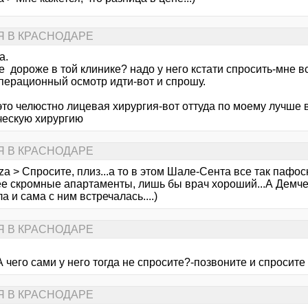
Я В КРАСНОДАРЕ
а.
 дороже в той клинике? надо у него кстати спросить-мне в
перационный осмотр идти-вот и спрошу.
то челюстно лицевая хирургия-вот оттуда по моему лучше в
ческую хирургию
Я В КРАСНОДАРЕ
iza > Спросите, плиз...а то в этом Шале-Сента все так пафос
ее скромные апартаменты, лишь бы врач хороший...А Демчен
 и сама с ним встречалась....)
Я В КРАСНОДАРЕ
 чего сами у него тогда не спросите?-позвоните и спросите
Я В КРАСНОДАРЕ