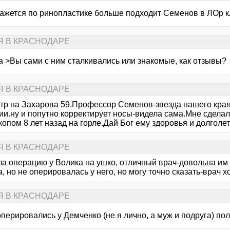
кажется по ринопластике больше подходит Семенов в ЛОр 
Я В КРАСНОДАРЕ
za >Вы сами с ним сталкивались или знакомые, как отзывы?
Я В КРАСНОДАРЕ
тр на Захарова 59.Профессор Семенов-звезда нашего кра
ии.ну и попутно корректирует носы-видела сама.Мне сдела
опом 8 лет назад на горле.Дай Бог ему здоровья и долголет
Я В КРАСНОДАРЕ
ла операцию у Волика на ушко, отличный врач-довольна им
, но не оперировалась у него, но могу точно сказать-врач 
Я В КРАСНОДАРЕ
оперировались у Демченко (не я лично, а муж и подруга) п