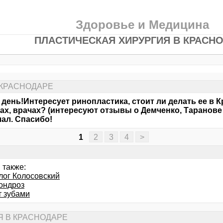
Здоровье и Медицина
ПЛАСТИЧЕСКАЯ ХИРУРГИЯ В КРАСН
 КРАСНОДАРЕ
день!Интересует ринопластика, стоит ли делать ее в К
ах, врачах? (интересуют отзывы о Демченко, Таранове
лал. Спасибо!
1
2
3
4
>
 также:
лог Колосовский
ондроз
т зубами
Я В КРАСНОДАРЕ