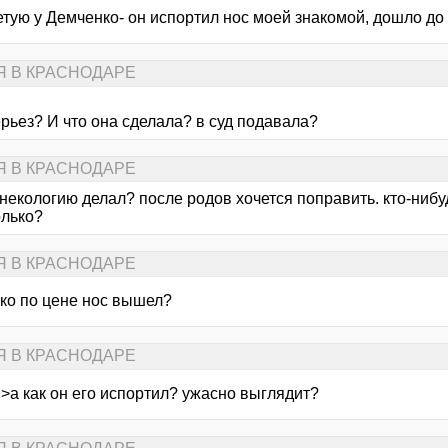
етую у Демченко- он испортил нос моей знакомой, дошло до
Я В КРАСНОДАРЕ
рьез? И что она сделала? в суд подавала?
Я В КРАСНОДАРЕ
инекологию делал? после родов хочется поправить. кто-нибу
олько?
Я В КРАСНОДАРЕ
ько по цене нос вышел?
Я В КРАСНОДАРЕ
 >а как он его испортил? ужасно выглядит?