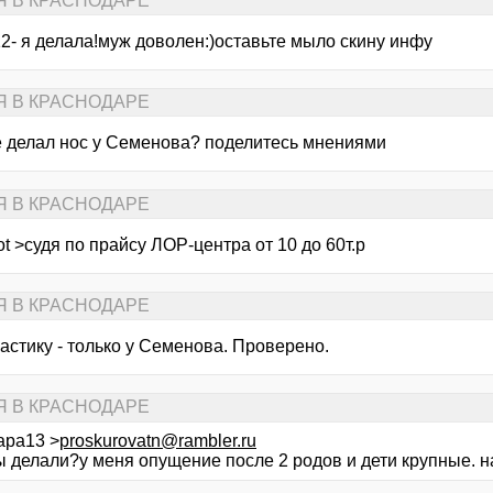
Я В КРАСНОДАРЕ
12- я делала!муж доволен:)оставьте мыло скину инфу
Я В КРАСНОДАРЕ
е делал нос у Семенова? поделитесь мнениями
Я В КРАСНОДАРЕ
ot >судя по прайсу ЛОР-центра от 10 до 60т.р
Я В КРАСНОДАРЕ
астику - только у Семенова. Проверено.
Я В КРАСНОДАРЕ
ара13 >
proskurovatn@rambler.ru
ы делали?у меня опущение после 2 родов и дети крупные. на