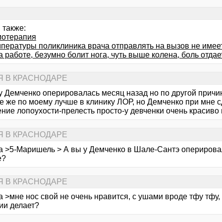
 также:
мотерапия
мпературы поликлиника врача отправлять на вызов не имее
 работе, безумно болит нога, чуть выше колена, боль отдае
Я В КРАСНОДАРЕ
у Демченко оперировалась месяц назад но по другой причин
е же по моему лучше в клинику ЛОР, но Демченко при мне 
ние лопоухости-прелесть просто-у девченки очень красиво 
Я В КРАСНОДАРЕ
za >5-Маришель > А вы у Демченко в Шале-Сантэ оперировал
е?
Я В КРАСНОДАРЕ
za >мне нос свой не очень нравится, с ушами вроде тфу тфу,
ии делает?