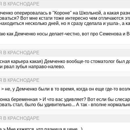
Я В КРАСНОДАРЕ
ченко оперировалась в "Короне" на Школьной, а какая разн
оваться? Вот мне кстати тоже интересно чем отличаются эт
находиться несколько дней, но я сразу сделала и ушла-, а к
аю как Демченко носы делает-честно, вот про Семенова и В
Я В КРАСНОДАРЕ
сная карьера какая) Демченко вообще-то стоматолог был д
и рвал зубья направо-налево.
Я В КРАСНОДАРЕ
 > не, у Демченко были в то время, когда он еще где-то возл
онка беременная > И что вас удивляет? Вот если бы слесар
вать стал, было бы удивительно... А так - вполне нормальн
Я В КРАСНОДАРЕ
za > Мне кажется, что разница в цене...)