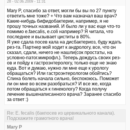
28 - 02.06.2009 - 11:31
Mary P, спасибо за ответ, могли бы вы по 27 пункту
ответить мне тоже? + Что вам назначал ваш врач?
Какие-нибудь бифидобактерии, например, я не
прошу точных названий. И было ли у вас еще что-то
помимо e.faecalis, e.coli например? Я читала, что
последнее и вызывает циститы в 80%.
Я уже сдала посев кала на дисбактериоз, буду ждать
рез-та. Партнер мой ходит к андрологу, все, что он
сказал, сдали, ничего не нашли(сок простаты, на
условно-патог.микрофл.). Теперь дождусь своих рез-
ов и пойду к гастроэнтерологу, только еще не знаю
куда. Вот и думаю, нужно ли мне еще к урологу
обращаться? Или гастроэнтерологом обойтись?
Спина болеть начала сильно, беспокоюсь. Поможет
ли он мне во всем разобраться? И все же, когда
потом обращаться к гинекологу? Когда получу
лечение вышенаписанного врача? Заранее спасибо
за ответ :)
Re: E. fecalis (бакпосев из цервикального канала).
Подскажите грамотного врача!
Mary P