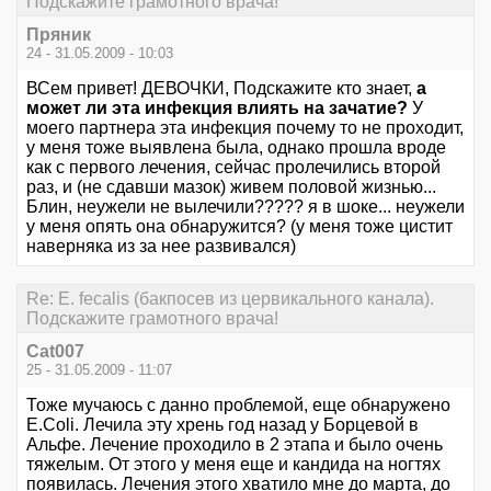
Подскажите грамотного врача!
Пряник
24 - 31.05.2009 - 10:03
ВСем привет! ДЕВОЧКИ, Подскажите кто знает,
а
может ли эта инфекция влиять на зачатие?
У
моего партнера эта инфекция почему то не проходит,
у меня тоже выявлена была, однако прошла вроде
как с первого лечения, сейчас пролечились второй
раз, и (не сдавши мазок) живем половой жизнью...
Блин, неужели не вылечили????? я в шоке... неужели
у меня опять она обнаружится? (у меня тоже цистит
наверняка из за нее развивался)
Re: E. fecalis (бакпосев из цервикального канала).
Подскажите грамотного врача!
Cat007
25 - 31.05.2009 - 11:07
Тоже мучаюсь с данно проблемой, еще обнаружено
E.Coli. Лечила эту хрень год назад у Борцевой в
Альфе. Лечение проходило в 2 этапа и было очень
тяжелым. От этого у меня еще и кандида на ногтях
появилась. Лечения этого хватило мне до марта, до