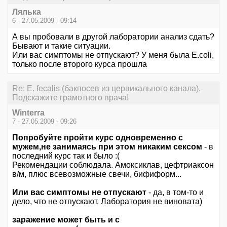
Лялька
6 - 27.05.2009 - 09:14
А вы пробовали в другой лаборатории анализ сдать?
Бывают и такие ситуации.
Или вас симптомы не отпускают? У меня была E.coli,
только после второго курса прошла
Re: E. fecalis (бакпосев из цервикального канала).
Подскажите грамотного врача!
Winterra
7 - 27.05.2009 - 09:26
Попробуйте пройти курс одновременно с
мужем,не занимаясь при этом никаким сексом
- в
последний курс так и было :(
Рекомендации соблюдала. Амоксиклав, цефтриаксон
в/м, плюс всевозможные свечи, бифиформ...
Или вас симптомы не отпускают
- да, в том-то и
дело, что не отпускают. Лаборатория не виновата)
заражение может быть и с