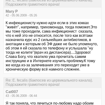
Re: E. fecalis (бакпосев из цервикального канала).
Подскажите грамотного врача!
Mary P
42 - 05.06.2009 - 05:26
К инфекционисту нужно идти если в этих кокках
"живёт", например, трихомонада, тогда поможет.Это
мы тоже проходили, сама инфикционист сказала,
что к ней это не относится, после того как всётаки
назначила курс из 2 сильнейших антибиотиков, в
анотации к которым об ЭФ даже не было упомянуто,
об этом я ей сказала по телефону и услышала "ну
тогда не колите"(врач из диспансера)....Здорово!
Слава Богу, что хватило ума прочитать самим
инструкцию и в Интернете изучить проблему.К тому
же когда из-за залечивания это переходит уже в
хроническую форму всё намного сложнее.
Re: E. fecalis (бакпосев из цервикального канала).
Подскажите грамотного врача!
Cat007
43 - 05.06.2009 - 06:44
Я так поняла, что лечиться по-любому надо обоим