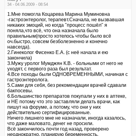
34 - 04.06.2009 - 08:54
1.Мне помогла Коцарева Марина Муминовна
-гастроэнтеролог, терапевт.Сначала, не вызвавшая
никаких эмоций, но когда "процесс пошёл" я
поняла,что всё, что она назначала было
правильным(просто хотелось чтобы было всё
оч.быстро, совсем безболезненно и конечно
навсегда).
2.Гинеколог Фисенко Е.А. (с неё начала и ею
закончила)
3.Мужу уролог Мумджян К.В. - больными от него не
уходят, с первого раза был результат.
4.Все походы были ОДНОВРЕМЕННЫМИ, начиная с
гастроэнтеролога.
5.Сами для себя, без рекомендации врачей сдавали
бакпосевы.
6.Большинство препаратов покупали у них в аптеке,
и НЕ потому что это заставляли делать врачи, как
пишут на форуме, а потому, что они у них
действительно сертифицированные.
Ничего лишнего мне не назначали, иногда казалось,
что даже маловато, денег не просили.
Всё закончилось почти год назад, проверено
неоднократно, планирую беременность.