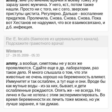
ammy
, мне (по мнению врачей и моему тоже) эту
заразу занес мужчина. У него, кст., потом также
нашли. Просто ни с того, ни с сего, зверские
приступы цистита. Регулярно. Дальше - воспаление
придатков. Пролечила. Снова. Снова. Снова. Пока
вот Хестанов не надоумил, что все взаимосвязано, и
д.б. инфекция.
Re: E. fecalis (бакпосев из цервикального канала).
Подскажите грамотного врача!
Winterra
17 - 29.05.2009 - 05:33
ammy
, а вообще, симптомы не у всех же
проявляются. Сдайте еще в др. лаборатории, раз
такое дело. Я много слышала о том, что эти
животные не очень хорошо на беременность влияют.
Иммунитет и так ослаблен, а тут еще и они. Вроде бы
как мутные воды - из-за них, бывает, и дети
ослабленные рождаются. Опять же - не всегда. Но
лично я бы не хотела с этим экспериментировать. Во
время беременности их лечить тоже можно, но уж
лучше заранее, я так думаю.