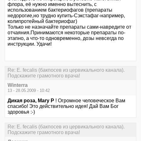
флора, её нужно именно вытеснить, с
использованием бактериофагов (препараты
недорогие,но трудно купить-Сэкстафаг-например,
колипротейный бактериофаг)
Только не назначайте препараты сами-навредите от
отчаяния.Принимаются некоторые препараты по-
этапно, а что-то одновременно, дозы невсегда по
инструкции. Удачи!
Re: E. fecalis (бакпосев из цервикального канала).
Подскажите грамотного врача!
Winterra
13 - 28.05.2009 - 10:42
Дикая роза, Mary P
! Огромное человеческое Вам
спасибо! Это действительно идея! Дай Вам Бог
здоровья :-)
Re: E. fecalis (бакпосев из цервикального канала).
Подскажите грамотного врача!