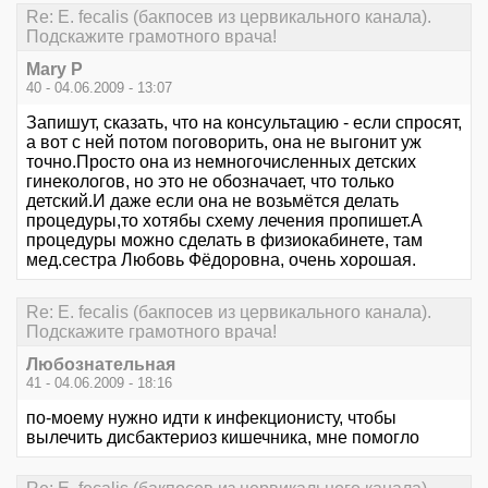
Re: E. fecalis (бакпосев из цервикального канала).
Подскажите грамотного врача!
Mary P
40 - 04.06.2009 - 13:07
Запишут, сказать, что на консультацию - если спросят,
а вот с ней потом поговорить, она не выгонит уж
точно.Просто она из немногочисленных детских
гинекологов, но это не обозначает, что только
детский.И даже если она не возьмётся делать
процедуры,то хотябы схему лечения пропишет.А
процедуры можно сделать в физиокабинете, там
мед.сестра Любовь Фёдоровна, очень хорошая.
Re: E. fecalis (бакпосев из цервикального канала).
Подскажите грамотного врача!
Любознательная
41 - 04.06.2009 - 18:16
по-моему нужно идти к инфекционисту, чтобы
вылечить дисбактериоз кишечника, мне помогло