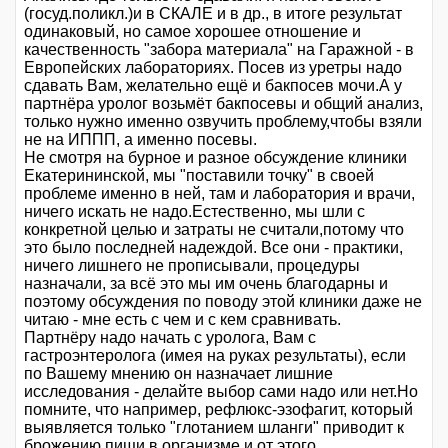
(госуд.поликл.)и в СКАЛЕ и в др., в итоге результат
одинаковый, но самое хорошее отношение и
качественность "забора материала" на Гаражной - в
Европейских лабораториях. Посев из уретры надо
сдавать Вам, желательно ещё и бакпосев мочи.А у
партнёра уролог возьмёт бакпосевы и общий анализ,
только нужно именно озвучить проблему,чтобы взяли
не на ИППП, а именно посевы.
Не смотря на бурное и разное обсуждение клиники
Екатерининской, мы "поставили точку" в своей
проблеме именно в ней, там и лаборатория и врачи,
ничего искать не надо.Естественно, мы шли с
конкретной целью и затраты не считали,потому что
это было последней надеждой. Все они - практики,
ничего лишнего не прописывали, процедуры
назначали, за всё это мы им очень благодарны и
поэтому обсуждения по поводу этой клиники даже не
читаю - мне есть с чем и с кем сравнивать.
Партнёру надо начать с уролога, Вам с
гастроэнтеролога (имея на руках результаты), если
по Вашему мнению он назначает лишние
исследования - делайте выбор сами надо или нет.Но
помните, что например, рефлюкс-эзофагит, который
выявляется только "глотанием шланги" приводит к
брожению пищи в организме и от этого