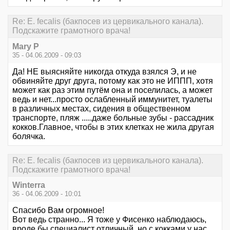
Re: E. fecalis (бакпосев из цервикального канала).
Подскажите грамотного врача!
Mary P
35 - 04.06.2009 - 09:03
Да! НЕ выясняйте никогда откуда взялся Э, и не
обвиняйте друг друга, потому как это не ИППП, хотя
может как раз этим путём она и поселилась, а может
ведь и нет...просто ослабленный иммунитет, туалеты
в различных местах, сидения в общественном
транспорте, пляж .....даже больные зубы - рассадник
кокков.Главное, чтобы в этих клетках не жила другая
болячка.
Re: E. fecalis (бакпосев из цервикального канала).
Подскажите грамотного врача!
Winterra
36 - 04.06.2009 - 10:01
Спасибо Вам огромное!
Вот ведь странно... Я тоже у Фисенко наблюдаюсь,
вроде бы специалист отличный, но с кокками у нас