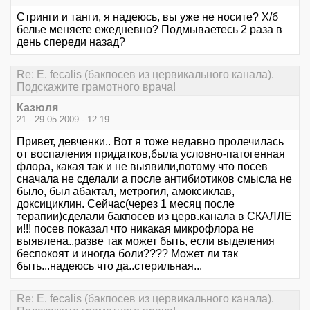
Стринги и танги, я надеюсь, вы уже не носите? Х/б
белье меняете ежедневно? Подмываетесь 2 раза в
день спереди назад?
Re: E. fecalis (бакпосев из цервикального канала).
Подскажите грамотного врача!
Казюля
21 - 29.05.2009 - 12:19
Привет, девченки.. Вот я тоже недавно пролечилась
от воспаления придатков,была условно-патогенная
флора, какая так и не выявили,потому что посев
сначала не сделали а после антибиотиков смысла не
было, был абактал, метрогил, амоксиклав,
доксициклин. Сейчас(через 1 месяц после
терапии)сделали бакпосев из церв.канала в СКАЛЛЕ
и!!! посев показал что никакая микрофлора не
выявлена..разве так может быть, если выделения
беспокоят и иногда боли???? Может ли так
быть...надеюсь что да..стерильная...
Re: E. fecalis (бакпосев из цервикального канала).