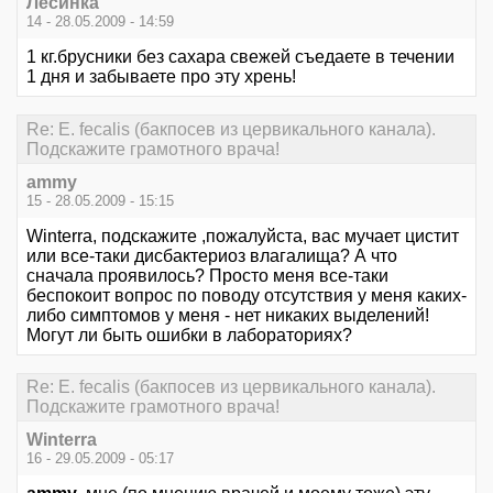
Лесинка
14 - 28.05.2009 - 14:59
1 кг.брусники без сахара свежей съедаете в течении
1 дня и забываете про эту хрень!
Re: E. fecalis (бакпосев из цервикального канала).
Подскажите грамотного врача!
ammy
15 - 28.05.2009 - 15:15
Winterra, подскажите ,пожалуйста, вас мучает цистит
или все-таки дисбактериоз влагалища? А что
сначала проявилось? Просто меня все-таки
беспокоит вопрос по поводу отсутствия у меня каких-
либо симптомов у меня - нет никаких выделений!
Могут ли быть ошибки в лабораториях?
Re: E. fecalis (бакпосев из цервикального канала).
Подскажите грамотного врача!
Winterra
16 - 29.05.2009 - 05:17