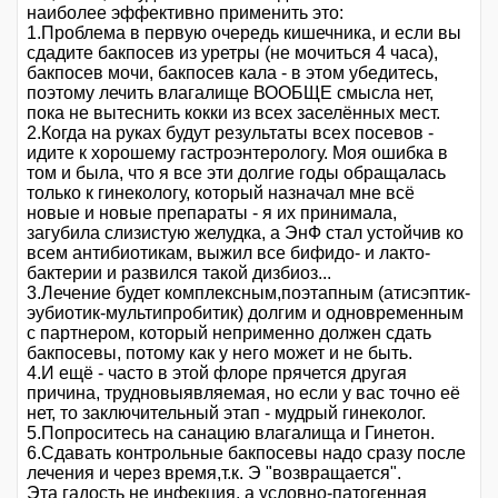
наиболее эффективно применить это:
1.Проблема в первую очередь кишечника, и если вы
сдадите бакпосев из уретры (не мочиться 4 часа),
бакпосев мочи, бакпосев кала - в этом убедитесь,
поэтому лечить влагалище ВООБЩЕ смысла нет,
пока не вытеснить кокки из всех заселённых мест.
2.Когда на руках будут результаты всех посевов -
идите к хорошему гастроэнтерологу. Моя ошибка в
том и была, что я все эти долгие годы обращалась
только к гинекологу, который назначал мне всё
новые и новые препараты - я их принимала,
загубила слизистую желудка, а ЭнФ стал устойчив ко
всем антибиотикам, выжил все бифидо- и лакто-
бактерии и развился такой дизбиоз...
3.Лечение будет комплексным,поэтапным (атисэптик-
эубиотик-мультипробитик) долгим и одновременным
с партнером, который неприменно должен сдать
бакпосевы, потому как у него может и не быть.
4.И ещё - часто в этой флоре прячется другая
причина, трудновыявляемая, но если у вас точно её
нет, то заключительный этап - мудрый гинеколог.
5.Попроситесь на санацию влагалища и Гинетон.
6.Сдавать контрольные бакпосевы надо сразу после
лечения и через время,т.к. Э "возвращается".
Эта гадость не инфекция, а условно-патогенная