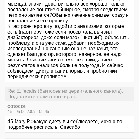
месяца), значит действительно всё хорошо.Только
воспаление понятие обширное, смотря следствием
чего оно является?Обычно лечение снимает сразу и
воспаление и его причину.
К гастроэнтерологу подойти с анализами, которые
есть (партнеру тоже если посев кала выявил
дизбактериоз, даже если мазок "чистый"), объяснить
проблему, а она уже сама добавит необходимых
исследований, но санацию она не назначит, это
сделает Ваш доктор, которого, наверное, не надо
менять. Лечение заняло вместе с ожиданием
результатов анализов больше полугода. И сейчас
соблюдаем диету, и санит.нормы, и пробиотики
периодически пропиваем.
Re: E. fecalis (бакпосев из цервикального канала).
Подскажите грамотного врача!
cotocot
46 - 05.06.2009 - 08:46
45-Mary P >какую диету вы соблюдаете, можно по
подробнее расписать. Спасибо