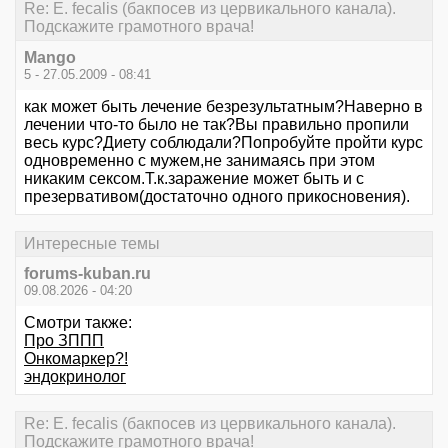
Re: E. fecalis (бакпосев из цервикального канала).
Подскажите грамотного врача!
Mango
5 - 27.05.2009 - 08:41
как может быть лечение безрезультатным?Наверно в
лечении что-то было не так?Вы правильно пропили
весь курс?Диету соблюдали?Попробуйте пройти курс
одновременно с мужем,не занимаясь при этом
никаким сексом.Т.к.заражение может быть и с
презервативом(достаточно одного прикосновения).
Интересные темы
forums-kuban.ru
09.08.2026 - 04:20
Смотри также:
Про ЗППП
Онкомаркер?!
эндокринолог
Re: E. fecalis (бакпосев из цервикального канала).
Подскажите грамотного врача!