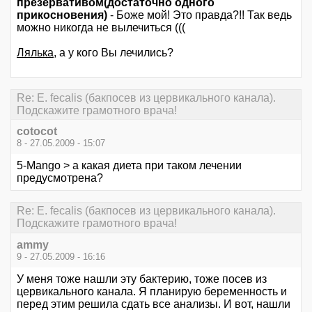
презервативом(достаточно одного
прикосновения)
- Боже мой! Это правда?!! Так ведь
можно никогда не вылечиться (((
Лялька,
а у кого Вы лечились?
Re: E. fecalis (бакпосев из цервикального канала).
Подскажите грамотного врача!
cotocot
8 - 27.05.2009 - 15:07
5-Mango > а какая диета при таком лечении
предусмотрена?
Re: E. fecalis (бакпосев из цервикального канала).
Подскажите грамотного врача!
ammy
9 - 27.05.2009 - 16:16
У меня тоже нашли эту бактерию, тоже посев из
цервикального канала. Я планирую беременность и
перед этим решила сдать все анализы. И вот, нашли