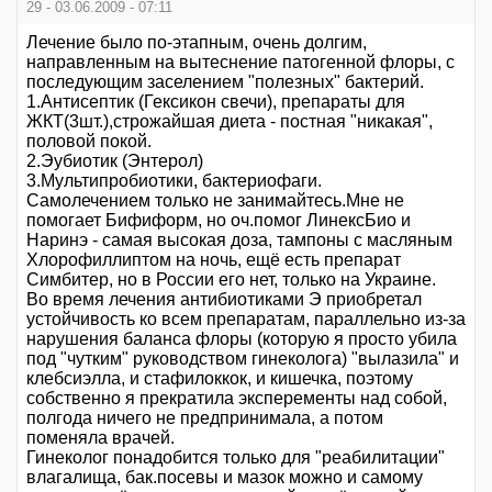
29 - 03.06.2009 - 07:11
Лечение было по-этапным, очень долгим,
направленным на вытеснение патогенной флоры, с
последующим заселением "полезных" бактерий.
1.Антисептик (Гексикон свечи), препараты для
ЖКТ(3шт.),строжайшая диета - постная "никакая",
половой покой.
2.Эубиотик (Энтерол)
3.Мультипробиотики, бактериофаги.
Самолечением только не занимайтесь.Мне не
помогает Бифиформ, но оч.помог ЛинексБио и
Наринэ - самая высокая доза, тампоны с масляным
Хлорофиллиптом на ночь, ещё есть препарат
Симбитер, но в России его нет, только на Украине.
Во время лечения антибиотиками Э приобретал
устойчивость ко всем препаратам, параллельно из-за
нарушения баланса флоры (которую я просто убила
под "чутким" руководством гинеколога) "вылазила" и
клебсиэлла, и стафилоккок, и кишечка, поэтому
собственно я прекратила эксперементы над собой,
полгода ничего не предпринимала, а потом
поменяла врачей.
Гинеколог понадобится только для "реабилитации"
влагалища, бак.посевы и мазок можно и самому