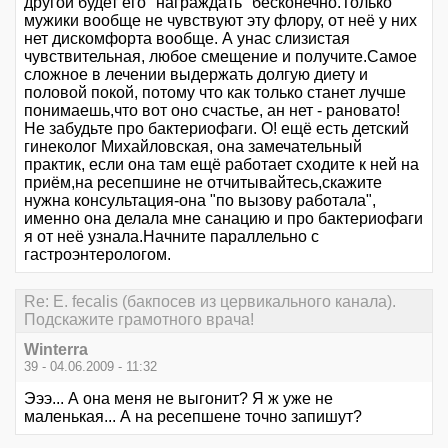
другой будет его "награждать" бесконечно.Только
мужики вообще не чувствуют эту флору, от неё у них
нет дискомфорта вообще. А унас слизистая
чувствительная, любое смещение и получите.Самое
сложное в лечении выдержать долгую диету и
половой покой, потому что как только станет лучше
понимаешь,что вот оно счастье, ан нет - рановато!
Не забудьте про бактериофаги. О! ещё есть детский
гинеколог Михайловская, она замечательный
практик, если она там ещё работает сходите к ней на
приём,на ресепшине не отчитывайтесь,скажите
нужна консультация-она "по вызову работала",
именно она делала мне санацию и про бактериофаги
я от неё узнала.Начните параллельно с
гастроэнтерологом.
Re: E. fecalis (бакпосев из цервикального канала).
Подскажите грамотного врача!
Winterra
39 - 04.06.2009 - 11:32
Эээ... А она меня не выгонит? Я ж уже не
маленькая... А на ресепшене точно запишут?