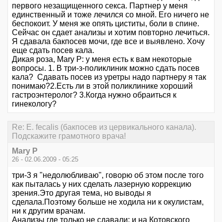
первого незащищенного секса. Партнер у меня
единственный и тоже лечился со мной. Его ничего не
беспокоит. У меня же опять циститы, боли в спине.
Сейчас он сдает анализы и хотим повторно лечиться.
Я сдавала бакпосев мочи, где все и выявлено. Хочу
еще сдать посев кала.
Дикая роза, Mary P: у меня есть к вам некоторые
вопросы. 1. В три-з-поликлиник можно сдать посев
кала? Сдавать посев из уретры надо партнеру я так
понимаю?2.Есть ли в этой поликлинике хороший
гастроэнтеролог? 3.Когда нужно обраиться к
гинекологу?
Re: E. fecalis (бакпосев из цервикального канала).
Подскажите грамотного врача!
Mary P
26 - 02.06.2009 - 05:25
три-3 я "недолюбливаю", говорю об этом после того
как пыталась у них сделать лазерную коррекцию
зрения.Это другая тема, но выводы я
сделала.Поэтому больше не ходила ни к окулистам,
ни к другим врачам.
Анализы где только не сдавали: и на Котовского