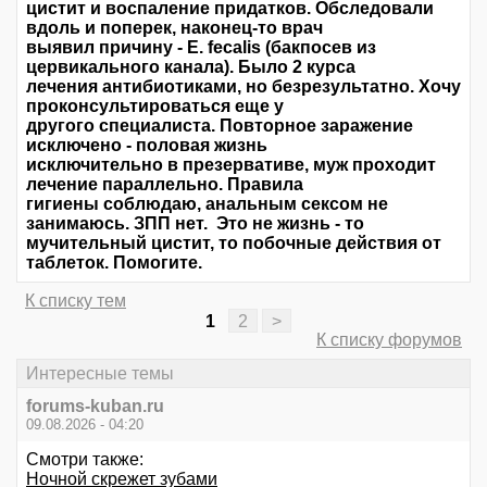
цистит и воспаление придатков. Обследовали
вдоль и поперек, наконец-то врач
выявил причину - E. fecalis (бакпосев из
цервикального канала). Было 2 курса
лечения антибиотиками, но безрезультатно. Хочу
проконсультироваться еще у
другого специалиста. Повторное заражение
исключено - половая жизнь
исключительно в презервативе, муж проходит
лечение параллельно. Правила
гигиены соблюдаю, анальным сексом не
занимаюсь. ЗПП нет. Это не жизнь - то
мучительный цистит, то побочные действия от
таблеток. Помогите.
К списку тем
1
2
>
К списку форумов
Интересные темы
forums-kuban.ru
09.08.2026 - 04:20
Смотри также:
Ночной скрежет зубами