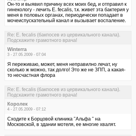
Он-то и выявил причину всех моих бед, и отправил к
гинекологу - лечить E. fecalis, т.к. живет эта бактерия у
меня в половых органах, периодически попадает в
мочеиспускательный канал и вызывает воспаление.
Re: E. fecalis (бакпосев из цервикального канала).
Подскажите грамотного врача!
Winterra
3 - 27.05.2009 - 07:04
Я переживаю, может, меня неправилно лечат, ну
сколько ж можно, так долго! Это же не ЗПП, а какая-
то несчастная флора
Re: E. fecalis (бакпосев из цервикального канала).
Подскажите грамотного врача!
Королек
4 - 27.05.2009 - 07:12
Сходите к Борцовой клиника "Альфа " на
Московской, в здании мотеля, ее многие хвалят.