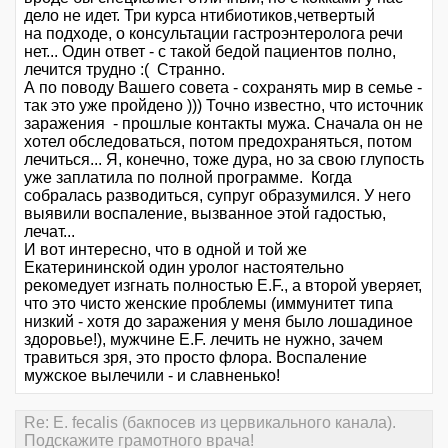
дело не идет. Три курса нтибиотиков,четвертый
на подходе, о консультации гастроэнтеролога речи
нет... Один ответ - с такой бедой пациентов полно,
лечится трудно :( Странно.
А по поводу Вашего совета - сохранять мир в семье -
так это уже пройдено ))) Точно известно, что источник
заражения - прошлые контакты мужа. Сначала он не
хотел обследоваться, потом предохраняться, потом
лечиться... Я, конечно, тоже дура, но за свою глупость
уже заплатила по полной программе. Когда
собралась разводиться, супруг образумился. У него
выявили воспаление, вызванное этой гадостью,
лечат...
И вот интересно, что в одной и той же
Екатерининской один уролог настоятельно
рекомедует изгнать полностью E.F., а второй уверяет,
что это чисто женские проблемы (иммунитет типа
низкий - хотя до заражения у меня было лошадиное
здоровье!), мужчине E.F. лечить не нужно, зачем
травиться зря, это просто флора. Воспаление
мужское вылечили - и славненько!
Re: E. fecalis (бакпосев из цервикального канала).
Подскажите грамотного врача!