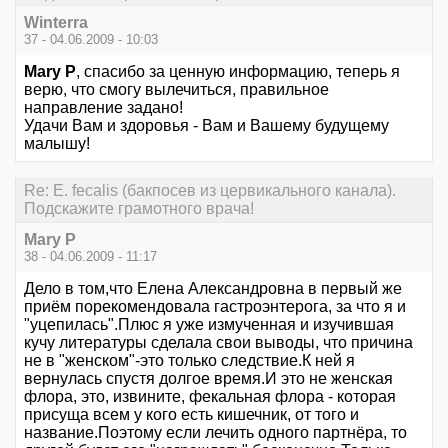
Winterra
37 - 04.06.2009 - 10:03
Mary P
, спасибо за ценную информацию, теперь я
верю, что смогу вылечиться, правильное
направление задано!
Удачи Вам и здоровья - Вам и Вашему будущему
малышу!
Re: E. fecalis (бакпосев из цервикального канала).
Подскажите грамотного врача!
Mary P
38 - 04.06.2009 - 11:17
Дело в том,что Елена Александровна в первый же
приём порекомендовала гастроэнтерога, за что я и
"уцепилась".Плюс я уже измученная и изучившая
кучу литературы сделала свои выводы, что причина
не в "женском"-это только следствие.К ней я
вернулась спустя долгое время.И это не женская
флора, это, извините, фекальная флора - которая
присуща всем у кого есть кишечник, от того и
название.Поэтому если лечить одного партнёра, то