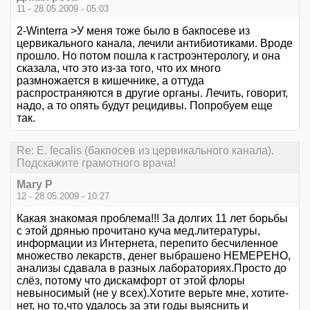
11 - 28.05.2009 - 05:03
2-Winterra >У меня тоже было в бакпосеве из
цервикального канала, лечили антибиотиками. Вроде
прошло. Но потом пошла к гастроэнтерологу, и она
сказала, что это из-за того, что их много
размножается в кишечнике, а оттуда
распространяются в другие органы. Лечить, говорит,
надо, а то опять будут рецидивы. Попробуем еще
так.
Re: E. fecalis (бакпосев из цервикального канала).
Подскажите грамотного врача!
Mary P
12 - 28.05.2009 - 10:27
Какая знакомая проблема!!! За долгих 11 лет борьбы
с этой дрянью прочитано куча мед.литературы,
информации из Интернета, перепито бесчиленное
множество лекарств, денег выбрашено НЕМЕРЕНО,
анализы сдавала в разных лабораториях.Просто до
слёз, потому что дискамфорт от этой флоры
невыносимый (не у всех).Хотите верьте мне, хотите-
нет, но то,что удалось за эти годы выяснить и