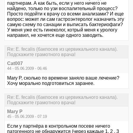
партнерам. А как быть, если у него ничего не
найдено, только по узи воспалительный процесс?
Просто подойти к врачу со всеми анализами? И еще
вопрос: может ли сам гастроэнтеролог назначить эту
самую схему по санации и выписать бактериофаги?
У меня уже есть гинеколог, котрый меня к урологу
направил, не хочется еще одного заводить.
Re: E. fecalis (бакпосев из цервикального канала).
Подскажите грамотного врача!
Cat007
44 - 05.06.2009 - 06:46
Mary P, сколько по времени заняло ваше лечение?
Хочу морально подготовиться заранее.
Re: E. fecalis (бакпосев из цервикального канала).
Подскажите грамотного врача!
Mary P
45 - 05.06.2009 - 07:19
Если у партнёра в контрольном посеве ничего
патогенного не обнаружится (через каждые 1, 2 , 3