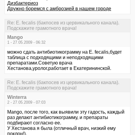
Дизбактериоз
Дружно боремся с амброзией в нашем городе
Re: E. fecalis (бакпосев из цервикального канала).
Подскажите грамотного врача!
Mango
1 - 27.05.2009 - 06:32
можно сдать антибиотикограмму на E. fecalis,будет
таблица с подходящими и неподходящими
препаратами.Советую врача
Хестанова,уролог,работает в Екатерининской.
Re: E. fecalis (бакпосев из цервикального канала).
Подскажите грамотного врача!
Winterra
2 - 27.05.2009 - 07:03
Mango, после того, как выявили эту гадость, каждый
раз делают антибиотикограмму, и препараты
подбирают согласно ее.
У Хестанова я была (отличный врач, низкий ему
поклон!).