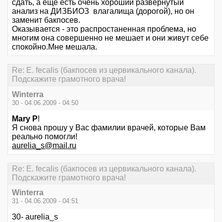
сдать, а ещё есть очень хороший развёрнутый
анализ на ДИЗБИОЗ влагалища (дорогой), но он
заменит бакпосев.
Оказывается - это распростаненная проблема, но
многим она совершенно не мешает и они живут себе
спокойно.Мне мешала.
Re: E. fecalis (бакпосев из цервикального канала).
Подскажите грамотного врача!
Winterra
30 - 04.06.2009 - 04:50
Mary P
!
Я снова прошу у Вас фамилии врачей, которые Вам
реально помогли!
aurelia_s@mail.ru
Re: E. fecalis (бакпосев из цервикального канала).
Подскажите грамотного врача!
Winterra
31 - 04.06.2009 - 04:51
30- aurelia_s