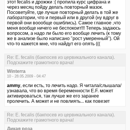
этот fecalis и дрожжи :( пропила курс цифрана и
через месяц пойду делать повторный мазок.
Посоветуйте, где лучше повторный делать в той же
лаборатории, что и первый или в другой (ну вдруг в
первой они воообще ошиблись). Самое главное ,что
меня вообще ничего не беспокоит!!! Теперь задаюсь
вопросом, а надо ли было его вообще лечить (к тому
же в анализе было написано "рост умеренный"). Ой
что-то кажется мне, что найдут его опять (((
Re: E. fecalis (бакпосев из цервикального канала).
Подскажите грамотного врача!
Winterra
10 - 28.05.2009 - 04:47
ammy
, если есть, то лечить надо. Я читала/слышала/
узнавала, что во время беременности Е.F. может
активироваться, так лучше же его заранее
пролечить. А может и не повлиять... как повезет
Re: E. fecalis (бакпосев из цервикального канала).
Подскажите грамотного врача!
Дикая роза