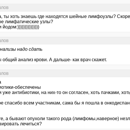
злов
а, ты хоть знаешь где находятся шейные лимфоузлы? Скоре
кое лимфатические узлы?
йодом:)))))))))))))))
злов
анализы надо сдать
 общий анализ крови. А дальше- как врач скажет.
злов
а
иотики-обеспечены
 уже антибиотики, на них-то он согласен, хоть пачками, хот
е спасибо всем участникам, сама бы я пошла в онкодиспанс
.
те, а бывают опухоли такого рода (лимфомы,наверное) незл
вировать лечиться?