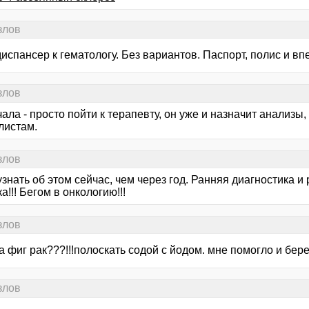
злов
испансер к гематологу. Без вариантов. Паспорт, полис и вп
злов
ала - просто пойти к терапевту, он уже и назначит анализы
листам.
злов
знать об этом сейчас, чем через год. Ранняя диагностика и
а!!! Бегом в онкологию!!!
злов
а фиг рак???!!!полоскать содой с йодом. мне помогло и бере
злов