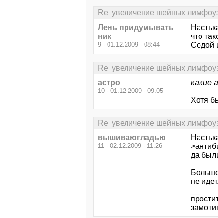
Re: увеличение шейных лимфоу
Лень придумывать
Настьк
ник
что та
9 - 01.12.2009 - 08:44
Содой и 
Re: увеличение шейных лимфоу
астро
какие 
10 - 01.12.2009 - 09:05
Хотя бы
Re: увеличение шейных лимфоу
вышиваюгладью
Настьк
11 - 02.12.2009 - 11:26
>антиб
да были
Большо
не идет
__
прости
замоти