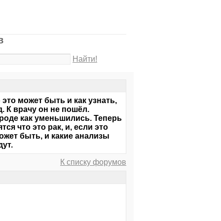
в
Найти!
 это может быть и как узнать,
. К врачу он не пошёл.
роде как уменьшились. Теперь
ся что это рак, и, если это
может быть, и какие анализы
дут.
К списку форумов