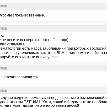
злов
мфомы злокачественные.
злов
ка >
 не несите вы херню (прости Господи)
иваюгладью >
-гематологии есть масса заболеваний при которых восполн
ь сильно увеличиваются. это и ЛГМ и лимфомы и лейкозы и 
вируйте его жизнью иначе упссс.
злов
няются=воспаляются
злов
 случае вздутые лимфоузлы под челюстью и над ключицей 
дной железы Т3Т1bM1. Хотя, содой и йодом я тоже пробова
ь. Два года "лечил" сам и по советам друзей.