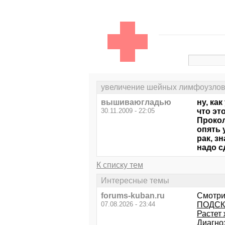
увеличение шейных лимфоузло
вышиваюгладью
ну, ка
30.11.2009 - 22:05
что эт
Прокол
опять 
рак, з
надо с
К списку тем
Интересные темы
forums-kuban.ru
Смотри
07.08.2026 - 23:44
ПОДСКА
Растет 
Диагно