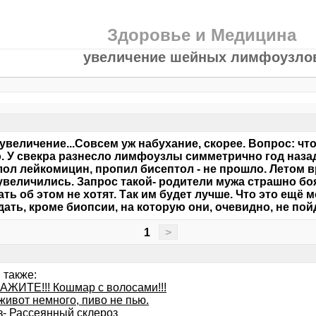
Здоровье и Медицина
увеличение шейных лимфоузло
в
к увеличение...Совсем уж набухание, скорее. Вопрос: что
о. У свекра разнесло лимфоузлы симметрично год назад
ол лейкомицин, пропил бисептол - не прошло. Летом в
увеличились. Запрос такой- родители мужа страшно боят
нать об этом не хотят. Так им будет лучше. Что это ещё 
дать, кроме биопсии, на которую они, очевидно, не пой
1
>
 также:
ЖИТЕ!!! Кошмар с волосами!!!
живот немного, пиво не пью.
з- Рассеянный склероз