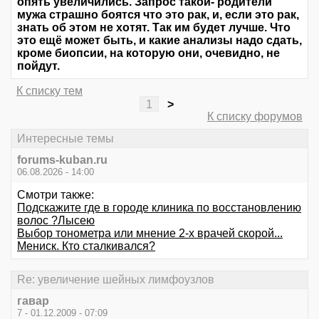
опять увеличились. Запрос такой- родители
мужа страшно боятся что это рак, и, если это рак,
знать об этом не хотят. Так им будет лучше. Что
это ещё может быть, и какие анализы надо сдать,
кроме биопсии, на которую они, очевидно, не
пойдут.
К списку тем
1
>
К списку форумов
Интересные темы
forums-kuban.ru
06.08.2026 - 14:00
Смотри также:
Подскажите где в городе клиника по восстановлению
волос ?Лысею
Выбор тонометра или мнение 2-х врачей скорой...
Мениск. Кто сталкивался?
Re: увеличение шейных лимфоузлов
гавар
7 - 01.12.2009 - 07:09