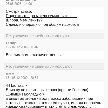
06.08.2026 - 14:00
Смотри также:
Подскажите про масло семян тыквы......
Шпора. Чем лечить?
Сделали операцию под общим наркозом
Re: увеличение шейных лимфоузлов
гавар
12 - 02.12.2009 - 11:46
Все лимфомы злокачественные.
Re: увеличение шейных лимфоузлов
ммм
13 - 05.12.2009 - 20:34
4-Настька >
Блин ну не несите вы херню (прости Господи)
11-вышиваюгладью >
в онко-гематологии есть масса заболеваний при
которых восполняются лимфоузлы, иногда оооочень
сильно увеличиваются. это и ЛГМ и лимфомы и