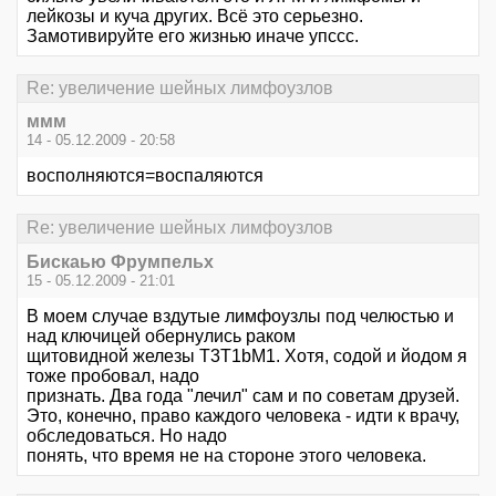
лейкозы и куча других. Всё это серьезно.
Замотивируйте его жизнью иначе упссс.
Re: увеличение шейных лимфоузлов
ммм
14 - 05.12.2009 - 20:58
восполняются=воспаляются
Re: увеличение шейных лимфоузлов
Бискаью Фрумпельх
15 - 05.12.2009 - 21:01
В моем случае вздутые лимфоузлы под челюстью и
над ключицей обернулись раком
щитовидной железы Т3Т1bM1. Хотя, содой и йодом я
тоже пробовал, надо
признать. Два года "лечил" сам и по советам друзей.
Это, конечно, право каждого человека - идти к врачу,
обследоваться. Но надо
понять, что время не на стороне этого человека.