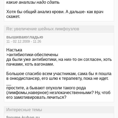
какие анализы надо сдать
Хотя бы общий анализ крови. А дальше- как врач
скажет.
Re: увеличение шейных лимфоузлов
вышиваюгладью
11 - 02.12.2009 - 11:26
Настька
>антибиотики-обеспечены
да были уже антибиотики, на них-то он согласен, хоть
пачками, хоть вагонами.
Большое спасибо всем участникам, сама бы я пошла
в онкодиспансер, его шлю к терапевту, пока не идет.
__
простите, а бывают опухоли такого рода
(лимфомы,наверное) незлокачественными? Ну, чтоб
его замотивировать лечиться?
Интересные темы
forums-kuban.ru