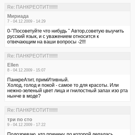
Re: ПАНКРЕОТИТ!!!!!!!
Мириада
7 - 04.12.2009 - 14:29
0-"Посоветуйте что нибудь " Автор,советую выучить
русский язык, и с уважением относится к
отвечающим на ваши вопросы -2!!!
Re: ПАНКРЕОТИТ!!!!!!!
Ellen
8 - 04.12.2009 - 15:07
ПанкреАтит, примИтивный.
Холод, голод и покой - самое то для красоты. Или
нежно-зеленый цвет лица и гнилостный запах изо рта
нынче в моде?
Re: ПАНКРЕОТИТ!!!!!!!
три по сто
9 - 04.12.2009 - 17:22
Подозреваю, что причину, по которой делалась