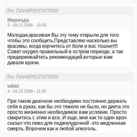
Re: ПАНКРЕОТИТ!!!!!!!
Мириада
3 - 04.12.2009 - 10:59
Молодая,красивая Вы эту тему открыли для того
чтобы это сообщить.Представляю насколько вы
красивы, когда корчитесь от боли и вас тошнит!!!
Совет oxygen правильный в остром периоде, а так
придерживайтесь рекомендаций,которые вам
давали врачи.
Re: ПАНКРЕОТИТ!!!!!!!
wikki
4 - 04.12.2009 - 11:50
При таком диагнозе необходимо постоянно держать
себя в руках, как бы это тяжело не было, но диета это
просто жизненно необходимое вам условие. Просто
смиритесь с этим и все. И еще, мне как то один врач
сказал что пиво для поджелудочной -это медленная
смерть. Впрочем как и любой алкоголь.