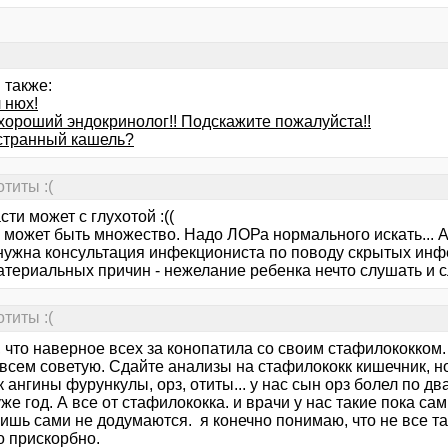
 также:
 нюх!
хороший эндокринолог!! Подскажите пожалуйста!!
 странный кашель?
титы :(
ти может с глухотой :((
 может быть множество. Надо ЛОРа нормального искать... 
ужна консультация инфекциониста по поводу скрытых инф
атериальных причин - нежелание ребенка нечто слушать и 
титы :(
 что наверное всех за конопатила со своим стафилококком. 
всем советую. Сдайте анализы на стафилококк кишечник, нос
 ангины фурункулы, орз, отиты... у нас сын орз болел по дв
же год. А все от стафилококка. и врачи у нас такие пока с
ишь сами не додумаются. я конечно понимаю, что не все та
о прискорбно.