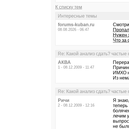
К списку тем
Интересные темы
forums-kuban.ru
Смотри
08.08.2026 - 06:47
Пропал
Нужен 
Что за
Re: Какой анализ сдать? частые о
АКВА
Перерас
1 - 08.12.2009 - 11:47
Причин
ИМХО н
Из нем
Re: Какой анализ сдать? частые о
Ричи
Я знаю,
2 - 08.12.2009 - 12:16
теперь 
болячек
лечим у
выпрос
не был