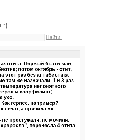
 :(
Найти!
ных отита. Первый был в мае,
иотик; потом октябрь - отит,
на этот раз без антибиотика
 там же назначали. 1 и 3 раз -
и температура непонятного
ферон и хлорфилипт).
е ухо.
 Как герпес, например?
 лечат, а причина не
- не простужали, не мочили.
ереросла", перенесла 4 отита