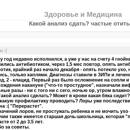
Здоровье и Медицина
Какой анализ сдать? частые отиты
ы :(
у год недавно исполнился, а уже у нас на счету 4 гной
ились антибиотиком, через 1,5 мес повтор, опять антиб
отик, крайний раз начало декабря - опять потекло ухо, 
сь, только каплями. Диагнозы ставили в ЗИПе и лечение
д, 2 - клацид. Первый раз было осложнение на сопли 
ождения накануне ("что-то простудное", назначали ви
ные разы - ни с того ни с сего, ночью ор, утром влажно
такой анализ сделать? Может в крови какая бяка сидит?
какую профилактику проводить? Лоры уже последствия
на :( "Перерастет".
начений лоров, не простужать ребенка и не мочить ухо 
чии также имеется старшая дочь-школьница, которая "п
сте от 2 до 3,5 лет.
о за советы.