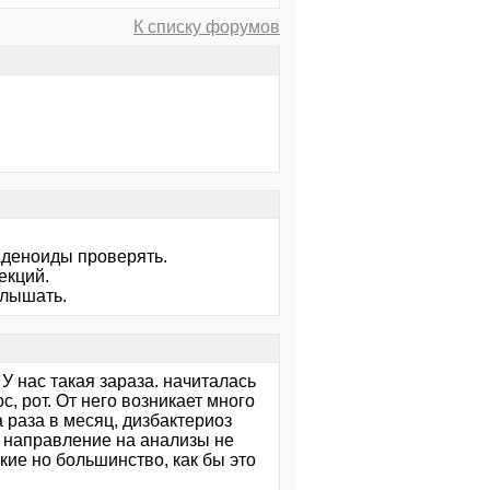
К списку форумов
Аденоиды проверять.
екций.
слышать.
У нас такая зараза. начиталась
, рот. От него возникает много
а раза в месяц, дизбактериоз
ам направление на анализы не
кие но большинство, как бы это