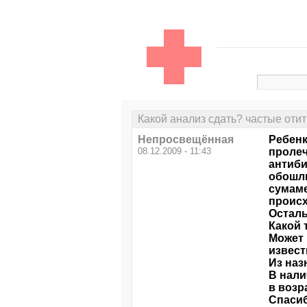
Какой анализ сдать? частые отит
Непросвещённая
Ребенк
08.12.2009 - 11:43
пролеч
антиби
обошли
сумаме
происх
Осталь
Какой 
Может 
извест
Из наз
В нали
в возра
Спасиб