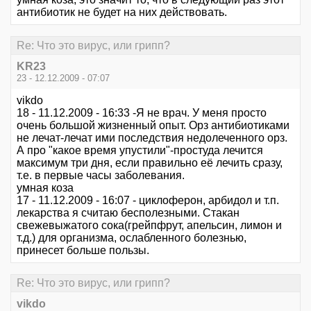
антибиотик не будет на них действовать.
Re: Что это вирус, или грипп?
KR23
23 - 12.12.2009 - 07:07
vikdo
18 - 11.12.2009 - 16:33 -Я не врач. У меня просто
очень большой жизненный опыт. Орз антибиотиками
не лечат-лечат ими последствия недолеченного орз.
А про "какое время упустили"-простуда лечится
максимум три дня, если правильно её лечить сразу,
т.е. в первые часы заболевания.
умная коза
17 - 11.12.2009 - 16:07 - циклоферон, арбидол и т.п.
лекарства я считаю бесполезными. Стакан
свежевыжатого сока(грейпфрут, апельсин, лимон и
т.д.) для организма, ослабленного болезнью,
принесет больше пользы.
Re: Что это вирус, или грипп?
vikdo