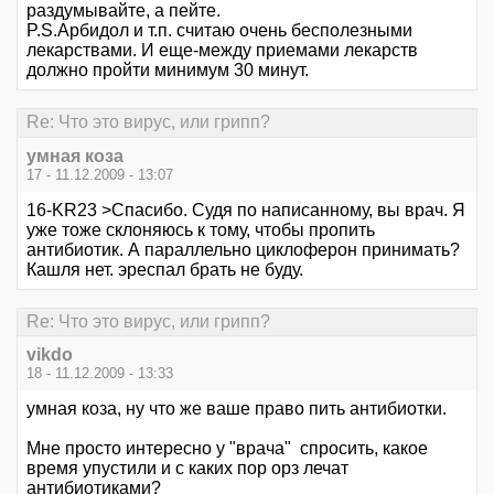
раздумывайте, а пейте.
P.S.Арбидол и т.п. считаю очень бесполезными
лекарствами. И еще-между приемами лекарств
должно пройти минимум 30 минут.
Re: Что это вирус, или грипп?
умная коза
17 - 11.12.2009 - 13:07
16-KR23 >Спасибо. Судя по написанному, вы врач. Я
уже тоже склоняюсь к тому, чтобы пропить
антибиотик. А параллельно циклоферон принимать?
Кашля нет. эреспал брать не буду.
Re: Что это вирус, или грипп?
vikdo
18 - 11.12.2009 - 13:33
умная коза, ну что же ваше право пить антибиотки.
Мне просто интересно у "врача" спросить, какое
время упустили и с каких пор орз лечат
антибиотиками?