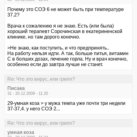
Почему это СОЭ 6 не может быть при температуре
37.2?
Врача к сожалению я не знаю. Есть (или была)
хороший терапевт Сорочинская в екатериненской
клинике, но там дорого конечно.
>Не знаю, как поступить, и что предпринять..
На работу нельзя идти. А так, больше питья, витамин
С в болших дозах, лечение горла. Ну и врач конечно,
особенно если до завтра лучше не станет.
Re: Что это вирус, или грипп?
Писака
31 - 20.12.2009 - 11:20
29-умная коза > у мужа темпа уже почти три недели
37-37,4. у него СОЭ 2...
Re: Что это вирус, или грипп?
умная коза