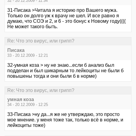
32 - 20.12.2009 - 11:34
31-Писака >Читала я историю про Вашего мужа.
Только он долго уж к врачу не шел. И все равно я
думаю, что СОЭ и 2, и 6 - это бонус к Новому году((((
Не может такого быть.
Re: Что это вирус, или грипп?
Писака
33 - 20.12.2009 - 12:21
32-умная коза > ну не знаю...если б анализ был
подделан и был шикарным то лейкоциты не были б
повышены тогда и они были б в норме)
Re: Что это вирус, или грипп?
умная коза
34 - 20.12.2009 - 12:25
33-Писака >ну да...я же не утверждаю, это просто
мое мнение. у меня тоже так, только всё в норме, и
лейкоциты тоже)