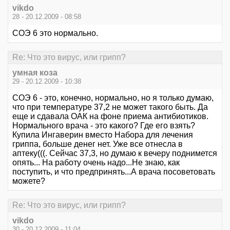
vikdo
28 - 20.12.2009 - 08:58
СОЭ 6 это нормально.
Re: Что это вирус, или грипп?
умная коза
29 - 20.12.2009 - 10:38
СОЭ 6 - это, конечно, нормально, но я только думаю,
что при температуре 37,2 не может такого быть. Да
еще и сдавала ОАК на фоне приема антибиотиков.
Нормального врача - это какого? Где его взять?
Купила Ингаверин вместо Набора для лечения
гриппа, больше денег нет. Уже все отнесла в
аптеку(((. Сейчас 37,3, но думаю к вечеру поднимется
опять... На работу очень надо...Не знаю, как
поступить, и что предпринять...А врача посоветовать
можете?
Re: Что это вирус, или грипп?
vikdo
30 - 20.12.2009 - 11:04