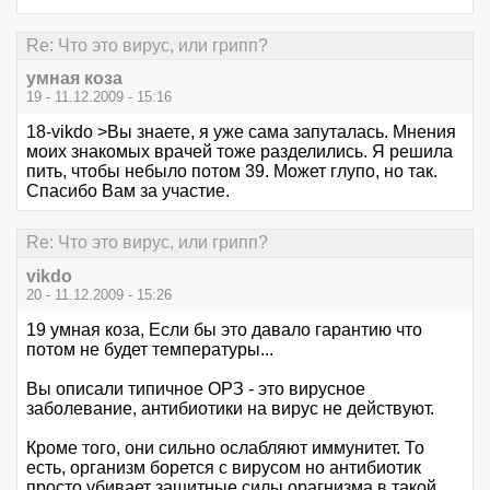
Re: Что это вирус, или грипп?
умная коза
19 - 11.12.2009 - 15:16
18-vikdo >Вы знаете, я уже сама запуталась. Мнения
моих знакомых врачей тоже разделились. Я решила
пить, чтобы небыло потом 39. Может глупо, но так.
Спасибо Вам за участие.
Re: Что это вирус, или грипп?
vikdo
20 - 11.12.2009 - 15:26
19 умная коза, Если бы это давало гарантию что
потом не будет температуры...
Вы описали типичное ОРЗ - это вирусное
заболевание, антибиотики на вирус не действуют.
Кроме того, они сильно ослабляют иммунитет. То
есть, организм борется с вирусом но антибиотик
просто убивает защитные силы орагнизма в такой