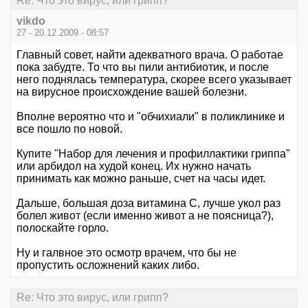
Re: Что это вирус, или грипп?
vikdo
27 - 20.12.2009 - 08:57
Главный совет, найти адекватного врача. О работае
пока забудте. То что вы пили антибиотик, и после
него поднялась температура, скорее всего указывает
на вирусное происхождение вашей болезни.
Вполне вероятно что и "обчихиали" в поликлинике и
все пошло по новой.
Купите "Набор для лечения и профиллактики гриппа"
или арбидол на худой конец. Их нужно начать
принимать как можно раньше, счет на часы идет.
Дальше, большая доза витамина С, лучше укол раз
болел живот (если именно живот а не поясница?),
полоскайте горло.
Ну и галвное это осмотр врачем, что бы не
пропустить осложнений каких либо.
Re: Что это вирус, или грипп?