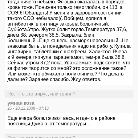
тогда ничего небыло. Флюшка оказалась в порядке,
кровь тоже. Понижен только гемоглобин, он 113, а
СОЭ 6! Обалдеть! У меня и в здоровом состоянии
такого СОЭ небывало((. Вобщем, допила я
антибиотик, в пятницу закрыла больничный.
Суббота.Утро. Жутко болит горло.Температура 37,6,
днем 38, вечером 38,5. Закрыла, блин,
больничный...Еще кашель, насморк нереальный...Не
знаю,как быть , в понедельник надо на работу. Купила
ингавирин, таблеточки с шалфеем, Халиксол. Вчера
в 9 вечера тяпнула парацетамол, тем-ра была 38,6.
Сейчас утром 37,2 пока. Уважаемые, подскажите, что
за фигня творится со мной? это осложнение такое?
Или может кто обчихал в поликлинике? Что делать
дальше? Заранее спасибо. Жду ответов.
Re: Что это вирус, или грипп?
умная коза
26 - 20.12.2009 - 07:13
Еще вчера болел живот весь, и где-то в районе
поясницы.Думаю, от температуры...