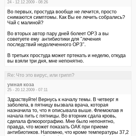
24 - 12.12.2009 - 08:26
Во первых, простуда вообще не лечится, просто
снимаются симптомы. Как Вы ее лечить собрались?
Чай с малиной?
Во вторых автор пару дней болеет ОРЗ а вы
советуете ему антибиотики для "лечения
последствий недолеченного ОРЗ".
В третьих простуда может пртекать и неделю, откуда
вы взяли три дня, мне непонятно.
Re: Что это вирус, или грипп?
умная коза
25 - 20.12.2009 - 07:11
Здраствуйте! Вернусь к началу темы. В четверг я
заболела, в пятницу вызвала врача, которая
назначила то, что я описывала выше. Флемоклав я
начала пить с пятницы. Во вторник сдала кровь,
сделала флюорографию. Мне было непонятно,
правда, что может показать ОАК при приеме
антибиотиков. Напомню, что кроме температуры 37,2