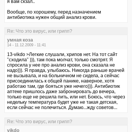
я вам скзал..
Вообще, по хорошему, перед назначением
антибиотика нужен общий анализ крови.
Re: Что это вирус, или грипп?
умная коза
14 - 11.12.2009 - 11:41
13-vikdo >Легкие слушали, хрипов нет. На тот сайт
"сходила" ))), там пока молчат, только смотрят. Я
спросила у нее про анализ крови, она сказала не
надо))). Я правда, улыбаюсь. Никогда раньше врачей
не вызывала, и на больничном не сидела, а сейчас
присоединилась к общей панике, наверное, хотя
работаю там, где бояться уже нечего))). Антибиотик
аптеке пришлось даже забронировать до вечера,
только еще не решила пить, или нет. Боюсь, что через
недельку температура будет уже не такая детская,
если сейчас не полечиться. Думаю...жду советов...
Re: Что это вирус, или грипп?
vikdo