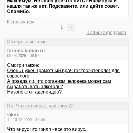
Максимум. Не знаю уже что пить? Насморка и
кашля так же нет. Подскажите, или дайте совет.
Спамибо.
К списку тем
1
>
К списку форумов
Интересные темы
forums-kuban.ru
09.08.2026 - 06:57
Смотри также:
Очень нужен грамотный врач-гастроэнтеролог для
взрослого
А правда ли, что организм человека может сам
вырабатывать алкоголь?
Назонекс от аденоидов?
Re: Что это вирус, или грипп?
vikdo
1 - 10.12.2009 - 19:45
Что вирус что грипп - все это вирус.