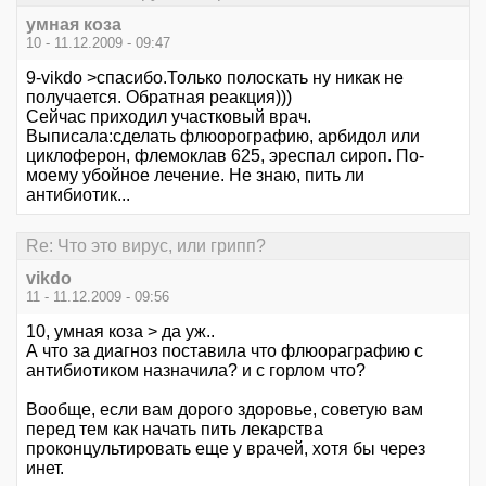
умная коза
10 - 11.12.2009 - 09:47
9-vikdo >спасибо.Только полоскать ну никак не
получается. Обратная реакция)))
Сейчас приходил участковый врач.
Выписала:сделать флюорографию, арбидол или
циклоферон, флемоклав 625, эреспал сироп. По-
моему убойное лечение. Не знаю, пить ли
антибиотик...
Re: Что это вирус, или грипп?
vikdo
11 - 11.12.2009 - 09:56
10, умная коза > да уж..
А что за диагноз поставила что флюораграфию с
антибиотиком назначила? и с горлом что?
Вообще, если вам дорого здоровье, советую вам
перед тем как начать пить лекарства
проконцультировать еще у врачей, хотя бы через
инет.