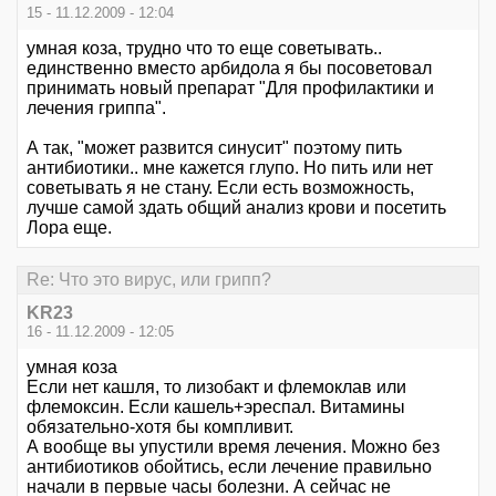
15 - 11.12.2009 - 12:04
умная коза, трудно что то еще советывать..
единственно вместо арбидола я бы посоветовал
принимать новый препарат "Для профилактики и
лечения гриппа".
А так, "может развится синусит" поэтому пить
антибиотики.. мне кажется глупо. Но пить или нет
советывать я не стану. Если есть возможность,
лучше самой здать общий анализ крови и посетить
Лора еще.
Re: Что это вирус, или грипп?
KR23
16 - 11.12.2009 - 12:05
умная коза
Если нет кашля, то лизобакт и флемоклав или
флемоксин. Если кашель+эреспал. Витамины
обязательно-хотя бы компливит.
А вообще вы упустили время лечения. Можно без
антибиотиков обойтись, если лечение правильно
начали в первые часы болезни. А сейчас не