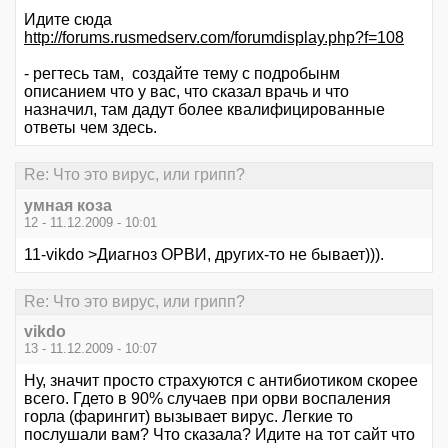
Идите сюда
http://forums.rusmedserv.com/forumdisplay.php?f=108
- регтесь там, создайте тему с подробынм
описанием что у вас, что сказал врачь и что
назначил, там дадут более квалифицированные
ответы чем здесь.
Re: Что это вирус, или грипп?
умная коза
12 - 11.12.2009 - 10:01
11-vikdo >Диагноз ОРВИ, других-то не бывает))).
Re: Что это вирус, или грипп?
vikdo
13 - 11.12.2009 - 10:07
Ну, значит просто страхуются с антибиотиком скорее
всего. Гдето в 90% случаев при орви воспаления
горла (фарингит) вызывает вирус. Легкие то
послушали вам? Что сказала? Идите на тот сайт что