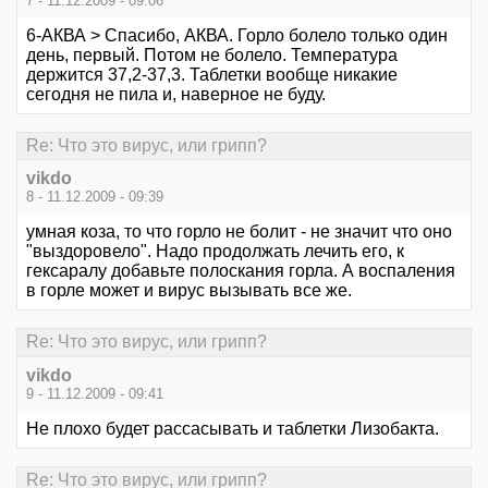
7 - 11.12.2009 - 09:06
6-АКВА > Спасибо, АКВА. Горло болело только один
день, первый. Потом не болело. Температура
держится 37,2-37,3. Таблетки вообще никакие
сегодня не пила и, наверное не буду.
Re: Что это вирус, или грипп?
vikdo
8 - 11.12.2009 - 09:39
умная коза, то что горло не болит - не значит что оно
"выздоровело". Надо продолжать лечить его, к
гексаралу добавьте полоскания горла. А воспаления
в горле может и вирус вызывать все же.
Re: Что это вирус, или грипп?
vikdo
9 - 11.12.2009 - 09:41
Не плохо будет рассасывать и таблетки Лизобакта.
Re: Что это вирус, или грипп?