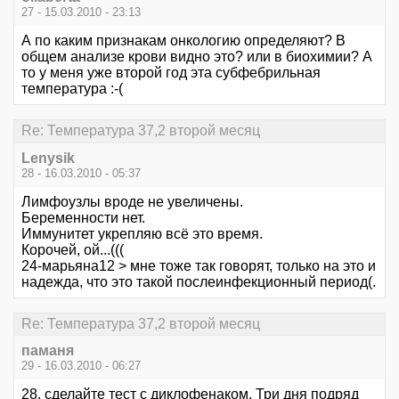
27 - 15.03.2010 - 23:13
А по каким признакам онкологию определяют? В
общем анализе крови видно это? или в биохимии? А
то у меня уже второй год эта субфебрильная
температура :-(
Re: Температура 37,2 второй месяц
Lenysik
28 - 16.03.2010 - 05:37
Лимфоузлы вроде не увеличены.
Беременности нет.
Иммунитет укрепляю всё это время.
Корочей, ой...(((
24-марьяна12 > мне тоже так говорят, только на это и
надежда, что это такой послеинфекционный период(.
Re: Температура 37,2 второй месяц
паманя
29 - 16.03.2010 - 06:27
28, сделайте тест с диклофенаком. Три дня подряд