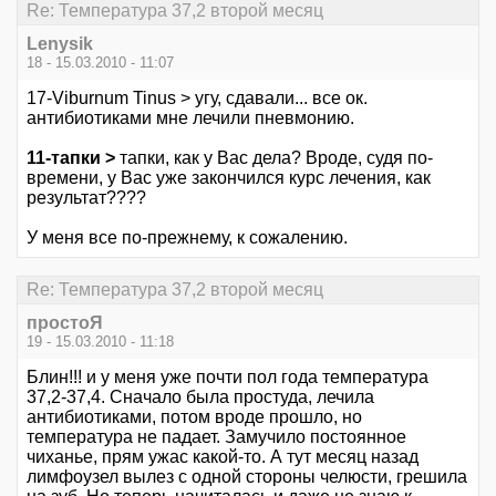
Re: Температура 37,2 второй месяц
Lenysik
18 - 15.03.2010 - 11:07
17-Viburnum Tinus > угу, сдавали... все ок.
антибиотиками мне лечили пневмонию.
11-тапки >
тапки, как у Вас дела? Вроде, судя по-
времени, у Вас уже закончился курс лечения, как
результат????
У меня все по-прежнему, к сожалению.
Re: Температура 37,2 второй месяц
простоЯ
19 - 15.03.2010 - 11:18
Блин!!! и у меня уже почти пол года температура
37,2-37,4. Сначало была простуда, лечила
антибиотиками, потом вроде прошло, но
температура не падает. Замучило постоянное
чиханье, прям ужас какой-то. А тут месяц назад
лимфоузел вылез с одной стороны челюсти, грешила