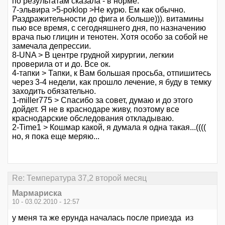
по результатам сказала - в норме.
7-эльвира >5-poklop >Не курю. Ем как обычно.
Раздражительности до фига и больше))). витамины
пью все время, с сегодняшнего дня, по назначению
врача пью глицин и тенотен. Хотя особо за собой не
замечала депрессии.
8-UNA > В центре грудной хирургии, легкии
проверила от и до. Все ок.
4-тапки > Тапки, к Вам большая просьба, отпишитесь
через 3-4 недели, как прошло лечение, я буду в темку
заходить обязательно.
1-miller775 > Спасибо за совет, думаю и до этого
дойдет. Я не в краснодаре живу, поэтому все
краснодарские обследования откладываю.
2-Time1 > Кошмар какой, я думала я одна такая...((((
но, я пока еще меряю...
Re: Температура 37,2 второй месяц
Мармариска
10 - 03.02.2010 - 12:57
у меня та же ерунда началась после приезда из