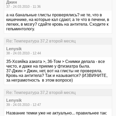
Джин
37 - 24.03.2010 - 11:36
а на банальные глисты проверялись? не те, что в
кишечнике, на которые кал сдают, а те что в печени, в
легких, в мозгу? сдайте кровь на антитела. Сходите к
гельминтологу.
Re: Температура 37,2 второй месяц
Lenysik
38 - 24.03.2010 - 12:44
35-Хозяйка азиата >, 36-Том > Снимки делала - все
чисто, и даже на приеме у фтизиатра была.
37-Джин > Джин, нет, вот на глисты не проверяла.
Кровь на антитела? Так и называется? (ИЗВИНИТЕ,
за неграмотность в этом вопросе)
Re: Температура 37,2 второй месяц
Lenysik
39 - 24.03.2010 - 12:47
Название темки уже не актуально... правильнее так: