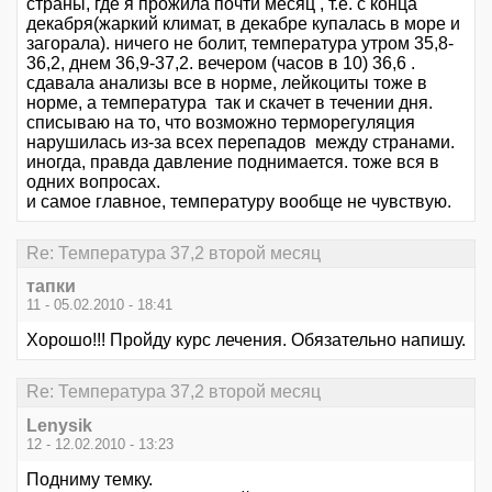
страны, где я прожила почти месяц , т.е. с конца
декабря(жаркий климат, в декабре купалась в море и
загорала). ничего не болит, температура утром 35,8-
36,2, днем 36,9-37,2. вечером (часов в 10) 36,6 .
сдавала анализы все в норме, лейкоциты тоже в
норме, а температура так и скачет в течении дня.
списываю на то, что возможно терморегуляция
нарушилась из-за всех перепадов между странами.
иногда, правда давление поднимается. тоже вся в
одних вопросах.
и самое главное, температуру вообще не чувствую.
Re: Температура 37,2 второй месяц
тапки
11 - 05.02.2010 - 18:41
Хорошо!!! Пройду курс лечения. Обязательно напишу.
Re: Температура 37,2 второй месяц
Lenysik
12 - 12.02.2010 - 13:23
Подниму темку.