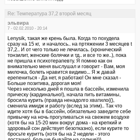
Re: Температура 37,2 второй месяц
эльвира
7 - 02.02.2010 - 20:14
Lenysik, такая же крень была. Когда то похудела
сразу на 15 кг, и началось.. на пртяжении 3 месяцев t
37,2.. И от чего только не лечилась. (хронический
тонзилит, женские болячки и тд.. и все то же..), пока
не пришла к психотерапевту. Я помню как он
внимательно меня выслушал и говорит - Вам, моя
милочка, болеть нравится видимо... Я ж давай
ерепениться - Да нет, я работаю! Он мне сказал -
Больше позитива, дорогая моя!
Через несколько дней я пошла в бассейн, изменила
прическу (кардинально!), начала пить витамины,
бросила курить (правда ненадолго хватило((),
сменила имидж и работу (вслед за этим).. Так что
идите хотя бы в бассейн, обязательно заведите себе
привычку на ночь прогуливаться на свежем воздухе
(хотя бы на 15-20 мин вокруг дома - на крепкий и
здоровый сон действует безотказно), если курите то
бросьте куритть (хотя бы на 2 недели - этого
достачно), больше бывайте на солнце)))