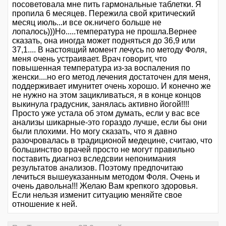
посоветовала мне пить гармональные таблетки. Я
пропила 6 месяцев. Пережила свой критический
месяц июль...и все ок.ничего больше не
лопалось)))Но.....температура не прошла.Вернее
сказать, она иногда может подняться до 36,9 или
37,1.... В настоящий момент лечусь по методу Фоля,
меня очень устраивает. Врач говорит, что
повышенная температура из-за воспаления по
женски....но его метод лечения достаточен для меня,
поддерживает имунитет очень хорошо. И конечно же
не нужно на этом зацикливаться, я в конце концов
выкинула градусник, занялась активно йогой!!!!
Просто уже устала об этом думать, если у вас все
анализы шикарные-это гораздо лучше, если бы они
были плохими. Но могу сказать, что я давно
разочровалась в традиционой медецине, считаю, что
большинство врачей просто не могут правильно
поставить диагноз вследсвии непонимания
результатов анализов. Поэтому предпочитаю
лечиться вышеуказанным методом Фоля. Очень и
очень давольна!!! Желаю Вам крепкого здоровья.
Если нельзя изменит ситуацию меняйте свое
отношение к ней.