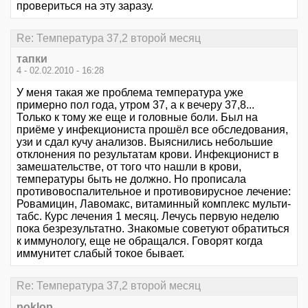
провериться на эту заразу.
Re: Температура 37,2 второй месяц
тапки
4 - 02.02.2010 - 16:28
У меня такая же проблема температура уже
примерно пол года, утром 37, а к вечеру 37,8...
Только к тому же еще и головные боли. Был на
приёме у инфекциониста прошёл все обследования,
узи и сдал кучу анализов. Выяснились небольшие
отклонения по результатам крови. Инфекционист в
замешательстве, от того что нашли в крови,
температуры быть не должно. Но прописала
противовоспалительное и противовирусное лечение:
Ровамицин, Лавомакс, витаминный комплекс мульти-
табс. Курс лечения 1 месяц. Лечусь первую неделю
пока безрезультатно. Знакомые советуют обратиться
к иммунологу, еще не обращался. Говорят когда
иммунитет слабый токое бывает.
Re: Температура 37,2 второй месяц
poklop