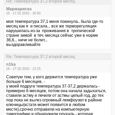
Re: Температура 37,2 второй месяц
Мармариска
15 - 17.02.2010 - 16:50
моя температура 37,1 меня покинула.. была где-то
месяц как я и писала... все же терморегуляция
нарушилась из-за проживания в тропической
стране зимой в теч. месяца сейчас уже в норме
36,6... ниче не болит...
выздоравливайте
Re: Температура 37,2 второй месяц
n1ka
16 - 27.02.2010 - 13:15
Советую тем, у кого держится температура уже
больше 6 месяцев. -
у моей подруги температура 37-37,2 держалась -
примерно 6 месяцев, потом она начала задыхаться,
ставили астму и лечили от астмы целый год, до тех
пор пока не вылез огромный лемфоузел в районе
ключицы(кстати может появится в любом
месте),срочно отправили на компьютерную
тамографию и обнаружили опухаль - которая