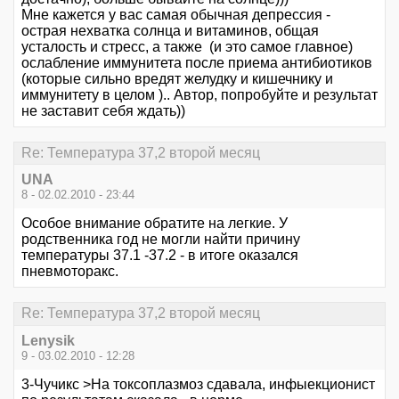
Мне кажется у вас самая обычная депрессия -
острая нехватка солнца и витаминов, общая
усталость и стресс, а также (и это самое главное)
ослабление иммунитета после приема антибиотиков
(которые сильно вредят желудку и кишечнику и
иммунитету в целом ).. Автор, попробуйте и результат
не заставит себя ждать))
Re: Температура 37,2 второй месяц
UNA
8 - 02.02.2010 - 23:44
Особое внимание обратите на легкие. У
родственника год не могли найти причину
температуры 37.1 -37.2 - в итоге оказался
пневмоторакс.
Re: Температура 37,2 второй месяц
Lenysik
9 - 03.02.2010 - 12:28
3-Чучикс >На токсоплазмоз сдавала, инфыекционист