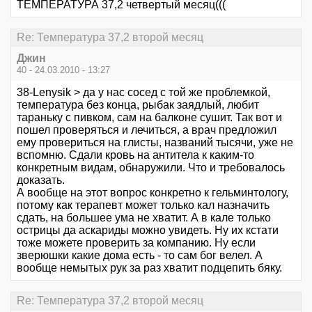
ТЕМПЕРАТУРА 37,2 четвертый месяц(((
Re: Температура 37,2 второй месяц
Джин
40 - 24.03.2010 - 13:27
38-Lenysik > да у нас сосед с той же проблемкой,
температура без конца, рыбак заядлый, любит
тараньку с пивком, сам на балконе сушит. Так вот и
пошел проверяться и лечиться, а врач предложил
ему провериться на глисты, названий тысячи, уже не
вспомню. Сдали кровь на антитела к каким-то
конкретным видам, обнаружили. Что и требовалось
доказать.
А вообще на этот вопрос конкретно к гельминтологу,
потому как терапевт может только кал назначить
сдать, на большее ума не хватит. А в кале только
острицы да аскариды можно увидеть. Ну их кстати
тоже можете проверить за компанию. Ну если
зверюшки какие дома есть - то сам бог велел. А
вообще немытых рук за раз хватит подцепить бяку.
Re: Температура 37,2 второй месяц