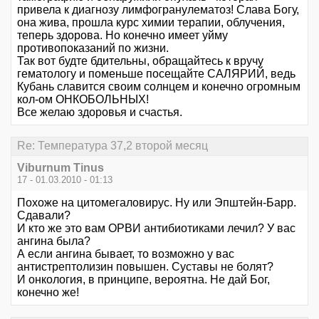
привела к диагнозу лимфогранулематоз! Слава Богу,
она жива, прошла курс химии терапии, облучения,
теперь здорова. Но конечно имеет уйму
противопоказаний по жизни.
Так вот будте бдительны, обращайтесь к вручу
гематологу и поменьше посещайте САЛЯРИЙ, ведь
Кубань славится своим солнцем и конечно огромным
кол-ом ОНКОБОЛЬНЫХ!
Все желаю здоровья и счастья.
Re: Температура 37,2 второй месяц
Viburnum Tinus
17 - 01.03.2010 - 01:13
Похоже на цитомегаловирус. Ну или Эпштейн-Барр.
Сдавали?
И кто же это вам ОРВИ антибиотиками лечил? У вас
ангина была?
А если ангина бывает, то возможно у вас
антистрептолизин повышен. Суставы не болят?
И онкология, в принципе, вероятна. Не дай Бог,
конечно же!