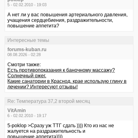
5 - 02.02.2010 - 19:03
А нет ли у вас повышения артериального давления,
учащения сердцебиения, раздражительности,
повышение аппетита?
Интересные темы
forums-kuban.ru
08.08.2026 - 02:28
Смотри также:
Есть противопоказания к баночному массажу?
Солнечный ожег.
Какие санатории в Краснод. крае использую глину в
лечении? Интересуют отзывы!
Re: Температура 37,2 второй месяц
VitAmin
6 - 02.02.2010 - 19:17
5-poklop >Сразу уж ТТГ сдать )))) Кто из нас не
жалуется на раздражительность и
повышение аппетита))))