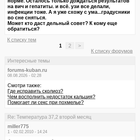
норме. Осталось только дождаться результатов
на вич и гепатиты. и всё. узи все делали,
инфекции тоже. А я уже схожу с ума...градусники
во сне сняться.
Может кто даст дельный совет? К кому еще
обратиться?
К списку тем
1
2
>
К списку форумов
Интересные темы
forums-kuban.ru
08.08.2026 - 02:28
Смотри также:
Где исправить сколиоз?
Чем восполнить недостаток кальция?
Помогает ли секс при похмелье?
Re: Температура 37,2 второй месяц
miller775
1 - 02.02.2010 - 14:24