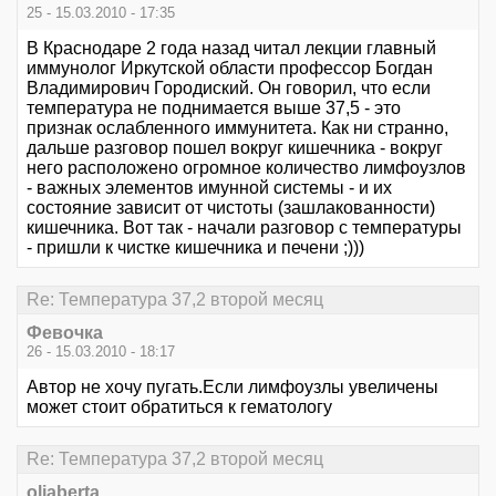
25 - 15.03.2010 - 17:35
В Краснодаре 2 года назад читал лекции главный
иммунолог Иркутской области профессор Богдан
Владимирович Городиский. Он говорил, что если
температура не поднимается выше 37,5 - это
признак ослабленного иммунитета. Как ни странно,
дальше разговор пошел вокруг кишечника - вокруг
него расположено огромное количество лимфоузлов
- важных элементов имунной системы - и их
состояние зависит от чистоты (зашлакованности)
кишечника. Вот так - начали разговор с температуры
- пришли к чистке кишечника и печени ;)))
Re: Температура 37,2 второй месяц
Февочка
26 - 15.03.2010 - 18:17
Автор не хочу пугать.Если лимфоузлы увеличены
может стоит обратиться к гематологу
Re: Температура 37,2 второй месяц
oliaberta