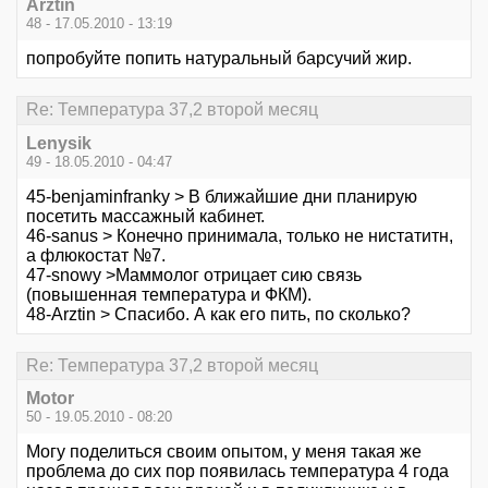
Arztin
48 - 17.05.2010 - 13:19
попробуйте попить натуральный барсучий жир.
Re: Температура 37,2 второй месяц
Lenysik
49 - 18.05.2010 - 04:47
45-benjaminfranky > В ближайшие дни планирую
посетить массажный кабинет.
46-sanus > Конечно принимала, только не нистатитн,
а флюкостат №7.
47-snowy >Маммолог отрицает сию связь
(повышенная температура и ФКМ).
48-Arztin > Спасибо. А как его пить, по сколько?
Re: Температура 37,2 второй месяц
Motor
50 - 19.05.2010 - 08:20
Могу поделиться своим опытом, у меня такая же
проблема до сих пор появилась температура 4 года