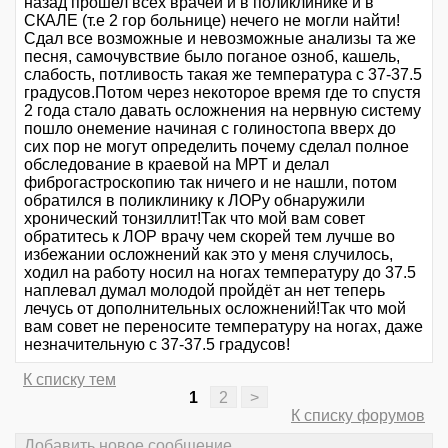
назад прошел всех врачей и в поликлинике и в
СКАЛЕ (т.е 2 гор больнице) нечего не могли найти!
Сдал все возможные и невозможные анализы та же
песня, самочувствие было поганое озноб, кашель,
слабость, потливость такая же температура с 37-37.5
градусов.Потом через некоторое время где то спустя
2 года стало давать осложнения на нервную систему
пошло онемение начиная с голиностопа вверх до
сих пор не могут определить почему сделал полное
обследование в краевой на МРТ и делал
фиброгастроскопию так ничего и не нашли, потом
обратился в поликлинику к ЛОРу обнаружили
хронический тонзиллит!Так что мой вам совет
обратитесь к ЛОР врачу чем скорей тем лучше во
избежании осложнений как это у меня случилось,
ходил на работу носил на ногах температуру до 37.5
наплевал думал молодой пройдёт ан нет теперь
лечусь от дополнительных осложнений!Так что мой
вам совет не переносите температуру на ногах, даже
незначительную с 37-37.5 градусов!
К списку тем
1
2
>
К списку форумов
Добавить новое сообщение