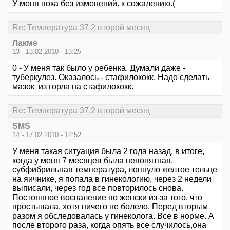
У меня пока без изменений. к сожалению.(
Re: Температура 37,2 второй месяц
Лакме
13 - 13.02.2010 - 13:25
0 - У меня так было у ребенка. Думали даже -
туберкулез. Оказалось - стафилококк. Надо сделать
мазок из горла на стафилококк.
Re: Температура 37,2 второй месяц
SMS
14 - 17.02.2010 - 12:52
У меня такая ситуация была 2 года назад, в итоге,
когда у меня 7 месяцев была непонятная,
субфибрильная температура, лопнуло желтое тельце
на яичнике, я попала в гинекологию, через 2 недели
выписали, через год все повторилось снова.
Постоянное воспаление по женски из-за того, что
простывала, хотя ничего не болело. Перед вторым
разом я обследовалась у гинеколога. Все в норме. А
после второго раза, когда опять все случилось,она