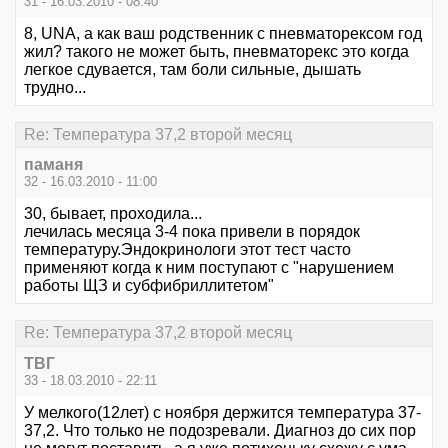
31 - 16.03.2010 - 08:40
8, UNA, а как ваш родственник с пневматорексом год
жил? такого не может быть, пневматорекс это когда
легкое сдувается, там боли сильные, дышать
трудно...
Re: Температура 37,2 второй месяц
паманя
32 - 16.03.2010 - 11:00
30, бывает, проходила...
лечилась месяца 3-4 пока привели в порядок
температуру.Эндокринологи этот тест часто
применяют когда к ним поступают с "нарушением
работы ЩЗ и субфибриллитетом"
Re: Температура 37,2 второй месяц
ТВГ
33 - 18.03.2010 - 22:11
У мелкого(12лет) с ноября держится температура 37-
37,2. Что только не подозревали. Диагноз до сих пор