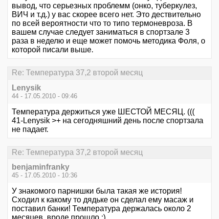
вывод, что серьезных проблемм (онко, туберкулез,
ВИЧ и т.д.) у вас скорее всего нет. Это дествительно
по всей вероятности что то типо термоневроза. В
вашем случае следует заниматься в спортзале 3
раза в неделю и еще может помочь методика Фоля, о
которой писали выше.
Re: Температура 37,2 второй месяц
Lenysik
44 - 17.05.2010 - 09:46
Температура держиться уже ШЕСТОЙ МЕСЯЦ. (((
41-Lenysik >+ на сегодняшний день после спортзала
не падает.
Re: Температура 37,2 второй месяц
benjaminfranky
45 - 17.05.2010 - 10:36
У знакомого парнишки была такая же история!
Сходил к какому то дядьке он сделал ему масаж и
поставил банки! Температура держалась около 2
месяцев, вроде прошло :)