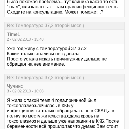
была похожая проблема... тут клиника какая-то есть
"скал", или как-то так... там врач инфекционист есть.
Сходите на консультацию. Может поможет...?
Re: Температура 37,2 второй месяц
Time1
2 - 02.02.2010 - 15:48
Уже год живу с температурой 37-37.2
Какие только анализы не сдавала!
Просто устала искать причину,живу дальше не
обращая на нее внимание.
Re: Температура 37,2 второй месяц
Чучикс
3 - 02.02.2010 - 16:03
Я жила с такой темп.4 года.причиной был
токсоплазмоз.лечилась в ККБ у
инфекциониста.только обращалась не в СКАЛ,а в
пол-ку по месту жительства.сдала кровь на
токсоплазмоз и дальше уже направили в ККБ.После
беременности всё прошло.так что думаю Вам стоит