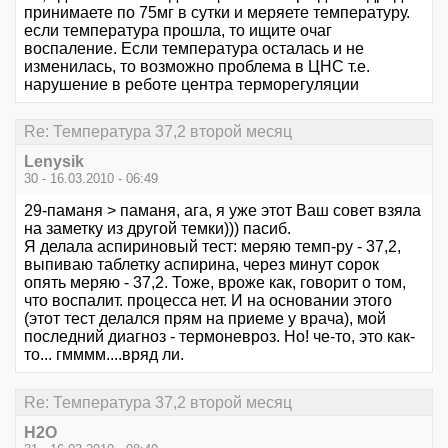
принимаете по 75мг в сутки и меряете температуру.
если температура прошла, то ищите очаг
воспаление. Если температура осталась и не
изменилась, то возможно проблема в ЦНС т.е.
нарушение в реботе центра терморегуляции
Re: Температура 37,2 второй месяц
Lenysik
30 - 16.03.2010 - 06:49
29-паманя > паманя, ага, я уже этот Ваш совет взяла
на заметку из другой темки))) пасиб.
Я делала аспириновый тест: меряю темп-ру - 37,2,
выпиваю таблетку аспирина, через минут сорок
опять меряю - 37,2. Тоже, вроже как, говорит о том,
что воспалит. процесса нет. И на основании этого
(этот тест делался прям на приеме у врача), мой
последний диагноз - термоневроз. Но! че-то, это как-
то... гмммм....вряд ли.
Re: Температура 37,2 второй месяц
Н2О