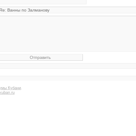
умы Кубани
.
kuban.ru