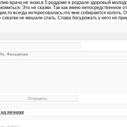
лию врача не знаю,в 5 роддоме в родзале здоровый молод
акомиться. Это не сказки. Так как имею непосредственное 
и,то всегда интересовалась,что мне собираются колоть. Он
схватки не мешали спать. Слава богу,рожать у него не при
 на яичнике
умы Кубани
.