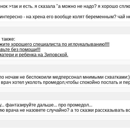
нок >так и есть. я сказала "а можно не надо? я хорошо сплю
 интересно - на хрена его вообще колят беременным? чай н
 также:
жите хорошего специалиста по иглоукалыванию!!!!
вьте без помощи!!!
матери и ребенка на Зиповской.
по ночам не беспокоили медперсонал мнимыми схватками:)
" врач хотел уколоть промедол,чтобы спокойно поспать и п
ну... фантазируйте дальше... про промедол...
ю врача не назовете случайно? а то сказки рассказывать в