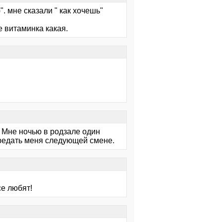
". мне сказали " как хочешь"
е витаминка какая.
 Мне ночью в родзале один
ередать меня следующей смене.
се любят!