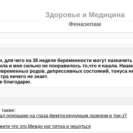
Здоровье и Медицина
Феназепам
и, для чего на 36 неделе беременности могут назначи
ила и мне сильно не понравилось то,что я нашла. Ниак
временных родов, депрессивных состояний, тонуса не
тра ничего не знает.
е благодарю.
 также:
лал операцию на глаза фемтосекундным лазером в три-з?
жите что это,Между ног пятна и чешуться