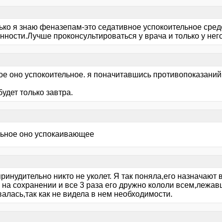
ько я знаю феназепам-это седативное успокоительное сред
ности.Лучше проконсультироваться у врача и только у него
ое оно успокоительное. я поначитавшись противопоказаний 
будет только завтра.
ьное оно успокаивающее
ринудительно никто не уколет. Я так поняла,его назначают 
 на сохранении и все 3 раза его дружно кололи всем,лежав
алась,так как не видела в нем необходимости.