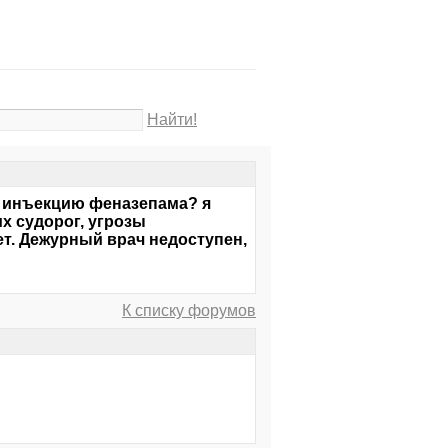
Найти!
ть инъекцию феназепама? я
их судорог, угрозы
т. Дежурный врач недоступен,
К списку форумов