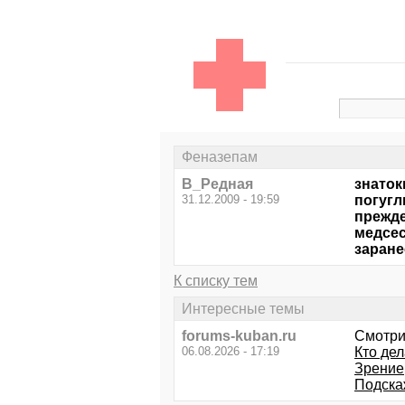
Феназепам
В_Редная
знаток
31.12.2009 - 19:59
погугл
прежде
медсес
заране
К списку тем
Интересные темы
forums-kuban.ru
Смотри
06.08.2026 - 17:19
Кто де
Зрение
Подска