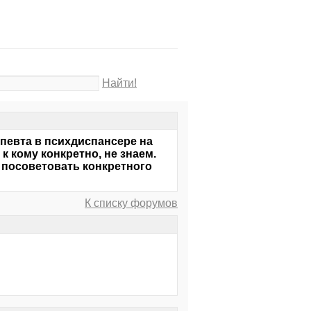
Найти!
певта в психдиспансере на
к кому конкретно, не знаем.
т посоветовать конкретного
К списку форумов