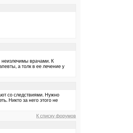
с неизлечимы врачами. К
евты, а толк в ее лечение у
ают со следствиями. Нужно
. Никто за него этого не
К списку форумов