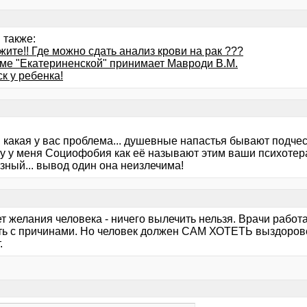
 также:
ите!! Где можно сдать анализ крови на рак ???
оме "Екатериненской" принимает Мавроди В.М.
к у ребенка!
 какая у вас проблема... душевные напастья бывают подче
у у меня Социофобия как её называют этим ваши психотерап
зный... вывод один она неизлечима!
т желания человека - ничего вылечить нельзя. Врачи работ
ть с причинами. Но человек должен САМ ХОТЕТЬ выздороветь
.