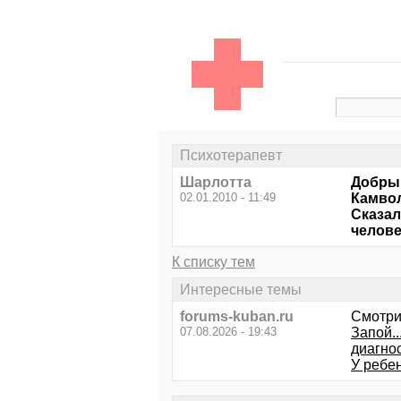
Психотерапевт
Шарлотта
Добрый
02.01.2010 - 11:49
Камвол
Сказал
челове
К списку тем
Интересные темы
forums-kuban.ru
Смотри
07.08.2026 - 19:43
Запой..
диагно
У ребен