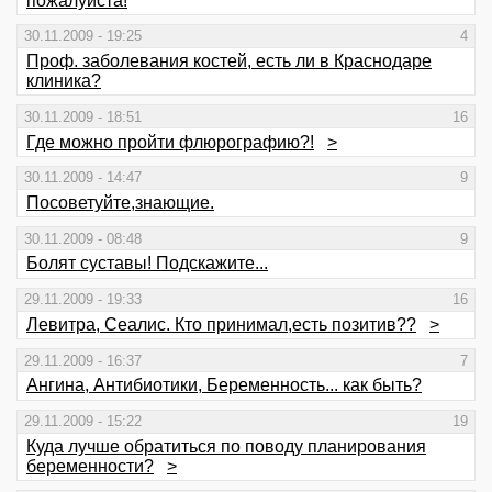
пожалуйста!
30.11.2009 - 19:25
4
Проф. заболевания костей, есть ли в Краснодаре
клиника?
30.11.2009 - 18:51
16
Где можно пройти флюрографию?!
>
30.11.2009 - 14:47
9
Посоветуйте,знающие.
30.11.2009 - 08:48
9
Болят суставы! Подскажите...
29.11.2009 - 19:33
16
Левитра, Сеалис. Кто принимал,есть позитив??
>
29.11.2009 - 16:37
7
Ангина, Антибиотики, Беременность... как быть?
29.11.2009 - 15:22
19
Куда лучше обратиться по поводу планирования
беременности?
>