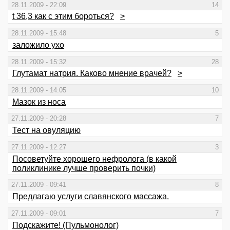
28.11.2009 - 22:09
14
t 36,3 как с этим бороться?
>
28.11.2009 - 15:48
5
заложило ухо
28.11.2009 - 15:32
28
Глутамат натрия. Каково мнение врачей?
>
28.11.2009 - 14:05
10
Мазок из носа
27.11.2009 - 20:28
7
Тест на овуляцию
27.11.2009 - 12:27
3
Посоветуйте хорошего нефролога (в какой
поликлинике лучше проверить почки)
27.11.2009 - 09:41
8
Предлагаю услуги славянского массажа.
27.11.2009 - 09:01
7
Подскажите! (Пульмонолог)