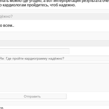
лать можно где угодно, а вот интерпретация результата оче
по кардиологам пройдитесь, чтоб надежно.
адёжно?
о всем..
го