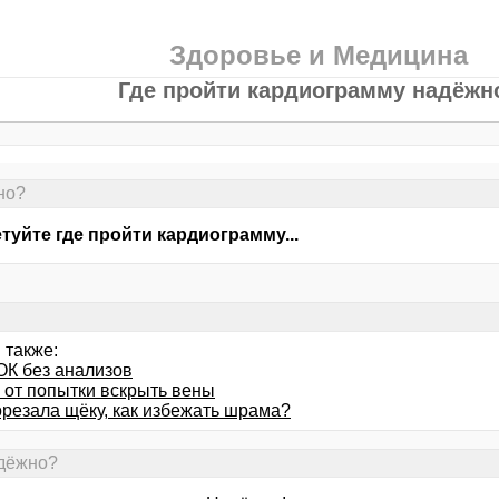
Здоровье и Медицина
Где пройти кардиограмму надёжн
но?
туйте где пройти кардиограмму...
 также:
ОК без анализов
от попытки вскрыть вены
орезала щёку, как избежать шрама?
адёжно?