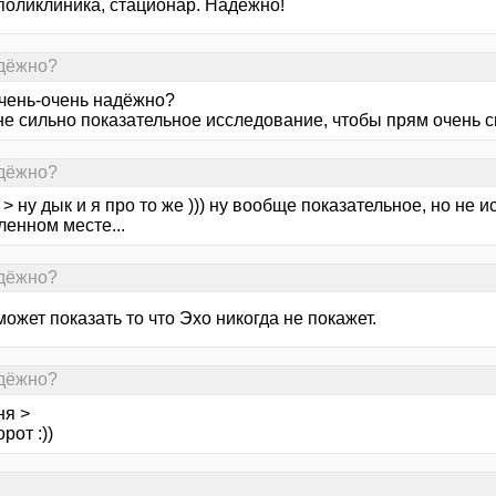
поликлиника, стационар. Надёжно!
адёжно?
чень-очень надёжно?
е сильно показательное исследование, чтобы прям очень с
адёжно?
> ну дык и я про то же ))) ну вообще показательное, но не и
ленном месте...
адёжно?
может показать то что Эхо никогда не покажет.
адёжно?
ня >
рот :))