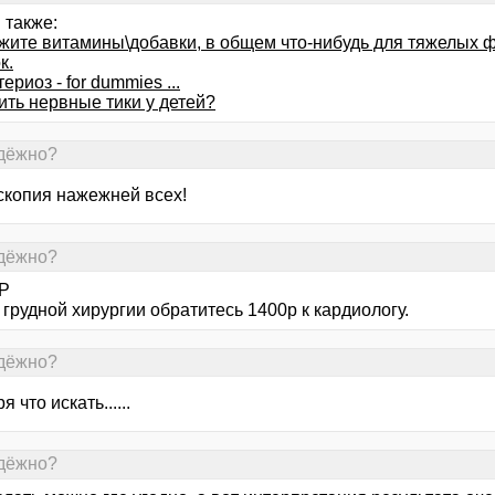
 также:
жите витамины\добавки, в общем что-нибудь для тяжелых 
к.
ериоз - for dummies ...
ить нервные тики у детей?
адёжно?
скопия нажежней всех!
адёжно?
Р
грудной хирургии обратитесь 1400р к кардиологу.
адёжно?
я что искать......
адёжно?