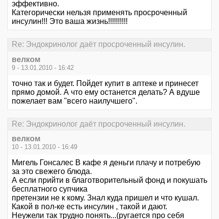
эффективно.
Категорически нельзя применять просроченный
инсулин!!! Это ваша жизнь!!!!!!!!!!
Re: Эндокринолог даёт просроченный инсулин.
велком
9 - 13.01.2010 - 16:42
точно так и будет. Пойдет купит в аптеке и принесет
прямо домой. А что ему останется делать? А вдуше
пожелает вам "всего наилучшего".
Re: Эндокринолог даёт просроченный инсулин.
велком
10 - 13.01.2010 - 16:49
Мигель Гонсалес В кафе я деньги плачу и потребую
за это свежего блюда.
А если прийти в благотворительный фонд и покушать
бесплатного супчика
претензии не к кому. Знал куда пришел и что кушал.
Какой в пол-ке есть инсулин , такой и дают.
Неужели так трудно понять...(ругается про себя