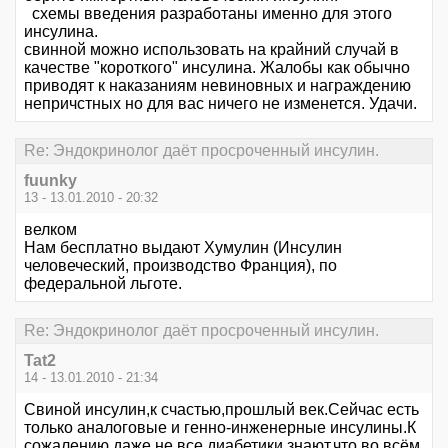
схемы введения разработаны именно для этого
инсулина.
свинной можно использовать на крайний случай в
качестве "короткого" инсулина. Жалобы как обычно
приводят к наказаниям невиновных и награждению
непричстных но для вас ничего не изменется. Удачи.
Re: Эндокринолог даёт просроченный инсулин.
fuunky
13 - 13.01.2010 - 20:32
велком
Нам бесплатно выдают Хумулин (Инсулин
человеческий, производство Франция), по
федеральной льготе.
Re: Эндокринолог даёт просроченный инсулин.
Tat2
14 - 13.01.2010 - 21:34
Свиной инсулин,к счастью,прошлый век.Сейчас есть
только аналоговые и генно-инженерные инсулины.К
сожалению даже не все диабетики знают,что во всём