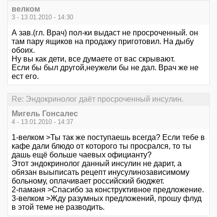
велком
3 - 13.01.2010 - 14:30
А зав.(гл. Врач) пол-ки выдаст не просроченный. он
там пару ящиков на продажу приготовил. На дыбу
обоих.
Ну вы как дети, все думаете от вас скрывают.
Если бы был другой,неужели бы не дал. Врач же не
ест его.
Re: Эндокринолог даёт просроченный инсулин.
Мигель Гонсалес
4 - 13.01.2010 - 14:37
1-велком >Ты так же поступаешь всегда? Если тебе в
кафе дали блюдо от которого ты просрался, то ты
дашь ещё больше чаевых официанту?
Этот эндокринолог данный инсулин не дарит, а
обязан выыписать рецепт инусулинозависимому
больному, оплачивает российский бюджет.
2-паманя >Спасибо за конструктивное предложение.
3-велком >Жду разумных предложений, прошу флуд
в этой теме не разводить.