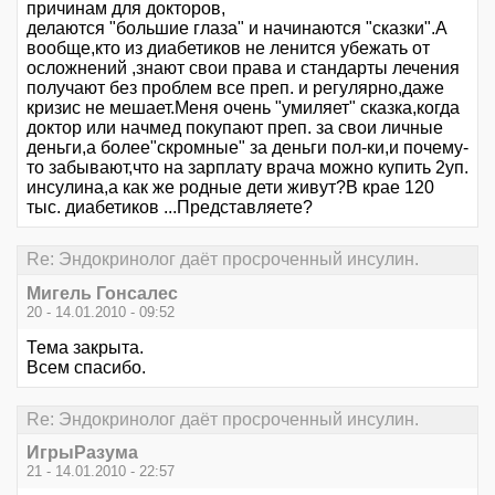
причинам для докторов,
делаются "большие глаза" и начинаются "сказки".А
вообще,кто из диабетиков не ленится убежать от
осложнений ,знают свои права и стандарты лечения
получают без проблем все преп. и регулярно,даже
кризис не мешает.Меня очень "умиляет" сказка,когда
доктор или начмед покупают преп. за свои личные
деньги,а более"скромные" за деньги пол-ки,и почему-
то забывают,что на зарплату врача можно купить 2уп.
инсулина,а как же родные дети живут?В крае 120
тыс. диабетиков ...Представляете?
Re: Эндокринолог даёт просроченный инсулин.
Мигель Гонсалес
20 - 14.01.2010 - 09:52
Тема закрыта.
Всем спасибо.
Re: Эндокринолог даёт просроченный инсулин.
ИгрыРазума
21 - 14.01.2010 - 22:57