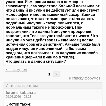
упаковке. Измерения сахара с помощью
глюкометра, самочувствие больной показывают,
что данный инсулин не действует или действует
малоэффективно: повышенный сахар. Записи
показывают, что как только врач стала давать
подобный инсулин - сахар повысился, с
нормальным такого не происходит. При
возражении, что данный инсулин просрочен,
говорит, что "все его употребляют и ничего. Что
инсулин может действовать ещё месяц после
истечения срок его действия". Раньше также был
выдан инсулин испорченный - с белесым
осадком, что показывает на нарушение способа
хранения (держали видимо в тепле).
Что делать в данной ситуации?
К списку тем
1
>
К списку форумов
Интересные темы
forums-kuban.ru
09.08.2026 - 08:23
Смотри также: