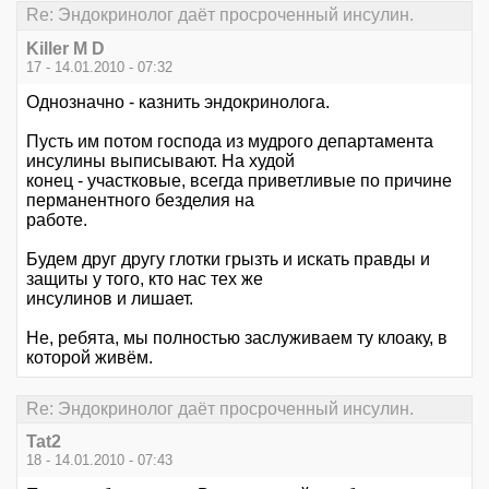
Re: Эндокринолог даёт просроченный инсулин.
Killer M D
17 - 14.01.2010 - 07:32
Однозначно - казнить эндокринолога.
Пусть им потом господа из мудрого департамента
инсулины выписывают. На худой
конец - участковые, всегда приветливые по причине
перманентного безделия на
работе.
Будем друг другу глотки грызть и искать правды и
защиты у того, кто нас тех же
инсулинов и лишает.
Не, ребята, мы полностью заслуживаем ту клоаку, в
которой живём.
Re: Эндокринолог даёт просроченный инсулин.
Tat2
18 - 14.01.2010 - 07:43