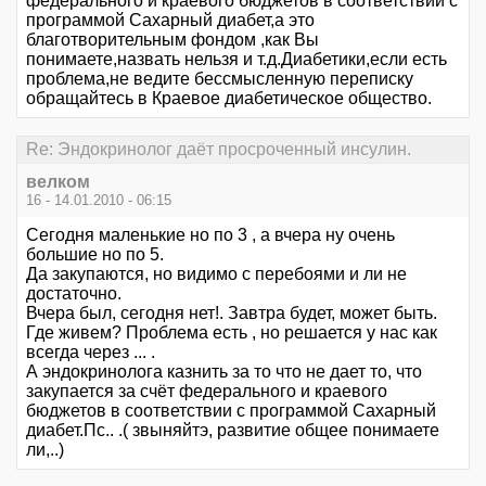
федерального и краевого бюджетов в соответствии с
программой Сахарный диабет,а это
благотворительным фондом ,как Вы
понимаете,назвать нельзя и т.д.Диабетики,если есть
проблема,не ведите бессмысленную переписку
обращайтесь в Краевое диабетическое общество.
Re: Эндокринолог даёт просроченный инсулин.
велком
16 - 14.01.2010 - 06:15
Сегодня маленькие но по 3 , а вчера ну очень
большие но по 5.
Да закупаются, но видимо с перебоями и ли не
достаточно.
Вчера был, сегодня нет!. Завтра будет, может быть.
Где живем? Проблема есть , но решается у нас как
всегда через ... .
А эндокринолога казнить за то что не дает то, что
закупается за счёт федерального и краевого
бюджетов в соответствии с программой Сахарный
диабет.Пс.. .( звыняйтэ, развитие общее понимаете
ли,..)