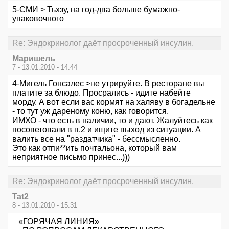
5-СМИ > Тьхзу, на год-два больше бумажно-
упаковочного
Re: Эндокринолог даёт просроченный инсулин.
Маришель
7 - 13.01.2010 - 14:44
4-Мигель Гонсалес >не утрируйте. В ресторане вы
платите за блюдо. Просрались - идите набейте
морду. А вот если вас кормят на халяву в богадельне
- то тут уж дареному коню, как говорится.
ИМХО - что есть в наличии, то и дают. Жалуйтесь как
посоветовали в п.2 и ищите выход из ситуации. А
валить все на "раздатчика" - бессмысленно.
Это как отпи**ить почтальона, который вам
неприятное письмо принес...)))
Re: Эндокринолог даёт просроченный инсулин.
Tat2
8 - 13.01.2010 - 15:31
«ГОРЯЧАЯ ЛИНИЯ»