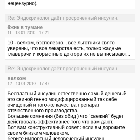
нецензурно).
Re: Эндокринолог даёт просроченный инсулин.
ёжик в тумане
11 - 13.01.2010 - 17:21
10 - велком, бэсполезно... все льготники свято
уверены, что все лекарства есть, только жадные
главврачи и корыстные доктора их не выписывают...
Re: Эндокринолог даёт просроченный инсулин.
велком
12 - 13.01.2010 - 17:47
Бесплатный инсулин естественно самый дешевый
это свиной генно модифицированный так себе
очищеный и того-же качества препарат
отечественного производства.
Большие сомнения (без обид ) что "свежий" будет
действовать эффективнее того что вам дают.
Вот вам конструктивный совет : если вы дорожите
своим близким человеком,
берите импортный человеческий инсулин.