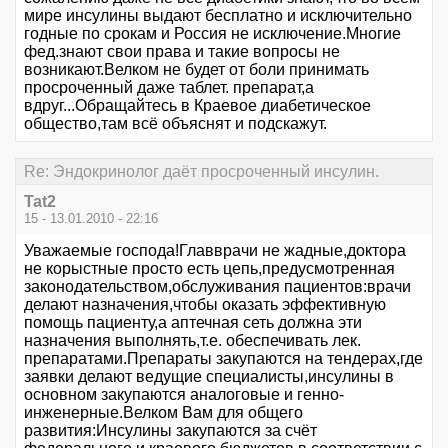
мире инсулины выдают бесплатно и исключительно
годные по срокам и Россия не исключение.Многие
фед.знают свои права и такие вопросы не
возникают.Велком не будет от боли принимать
просроченный даже таблет. препарат,а
вдруг...Обращайтесь в Краевое диабетическое
общество,там всё объяснят и подскажут.
Re: Эндокринолог даёт просроченный инсулин.
Tat2
15 - 13.01.2010 - 22:16
Уважаемые господа!Главврачи не жадные,доктора
не корыстные просто есть цепь,предусмотренная
законодательством,обслуживания пациентов:врачи
делают назначения,чтобы оказать эффективную
помощь пациенту,а аптечная сеть должна эти
назначения выполнять,т.е. обеспечивать лек.
препаратами.Препараты закупаются на тендерах,где
заявки делают ведущие специалисты,инсулины в
основном закупаются аналоговые и генно-
инженерные.Велком Вам для общего
развития:Инсулины закупаются за счёт