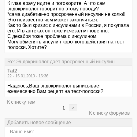
К глав врачу идите и поговорите. А что сам
эндокринолог говорит по этому поводу?
*сама диабетик-но просроченный инсулин не колю!!!
Это неизвестно чем может закончиться.
Как то был кризис с инсулинами в России, я покупала
его. И в аптеках он тоже исчезал мгновенно.
С декабря тоже проблема с инсулином.
Могу обменять инсулин короткого действия на тест
полоски. Хотите?
Re: Эндокринолог даёт просроченный инсулин.
Tat2
22 - 15.01.2010 - 16:36
Надеюсь,Ваш эндокринолог выписывает
ежемесячно Вам рецепт на тест-полоски?
К списку тем
1
>
К списку форумов
Добавить новое сообщение
Ваше имя: