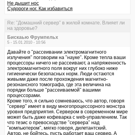
Не дышит нос
Судороги ног. Как избавиться
Re: "Домашний сервер" в жилой комнате. Влияет ли
на здоровье?
Бискаью Фрумпельх
5 - 15.01.2010 - 10:56
Давайте о "рассеивании электромагнитного
излучения" поговорим на "науке". Кроме тепла ваши
процессоры ничего не рассеивают, а напряженность
электромагнитного поля вокруг них глубоко ниже
гигиенически безопасных норм. Люди остаются
живыми даже после прохождения магнитно-
резонансного томографа, где эта величина на
порядки больше "рассеиваемой" вашими
процессорами.
Кроме того, я сильно сомневаюсь, что автор, говоря
"сервер" имеет в виду многопроцессорного монстра
уровня предприятия. Сервером в современном мире
может быть даже кофеварка с web-управлением. Так
что тезис о превосходстве "сервера" над
"компьютером", мягко говоря, дилетантский.
Автор, не бойтесь, пусть работает ваш сервер. А