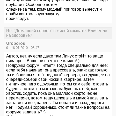
поубавит. Особенно потом
следите за тем, кому модный приговор вынесут и
почём контрольную закупку
произведут.
Re: "Домашний сервер" в жилой комнате. Влияет ли
на здоровье?
Uroboros
9 - 16.01.2010 - 08:47
Автор, нет, ну если даже там Линух стоИт, то ваще
нивапрос! Ваще ни на что не влияет!:)
Подружка форум читает? Тогда специально для нее:
если тебя начинает она прессовать, знай: как только
ты избавишься от "вредного" сервера, следующее на
очереди-собери свои носки в квартире, затем
пятничное пиго с друзьями, потом сам себе готовить
будешь, потом по магазинам будешь с ней, как
хвостик, ходить, пока она миллион кофточек не
перемеряет, потом тещу целовать и мамой называть
заставит, и все, парень! Ты попал и и назад дороги
нет! Подумай хорошенько, стоит ли такие вопросы на
форуме задавать? ;)