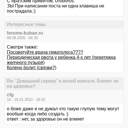
С братским приветом, Uroboros.
ЗЫ При написании поста ни одна клавиша не
пострадала.:)
Интересные темы
forums-kuban.ru
09.08.2026 - 04:30
Смотри также:
Посоветуйте врача гематолога????
Периодическая рвота у ребенка 4-х лет (перетяжка
желчного пузыря)
Колено болит (связки?)
Re: "Домашний сервер" в жилой комнате. Влияет ли
на здоровье?
cfg
10 - 16.01.2010 - 19:42
о боже даже и не думал что такую глупую тему могут
вообше когда либо создать :)
ответ : нет, за здоровье он не влияет