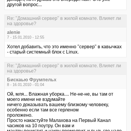
другой вопрос...
Re: "Домашний сервер" в жилой комнате. Влияет ли
на здоровье?
alenie
7 - 15.01.2010 - 12:55
Хотел добавить, что это именно "сервер" в кавычках
- старый системный блок с Linux.
Re: "Домашний сервер" в жилой комнате. Влияет ли
на здоровье?
Бискаью Фрумпельх
8 - 16.01.2010 - 01:04
Ой, мля... Влажная уборка.... Не-не-не, вы там от
моего имени не вздумайте
ничего доказывать вашему близкому человеку,
особенно если там все герленом
проложено.
Просто накастуйте Малахова на Первый Канал
часиков на 10 поутру. Он вам и
мантру почистит, и чакру промолвит, и пыль где надо