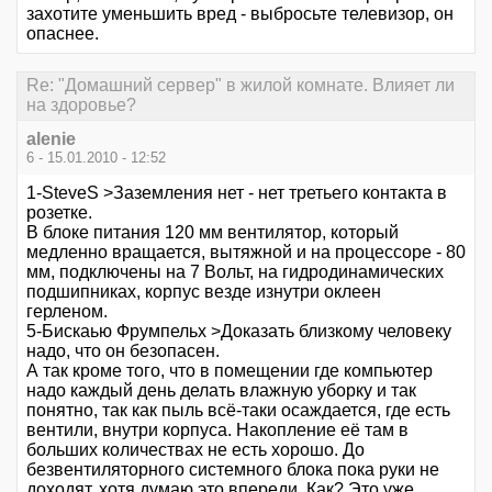
захотите уменьшить вред - выбросьте телевизор, он
опаснее.
Re: "Домашний сервер" в жилой комнате. Влияет ли
на здоровье?
alenie
6 - 15.01.2010 - 12:52
1-SteveS >Заземления нет - нет третьего контакта в
розетке.
В блоке питания 120 мм вентилятор, который
медленно вращается, вытяжной и на процессоре - 80
мм, подключены на 7 Вольт, на гидродинамических
подшипниках, корпус везде изнутри оклеен
герленом.
5-Бискаью Фрумпельх >Доказать близкому человеку
надо, что он безопасен.
А так кроме того, что в помещении где компьютер
надо каждый день делать влажную уборку и так
понятно, так как пыль всё-таки осаждается, где есть
вентили, внутри корпуса. Накопление её там в
больших количествах не есть хорошо. До
безвентиляторного системного блока пока руки не
доходят, хотя думаю это впереди. Как? Это уже