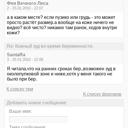
Фея Вечного Леса
2 - 25.01.2010 - 22:07
а в каком месте? если пузико или грудь - это может
просто растёт размер.а вообще на коже ничего не
видно? всё чисто? никаких там ранок, ходов внутри
кожи?
Re: Кожный зуд во время беременности.
SantaRa
3 - 25.01.2010 - 22:08
Я читала,что на ранних сроках бер.,возможен зуд в
околопупковой зоне и ниже,хотя у меня такого не
было при бер.
К списку тем
К списку форумов
Добавить новое сообщение
Ваше имя:
Тема сообщения: