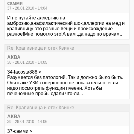
самми
37 - 28.01.2010 - 14:04
И не путайте аллергию на
амброзию,анафилактический шок,аллергии на мед и
крапивницу-это разные вещи и происхождение
разное!Мне помогло это!А вам ,да,надо по врачам..
Re: Крапивница и отек Квинке
АКВА
38 - 28.01.2010 - 14:05
34-lacosta888 >
Разумеется без патологий. Так и должно было быть.
Опять же УЗИ совершенно не показательно, если
надо посмотреть функции пчеени. Хоть бы
печеночные пробы сдали что-ли...
Re: Крапивница и отек Квинке
АКВА
39 - 28.01.2010 - 14:06
37-самми >