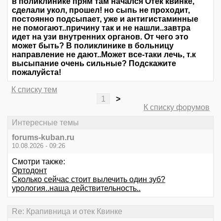
в поликлинике прям там начался Отек квинке,
сделали укол, прошел! но сыпь не проходит,
постоянно подсыпает, уже и антигистаминные
не помогают..причину так и не нашли..завтра
идет на узи внутренних органов. От чего это
может быть? В поликлинике в больницу
направление не дают..Может все-таки лечь, т.к
высыпание очень сильные? Подскажите
пожалуйста!
К списку тем
1
>
К списку форумов
Интересные темы
forums-kuban.ru
10.08.2026 - 09:26
Смотри также:
Ортодонт
Сколько сейчас стоит вылечить один зуб?
урология..наша действительность..
Re: Крапивница и отек Квинке