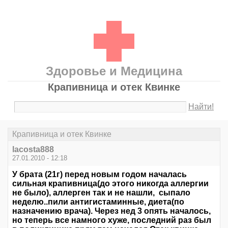
Здоровье и Медицина
Крапивница и отек Квинке
Найти!
Крапивница и отек Квинке
lacosta888
27.01.2010 - 12:18
У брата (21г) перед новым годом началась
сильная крапивница(до этого никогда аллергии
не было), аллерген так и не нашли, сыпало
неделю..пили антигистаминные, диета(по
назначению врача). Через нед 3 опять началось,
но теперь все намного хуже, последний раз был