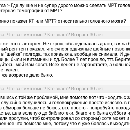
gma > Где лучше и не супер дорого можно сделать МРТ голо
терная томография от МРТ?
енно покажет КТ или МРТ? относительно головного мозга?
 Что за симптомы? Кто знает? Возраст 30 лет.
 же, что с автором. Не скрою, обследовалась долго, взяла
ный рентген показал, что суперподвижные шейные позвонк
в "шейке" полгода, так привыкла, вообще не снимала. И дн
ицы были и витамины и т.д. Более 7 лет прошло, ттт. Берит
йтесь, мой Вам совет. Всех денег не заработаете, а больн
не нужен.
 же возрасте дело было.
 Что за симптомы? Кто знает? Возраст 30 лет.
вшись с той же проблемой, мне помогло вот что - ходить с 
 случайно получилось и головокружение просто исчезло. в 
в обморок больше не боюсь. все просто - попробуйте походи
стье, шла вслепую до библиотеки, благо что была суббота 
для прогулки, чтоб контролировал со стороны) хотя мовет и с
енное что помогло мне, потому что я уже боялась выходить