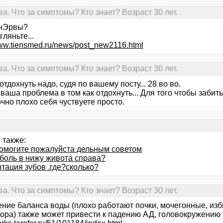
 Что за симптомы? Кто знает? Возраст 30 лет.
 нЭрвы?
гляньте...
www.tiensmed.ru/news/post_new2116.html
 Что за симптомы? Кто знает? Возраст 30 лет.
отдохнуть надо, судя по вашему посту... 28 во во.
ваша проблема в том как отдохнуть... Для того чтобы забит
чно плохо себя чуствуете просто.
 также:
омогите пожалуйста дельным советом
 боль в нижу живота справа?
тация зубов .где?сколько?
 Что за симптомы? Кто знает? Возраст 30 лет.
ние баланса воды (плохо работают почки, мочегонные, изб
ора) также может привести к падению АД, головокружению 