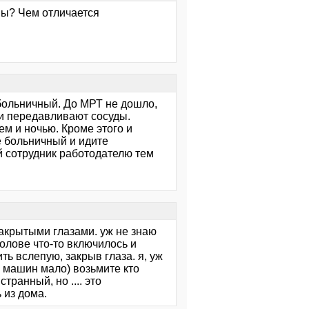
вы? Чем отличается
 больничный. До МРТ не дошло,
и передавливают сосуды.
ем и ночью. Кроме этого и
е больничный и идите
ой сотрудник работодателю тем
закрытыми глазами. уж не знаю
голове что-то включилось и
ть вслепую, закрыв глаза. я, уж
и машин мало) возьмите кто
транный, но .... это
 из дома.