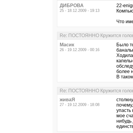
ДИБРОВА
22-eni
25 - 18.12.2009 - 19:13
Компью
Что им
Re: ПОСТОЯННО Кружится голова.
Масик
Было то
26 - 19.12.2009 - 00:16
баналь
Ходила 
капельн
обследу
более 
В таком
Re: ПОСТОЯННО Кружится голова.
живаЯ
столкну
27 - 19.12.2009 - 18:08
почему,
упасть 
мое сча
нибудь 
единств