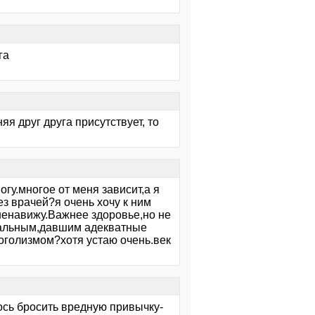
га
яя друг друга присутствует, то
гу.многое от меня зависит,а я
ез врачей?я очень хочу к ним
 ненавижу.Важнее здоровье,но не
стальным,давшим адекватные
доголизмом?хотя устаю очень.век
ось бросить вредную привычку-