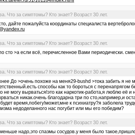
orks.tarefer.ru/51/101184/index.html
 Что за симптомы? Кто знает? Возраст 30 лет.
 сто, дайте пожалуйста координаты специалиста вертеброло
2@yandex.ru
 Что за симптомы? Кто знает? Возраст 30 лет.
по сто >а если всё, перечисленное Вами периодически. смен
 Что за симптомы? Кто знает? Возраст 30 лет.
нее До >очень похоже на меня29-bushd >тока забить я не мо
етственный.есть способы как то бороться с перенапрягом б
о не могу вырваться!это как наркотик-работа,я люблю её и
ырваться никак.очень благодарна три по сто,например,и о
,будет время,побегу!может,мне к психиатру?я заболела тру
лизма недоделанного нас погубит или мы его победим?
 Что за симптомы? Кто знает? Возраст 30 лет.
 меньше надо,это спазмы сосудов.у меня было такое,пришл