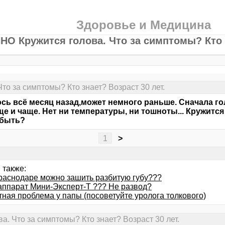
Здоровье и Медицина
 Кружится голова. Что за симптомы? Кто з
 за симптомы? Кто знает? Возраст 30 лет.
сь всё месяц назад,может немного раньше. Сначала го
ще и чаще. Нет ни температуры, ни тошноты... Кружится 
 быть?
1
>
 также:
Краснодаре можно зашить разбитую губу???
 аппарат Мини-Эксперт-Т ??? Не развод?
тная проблема у папы (посоветуйте уролога толкового)
 Что за симптомы? Кто знает? Возраст 30 лет.