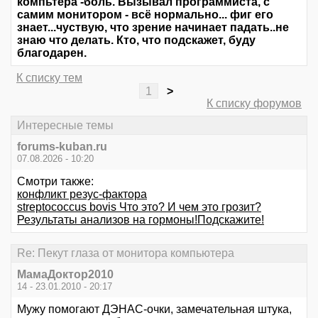
компьтера -боль. Вызывал программиста, с
самим монитором - всё нормально... фиг его
знает...чуствую, что зрение начинает падать..не
знаю что делать. Кто, что подскажет, буду
благодарен.
К списку тем
1
>
К списку форумов
Интересные темы
forums-kuban.ru
07.08.2026 - 10:20
Смотри также:
конфликт резус-фактора
streptococcus bovis Что это? И чем это грозит?
Результаты анализов на гормоны!Подскажите!
Re: Пекут глаза от монитора компьютера
МамаДоктор2010
14 - 23.01.2010 - 20:17
Мужу помогают ДЭНАС-очки, замечательная штука,