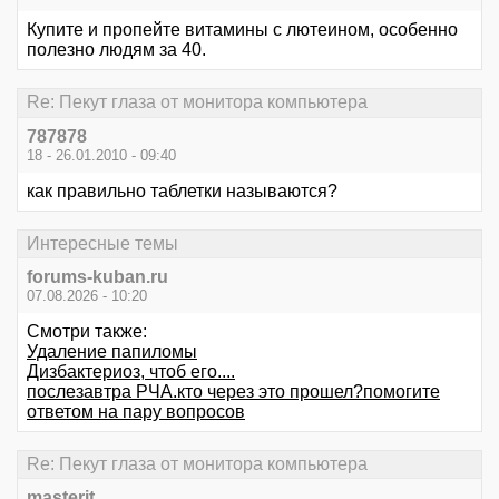
Купите и пропейте витамины с лютеином, особенно
полезно людям за 40.
Re: Пекут глаза от монитора компьютера
787878
18 - 26.01.2010 - 09:40
как правильно таблетки называются?
Интересные темы
forums-kuban.ru
07.08.2026 - 10:20
Смотри также:
Удаление папиломы
Дизбактериоз, чтоб его....
послезавтра РЧА.кто через это прошел?помогите
ответом на пару вопросов
Re: Пекут глаза от монитора компьютера
masterit