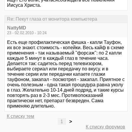
Иисуса Христа.
Re: Пекут глаза от монитора компьютера
NattyMD
23 - 02.02.2010 - 10:24
Есть еще профилактическая фишка - капли Тауфон,
их все знают. стоимость - копейки. Весь кайф в схеме
применения - так называемый "форсаж": по 2 капли
каждые 5 минут в каждый глаз в течение часа.
Делается так: садитесь перед телевизором,
выбираете сериал или передачку по вкусу. и в
течение серии или передачки капаете глазки
тауфоном, закапал - посмотрел - закапал. Приятное с
очень полезным - одна такая процедура равна уколу
в глаз. Желательно 10-14 дней подряд, и такие курсы
повторять раз в 2-3 мес. Противопоказаний
практически нет, препарат безвреден. Сама
применяю длительно.
К списку тем
1
>
К списку форумов