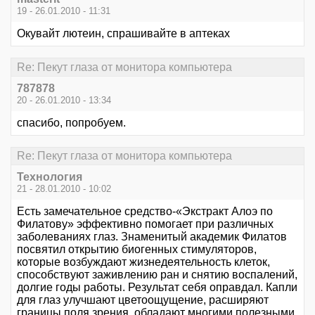
19 - 26.01.2010 - 11:31
Окувайт лютеин, спрашивайте в аптеках
Re: Пекут глаза от монитора компьютера
787878
20 - 26.01.2010 - 13:34
спасибо, попробуем.
Re: Пекут глаза от монитора компьютера
Технология
21 - 28.01.2010 - 10:02
Есть замечательное средство-«Экстракт Алоэ по
Филатову» эффективно помогает при различных
заболеваниях глаз. Знаменитый академик Филатов
посвятил открытию биогенных стимуляторов,
которые возбуждают жизнедеятельность клеток,
способствуют заживлению ран и снятию воспалений,
долгие годы работы. Результат себя оправдал. Капли
для глаз улучшают цветоощущение, расширяют
границы поля зрения, обладают многими полезными