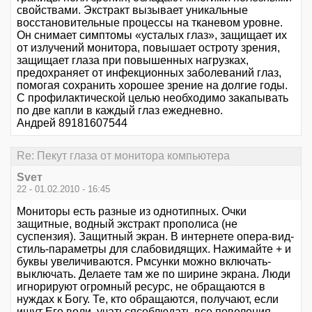
свойствами. Экстракт вызывает уникальные
восстановительные процессы на тканевом уровне.
Он снимает симптомы «усталых глаз», защищает их
от излучений монитора, повышает остроту зрения,
защищает глаза при повышенных нагрузках,
предохраняет от инфекционных заболеваний глаз,
помогая сохранить хорошее зрение на долгие годы.
С профилактической целью необходимо закапывать
по две капли в каждый глаз ежедневно.
Андрей 89181607544
Re: Пекут глаза от монитора компьютера
Svет
22 - 01.02.2010 - 16:45
Мониторы есть разные из однотипных. Очки
защитные, водный экстракт прополиса (не
суспензия). Защитный экран. В интернете опера-вид-
стиль-параметры для слабовидящих. Нажимайте + и
буквы увеличиваются. Рмсунки можно включать-
выключать. Делаете там же по ширине экрана. Люди
игнорируют огромный ресурс, не обращаются в
нуждах к Богу. Те, кто обращаются, получают, если
ищут Его воли, учатьсясоблюдать все повеления