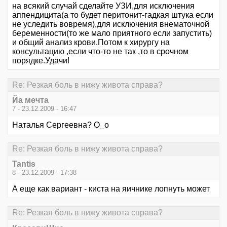
на всякий случай сделайте УЗИ,для исключения
аппендицита(а то будет перитонит-гадкая штука если
не уследить вовремя),для исключения внематочной
беременности(то же мало приятного если запустить)
и общий анализ крови.Потом к хирургу на
консультацию ,если что-то не так ,то в срочном
порядке.Удачи!
Re: Резкая боль в нижу живота справа?
Йа мечта
7 - 23.12.2009 - 16:47
Наталья Сергеевна? О_о
Re: Резкая боль в нижу живота справа?
Tantis
8 - 23.12.2009 - 17:38
А еще как вариант - киста на яичнике лопнуть может
Re: Резкая боль в нижу живота справа?