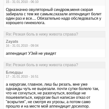
15 - 31.01.2010 - 06:10
Одназначно овуляторный синдром,меня скорая
забирала с тем же самым,сказали аппендицит болит
один раз и все.... Обязательно надо обследоваться у
хорошего гинеколога.
Re: Резкая боль в нижу живота справа?
Zayats
16 - 31.01.2010 - 09:04
аппендицит УЗей не увидят
Re: Резкая боль в нижу живота справа?
Блюдцы
17 - 31.01.2010 - 16:51
а хирургам, главное, лиш бы резать. мне уже
однажды чуть не вырезали. почти сутки болело так,
что не согнуться, не разогнуться, вообще не
пошевелиться, хирургам был написан отказ от
"вскрытия", не смотря их угрозы, а потом само
прошло и на месте мой аппендицит досихпор.