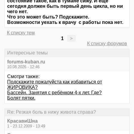
состояние такое, как в тумане сижу. И еще
сегодня должен быть первый день цикла, но ни
чего нет.
Что это может быть? Подскажите.
Возможности уехать к врачу с работы пока нет.
К списку тем
1
>
К списку форумов
Интересные темы
forums-kuban.ru
10.08.2026 - 12:46
Смотри также:
Подскажите пожалуйста как избавиться от
ЖИРОВИКА?
Бассейн. Занятия с ребёнком 4-х лет. Где?
Болят пятки.
Re: Резкая боль в нижу живота справа?
КрасавиШна
1 - 23.12.2009 - 13:49