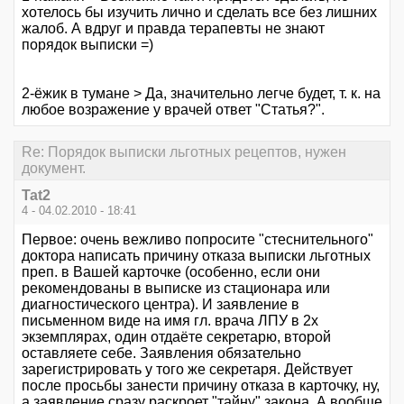
хотелось бы изучить лично и сделать все без лишних
жалоб. А вдруг и правда терапевты не знают
порядок выписки =)
2-ёжик в тумане > Да, значительно легче будет, т. к. на
любое возражение у врачей ответ "Статья?".
Re: Порядок выписки льготных рецептов, нужен
документ.
Tat2
4 - 04.02.2010 - 18:41
Первое: очень вежливо попросите "стеснительного"
доктора написать причину отказа выписки льготных
преп. в Вашей карточке (особенно, если они
рекомендованы в выписке из стационара или
диагностического центра). И заявление в
письменном виде на имя гл. врача ЛПУ в 2х
экземплярах, один отдаёте секретарю, второй
оставляете себе. Заявления обязательно
зарегистрировать у того же секретаря. Действует
после просьбы занести причину отказа в карточку, ну,
а заявление сразу раскроет "тайну" закона. А вообще