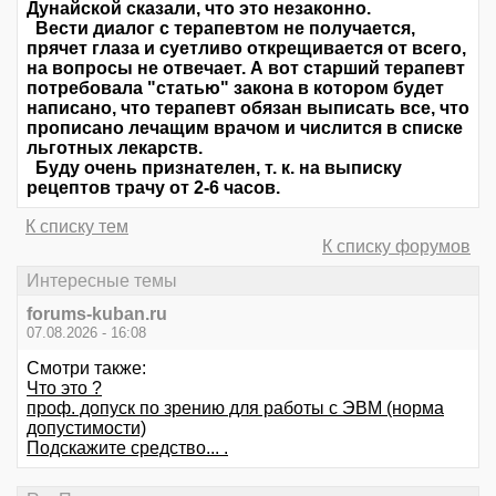
Дунайской сказали, что это незаконно.
Вести диалог с терапевтом не получается,
прячет глаза и суетливо открещивается от всего,
на вопросы не отвечает. А вот старший терапевт
потребовала "статью" закона в котором будет
написано, что терапевт обязан выписать все, что
прописано лечащим врачом и числится в списке
льготных лекарств.
Буду очень признателен, т. к. на выписку
рецептов трачу от 2-6 часов.
К списку тем
К списку форумов
Интересные темы
forums-kuban.ru
07.08.2026 - 16:08
Смотри также:
Что это ?
проф. допуск по зрению для работы с ЭВМ (норма
допустимости)
Подскажите средство... .