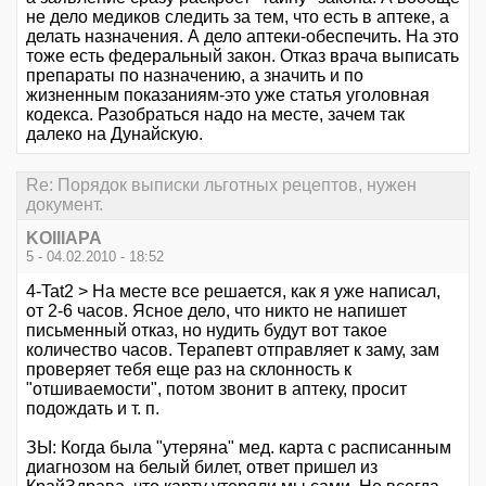
не дело медиков следить за тем, что есть в аптеке, а
делать назначения. А дело аптеки-обеспечить. На это
тоже есть федеральный закон. Отказ врача выписать
препараты по назначению, а значить и по
жизненным показаниям-это уже статья уголовная
кодекса. Разобраться надо на месте, зачем так
далеко на Дунайскую.
Re: Порядок выписки льготных рецептов, нужен
документ.
KOIIIAPA
5 - 04.02.2010 - 18:52
4-Tat2 > На месте все решается, как я уже написал,
от 2-6 часов. Ясное дело, что никто не напишет
письменный отказ, но нудить будут вот такое
количество часов. Терапевт отправляет к заму, зам
проверяет тебя еще раз на склонность к
"отшиваемости", потом звонит в аптеку, просит
подождать и т. п.
ЗЫ: Когда была "утеряна" мед. карта с расписанным
диагнозом на белый билет, ответ пришел из